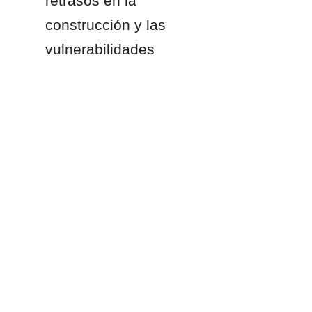
retrasos en la 
construcción y las 
ES
vulnerabilidades 
corrosivas de la 
infraestructura de 
hormigón, 
reemplazándolos con un 
activo de 
almacenamiento 
certificado en fábrica, 
desplegado rápidamente 
y libre de mantenimiento.