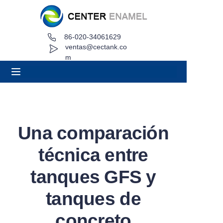
86-020-34061629
Hogar
ventas@cectank.co
m
Acerca de
Productos
Aplicaciones
Una comparación
Caso de proyecto
técnica entre
Solicitar cotización
tanques GFS y
tanques de
Noticias
concreto
Contacto