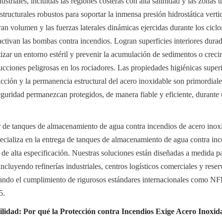
ustriales, incluidas las regiones costeras con alta salinidad y las zonas 
tructurales robustos para soportar la inmensa presión hidrostática vertica
n volumen y las fuerzas laterales dinámicas ejercidas durante los ciclos
tivan las bombas contra incendios. Logran superficies interiores durader
tizar un entorno estéril y prevenir la acumulación de sedimentos o creci
cciones peligrosas en los rociadores. Las propiedades higiénicas superio
tracción y la permanencia estructural del acero inoxidable son primordial
seguridad permanezcan protegidos, de manera fiable y eficiente, durante 
 de tanques de almacenamiento de agua contra incendios de acero inoxi
cializa en la entrega de tanques de almacenamiento de agua contra ince
de alta especificación. Nuestras soluciones están diseñadas a medida pa
 incluyendo refinerías industriales, centros logísticos comerciales y rese
zando el cumplimiento de rigurosos estándares internacionales como 
5.
lidad: Por qué la Protección contra Incendios Exige Acero Inoxid