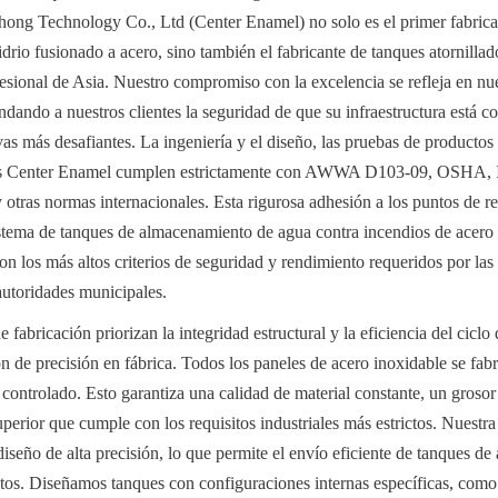
ong Technology Co., Ltd (Center Enamel) no solo es el primer fabrica
drio fusionado a acero, sino también el fabricante de tanques atornillad
sional de Asia. Nuestro compromiso con la excelencia se refleja en nues
indando a nuestros clientes la seguridad de que su infraestructura está co
as más desafiantes. La ingeniería y el diseño, las pruebas de productos y
ues Center Enamel cumplen estrictamente con AWWA D103-09, OSHA,
ras normas internacionales. Esta rigurosa adhesión a los puntos de re
stema de tanques de almacenamiento de agua contra incendios de acero 
 los más altos criterios de seguridad y rendimiento requeridos por las f
 autoridades municipales.
 fabricación priorizan la integridad estructural y la eficiencia del ciclo 
ón de precisión en fábrica. Todos los paneles de acero inoxidable se fabr
 controlado. Esto garantiza una calidad de material constante, un grosor
perior que cumple con los requisitos industriales más estrictos. Nuestra
 diseño de alta precisión, lo que permite el envío eficiente de tanques de 
s. Diseñamos tanques con configuraciones internas específicas, como p