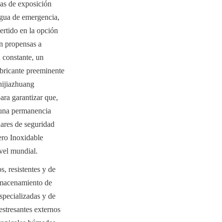
as de exposición 
agua de emergencia, 
tido en la opción 
n propensas a 
 constante, un 
bricante preeminente 
ijiazhuang 
ra garantizar que, 
 una permanencia 
dares de seguridad 
o Inoxidable 
ivel mundial.
 resistentes y de 
lmacenamiento de 
specializadas y de 
stresantes externos 