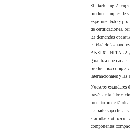
Shijiazhuang Zhengzh
produce tanques de vi
experimentado y profe
de certificaciones, br
las demandas operativ
calidad de los tanq
ANSI 61, NFPA 22 y ot
garantiza que cada si
producimos cumpla con
internacionales y las
Nuestros estándares de
través de la fabricaci
un entorno de fábrica
acabado superficial su
atornillada utiliza un
componentes compacto