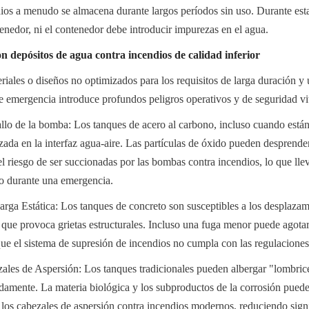
ios a menudo se almacena durante largos períodos sin uso. Durante esta 
enedor, ni el contenedor debe introducir impurezas en el agua.
n depósitos de agua contra incendios de calidad inferior
riales o diseños no optimizados para los requisitos de larga duración y u
 emergencia introduce profundos peligros operativos y de seguridad vit
allo de la bomba: Los tanques de acero al carbono, incluso cuando están
izada en la interfaz agua-aire. Las partículas de óxido pueden desprender
l riesgo de ser succionadas por las bombas contra incendios, lo que lleva
po durante una emergencia.
rga Estática: Los tanques de concreto son susceptibles a los desplazami
 que provoca grietas estructurales. Incluso una fuga menor puede agota
ue el sistema de supresión de incendios no cumpla con las regulaciones
les de Aspersión: Los tanques tradicionales pueden albergar "lombrices 
damente. La materia biológica y los subproductos de la corrosión pueden
 los cabezales de aspersión contra incendios modernos, reduciendo signi