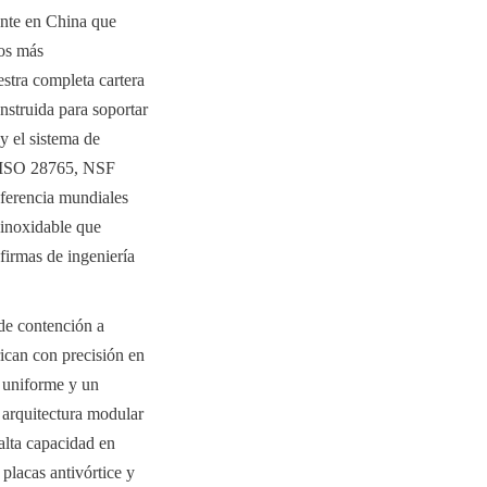
nte en China que 
os más 
tra completa cartera 
nstruida para soportar 
 el sistema de 
 ISO 28765, NSF 
ferencia mundiales 
inoxidable que 
irmas de ingeniería 
de contención a 
ican con precisión en 
 uniforme y un 
 arquitectura modular 
alta capacidad en 
lacas antivórtice y 