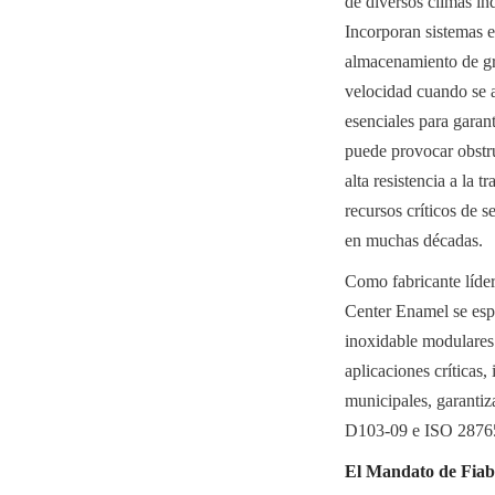
de diversos climas ind
Incorporan sistemas es
almacenamiento de gra
velocidad cuando se ac
esenciales para garan
puede provocar obstru
alta resistencia a la 
recursos críticos de 
en muchas décadas.
Como fabricante líder
Center Enamel se espe
inoxidable modulares 
aplicaciones críticas,
municipales, garanti
D103-09 e ISO 2876
El Mandato de Fiabi