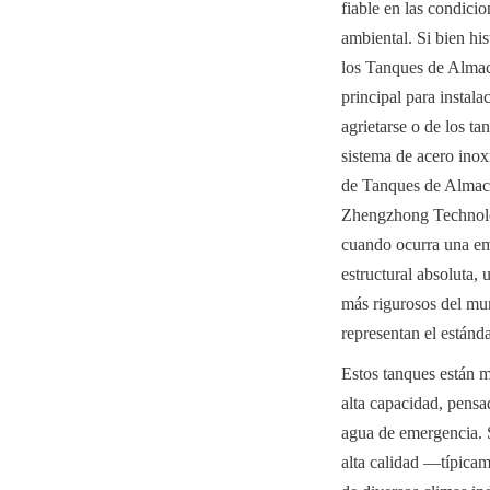
fiable en las condici
ambiental. Si bien hi
los Tanques de Almac
principal para instala
agrietarse o de los t
sistema de acero inox
de Tanques de Almace
Zhengzhong Technolog
cuando ocurra una eme
estructural absoluta, 
más rigurosos del mu
representan el estánda
Estos tanques están m
alta capacidad, pensa
agua de emergencia. S
alta calidad —típicam