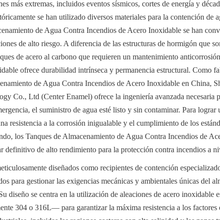
ones más extremas, incluidos eventos sísmicos, cortes de energía y décad
stóricamente se han utilizado diversos materiales para la contención de 
enamiento de Agua Contra Incendios de Acero Inoxidable se han conver
ciones de alto riesgo. A diferencia de las estructuras de hormigón que so
anques de acero al carbono que requieren un mantenimiento anticorrosión
idable ofrece durabilidad intrínseca y permanencia estructural. Como fa
namiento de Agua Contra Incendios de Acero Inoxidable en China, Sh
y Co., Ltd (Center Enamel) ofrece la ingeniería avanzada necesaria pa
rgencia, el suministro de agua esté listo y sin contaminar. Para lograr
una resistencia a la corrosión inigualable y el cumplimiento de los están
ndo, los Tanques de Almacenamiento de Agua Contra Incendios de Acer
r definitivo de alto rendimiento para la protección contra incendios a n
eticulosamente diseñados como recipientes de contención especializados,
dos para gestionar las exigencias mecánicas y ambientales únicas del a
u diseño se centra en la utilización de aleaciones de acero inoxidable e
ente 304 o 316L— para garantizar la máxima resistencia a los factores e