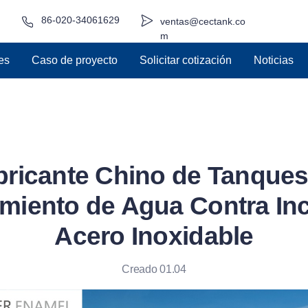
86-020-34061629
ventas@cectank.co
m
es
Caso de proyecto
Solicitar cotización
Noticias
bricante Chino de Tanques
iento de Agua Contra In
Acero Inoxidable
Creado 01.04