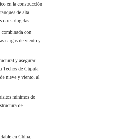
co en la construcción 
tanques de alta 
 o restringidas.
e, combinada con 
as cargas de viento y 
ctural y asegurar 
a Techos de Cúpula 
e nieve y viento, al 
isitos mínimos de 
tructura de 
dable en China, 