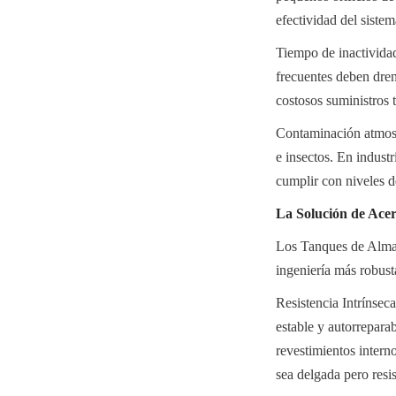
efectividad del siste
Tiempo de inactividad
frecuentes deben dren
costosos suministros 
Contaminación atmosfé
e insectos. En industr
cumplir con niveles d
La Solución de Acer
Los Tanques de Almac
ingeniería más robusta
Resistencia Intrínsec
estable y autorrepara
revestimientos intern
sea delgada pero resis