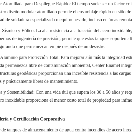
Atornillada para Despliegue Rápido: El tiempo suele ser un factor críti
tro diseño modular atornillado permite el ensamblaje rápido en sitio de 
ad de soldadura especializada o equipo pesado, incluso en áreas remotas
Sísmico y Eólico: La alta resistencia a la tracción del acero inoxidabl
ernos de ingeniería de precisión, permite que estos tanques soporten alt
segurando que permanezcan en pie después de un desastre.
luminio para Protección Total: Para mejorar aún más la integridad estru
da permanezca libre de contaminación ambiental, Center Enamel integr
ructuras geodésicas proporcionan una increíble resistencia a las cargas d
s y prácticamente libres de mantenimiento.
a y Sostenibilidad: Con una vida útil que supera los 30 a 50 años y requ
ro inoxidable proporciona el menor costo total de propiedad para infraes
iería y Certificación Corporativa
 de tanques de almacenamiento de agua contra incendios de acero inoxi