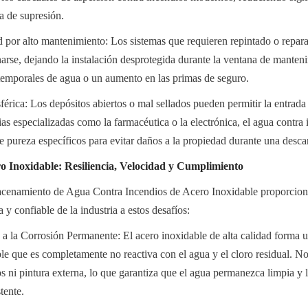
ma de supresión.
 por alto mantenimiento: Los sistemas que requieren repintado o repara
arse, dejando la instalación desprotegida durante la ventana de manteni
temporales de agua o un aumento en las primas de seguro.
rica: Los depósitos abiertos o mal sellados pueden permitir la entrada
ias especializadas como la farmacéutica o la electrónica, el agua contra 
e pureza específicos para evitar daños a la propiedad durante una desca
o Inoxidable: Resiliencia, Velocidad y Cumplimiento
enamiento de Agua Contra Incendios de Acero Inoxidable proporcionan
 y confiable de la industria a estos desafíos:
a a la Corrosión Permanente: El acero inoxidable de alta calidad forma u
ble que es completamente no reactiva con el agua y el cloro residual. No
os ni pintura externa, lo que garantiza que el agua permanezca limpia y l
tente.