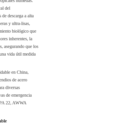
tropicales húmedas. 
l del 
 de descarga a alta 
as y ultra-lisas, 
miento biológico que 
res inherentes, la 
es, asegurando que los 
una vida útil medida 
dable en China, 
ndios de acero 
ra diversas 
rvas de emergencia 
NFPA 22, AWWA 
able