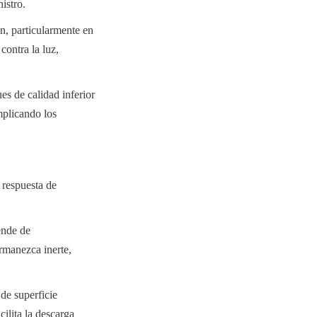
istro.
, particularmente en 
ontra la luz, 
s de calidad inferior 
plicando los 
respuesta de 
nde de 
rmanezca inerte, 
de superficie 
ilita la descarga 