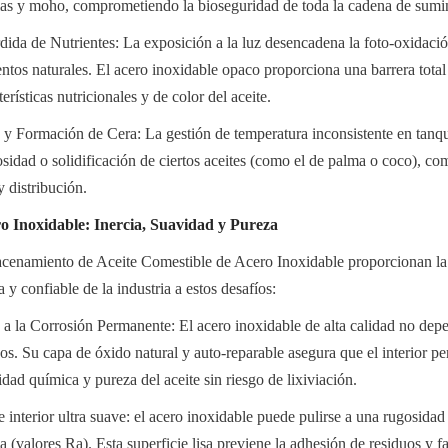
ias y moho, comprometiendo la bioseguridad de toda la cadena de sumin
da de Nutrientes: La exposición a la luz desencadena la foto-oxidación
ntos naturales. El acero inoxidable opaco proporciona una barrera total c
erísticas nutricionales y de color del aceite.
 y Formación de Cera: La gestión de temperatura inconsistente en tanque
osidad o solidificación de ciertos aceites (como el de palma o coco), com
 distribución.
o Inoxidable: Inercia, Suavidad y Pureza
enamiento de Aceite Comestible de Acero Inoxidable proporcionan la 
 y confiable de la industria a estos desafíos:
a a la Corrosión Permanente: El acero inoxidable de alta calidad no depe
os. Su capa de óxido natural y auto-reparable asegura que el interior pe
idad química y pureza del aceite sin riesgo de lixiviación.
interior ultra suave: el acero inoxidable puede pulirse a una rugosidad 
(valores Ra). Esta superficie lisa previene la adhesión de residuos y fac