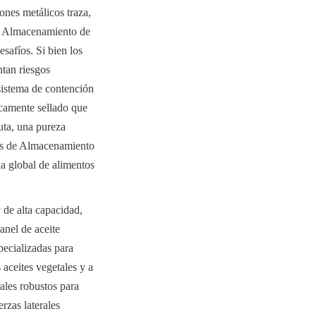
nes metálicos traza, 
e Almacenamiento de 
safíos. Si bien los 
tan riesgos 
sistema de contención 
camente sellado que 
uta, una pureza 
es de Almacenamiento 
a global de alimentos 
de alta capacidad, 
nel de aceite 
pecializadas para 
aceites vegetales y a 
ales robustos para 
zas laterales 