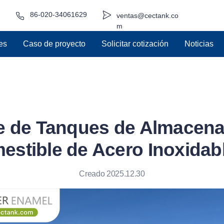
86-020-34061629
ventas@cectank.co
m
es
Caso de proyecto
Solicitar cotización
Noticias
e de Tanques de Almacen
estible de Acero Inoxidab
Creado 2025.12.30