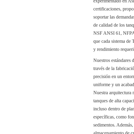
experimentado en Asia
certificaciones, propo
soportar las demandas
de calidad de los t
NSF ANSI 61, NFPA y o
que cada sistema de T
y rendimiento requeri
Nuestros estándares de
través de la fabricaci
precisión en un entorn
uniforme y un acabado
Nuestra arquitectura m
tanques de alta capa
incluso dentro de pla
específicas, como fon
sedimentos. Además, n
almacenamiento de cru