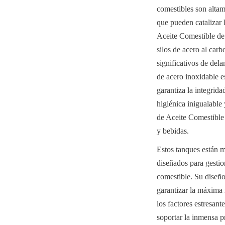
comestibles son altame
que pueden catalizar 
Aceite Comestible de A
silos de acero al carb
significativos de del
de acero inoxidable e
garantiza la integrida
higiénica inigualable
de Aceite Comestible 
y bebidas.
Estos tanques están m
diseñados para gestio
comestible. Su diseño 
garantizar la máxima r
los factores estresant
soportar la inmensa pr