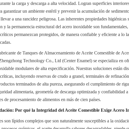
rante la carga y descarga a alta velocidad. Logran superficies interiores
ra garantizar un ambiente estéril y prevenir la acumulación de sedimento
levar a una rancidez peligrosa. Las inherentes propiedades higiénicas sup
ción y la permanencia estructural del acero inoxidable son fundamentales,
críticos permanezcan protegidos, de manera confiable y eficiente a lo lar
cadas.
bricante de Tanques de Almacenamiento de Aceite Comestible de Acer
Zhengzhong Technology Co., Ltd (Center Enamel) se especializa en ofre
idable modulares de alta especificación. Nuestras soluciones están dis
críticas, incluyendo reservas de crudo a granel, terminales de refinación
ductos terminados de alta pureza, asegurando el cumplimiento de rigur
guridad alimentaria, geometría de descarga optimizada y confiabilidad a 
nes de procesamiento de alimentos en más de cien países.
ción: Por qué la Integridad del Aceite Comestible Exige Acero I
s son lípidos complejos que son naturalmente susceptibles a la oxidación 
procesos químicos, el aceite desarrolla sabores desagradables, pierde su 