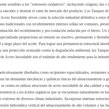
nte sensibles a los "estresores oxidativos", incluyendo oxígeno, luz e io
la rancidez y destruir el valor de mercado del producto. Los Tanques d
cero Inoxidable sirven como la solución industrial definitiva a estos de
ono tradicionales con recubrimientos internos solían ser comunes, presen
aminación del recubrimiento y pro-oxidación inducida por el hierro. Un 
specializado proporciona un entorno no reactivo, permanente y herméti
d a largo plazo del aceite. Para lograr una permanencia estructural absol
 y una protección avanzada contra la degradación ambiental, los Tanqu
de Acero Inoxidable son el estándar de alto rendimiento para la industri
eticulosamente diseñados como recipientes especializados, resistentes y 
nar las demandas mecánicas y químicas únicas del almacenamiento a gra
se centra en utilizar aleaciones de acero inoxidable de alta calidad y es
esistencia a los ácidos orgánicos que se encuentran naturalmente en los 
es externos de diversos climas industriales. Incorporan sistemas estructur
esión hidrostática vertical del almacenamiento de alto volumen y las fuer