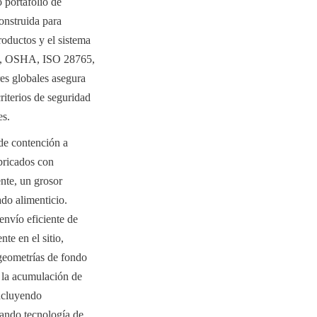
portafolio de 
onstruida para 
oductos y el sistema 
9, OSHA, ISO 28765, 
s globales asegura 
terios de seguridad 
es.
de contención a 
bricados con 
nte, un grosor 
do alimenticio. 
envío eficiente de 
 en el sitio, 
geometrías de fondo 
 la acumulación de 
ncluyendo 
ando tecnología de 