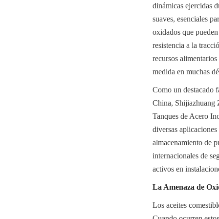
dinámicas ejercidas du
suaves, esenciales pa
oxidados que pueden l
resistencia a la trac
recursos alimentarios 
medida en muchas dé
Como un destacado fa
China, Shijiazhuang 
Tanques de Acero Inox
diversas aplicaciones 
almacenamiento de pro
internacionales de se
activos en instalacio
La Amenaza de Oxida
Los aceites comestible
Cuando ocurren estos 