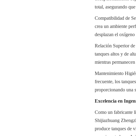
total, asegurando que
Compatibilidad de Se
crea un ambiente perf
desplazan el oxígeno 
Relación Superior de R
tanques altos y de al
mientras permanecen re
Mantenimiento Higiéni
frecuente, los tanque
proporcionando una so
Excelencia en Ingen
Como un fabricante l
Shijiazhuang Zhengzh
produce tanques de vi