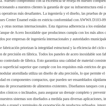
. Nuestro compromiso con la excelencia se refleja en nuestro completo 
rcionando a nuestros clientes la garantía de que su infraestructura está c
 operativas más desafiantes. La ingeniería y el diseño, las pruebas de pr
anques Center Enamel están en estricta conformidad con AWWA D103-0
tras normas internacionales. Esta rigurosa adherencia a los estándare
anque de Acero Inoxidable que producimos cumpla con los más altos cri
dos por empresas de ingeniería internacionales y autoridades municipal
 fabricación priorizan la integridad estructural y la eficiencia del ciclo 
ón de precisión en fábrica. Todos los paneles de acero inoxidable son fa
o controlado de fábrica. Esto garantiza una calidad de material consiste
 superficial superior que cumple con los requisitos más estrictos de gra
odular atornillada utiliza un diseño de alta precisión, lo que permite el 
cidad en componentes compactos, que pueden ser ensamblados rápidamente
ntas de procesamiento de alimentos existentes. Diseñamos tanques con 
dos cónicos o inclinados, para asegurar un drenaje completo y prevenir
uestros sistemas son diseñados a medida para diversas aplicaciones, i
do a granel y terminales de exportación de productos refinados, integr