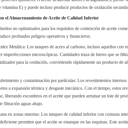
e vitamina E) y puede incluso producir productos de oxidación secunda
on el Almacenamiento de Aceite de Calidad Inferior
diseños no optimizados para los requisitos de contención de aceite comest
troduce profundos peligros operativos y financieros:
dez Metálica: Los tanques de acero al carbono, incluso aquellos con re
r imperfecciones microscópicas. Cantidades traza de hierro que se filtran
lizador para la oxidación, convirtiendo rápidamente un producto de alta
brimiento y contaminación por partículas: Los revestimientos internos u
ujetos a expansión térmica y desgaste mecánico. Con el tiempo, estos re
se, liberando escombros en el aceite que pueden arruinar un lote de prod
de filtración aguas abajo.
a en zonas muertas: Los tanques de calidad inferior con costuras inter
eficiente permiten que el aceite se estanque en las esquinas. Este aceite