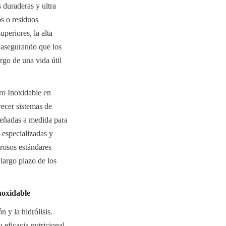
 duraderas y ultra 
s o residuos 
eriores, la alta 
 asegurando que los 
go de una vida útil 
o Inoxidable en 
cer sistemas de 
eñadas a medida para 
 especializadas y 
osos estándares 
largo plazo de los 
noxidable
y la hidrólisis. 
eficacia nutricional 