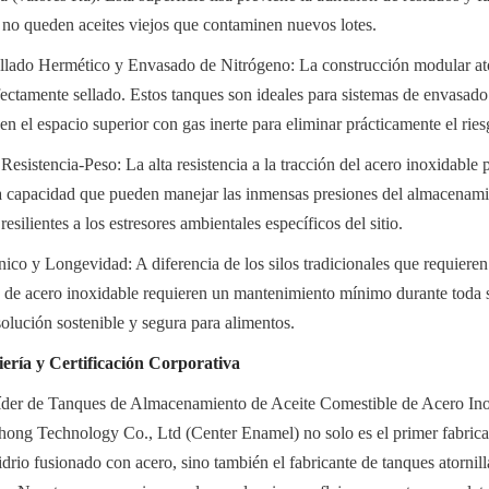
 no queden aceites viejos que contaminen nuevos lotes.
llado Hermético y Envasado de Nitrógeno: La construcción modular ator
ectamente sellado. Estos tanques son ideales para sistemas de envasado 
en el espacio superior con gas inerte para eliminar prácticamente el rie
esistencia-Peso: La alta resistencia a la tracción del acero inoxidable p
ta capacidad que pueden manejar las inmensas presiones del almacenamie
silientes a los estresores ambientales específicos del sitio.
co y Longevidad: A diferencia de los silos tradicionales que requieren
s de acero inoxidable requieren un mantenimiento mínimo durante toda su
lución sostenible y segura para alimentos.
iería y Certificación Corporativa
íder de Tanques de Almacenamiento de Aceite Comestible de Acero Ino
ong Technology Co., Ltd (Center Enamel) no solo es el primer fabrica
drio fusionado con acero, sino también el fabricante de tanques atornill