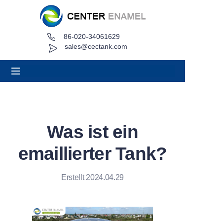
86-020-34061629
Heim
sales@cectank.com
Um
Produkte
Anwendungen
Was ist ein
Projektfall
emaillierter Tank?
Angebot anfordern
Erstellt 2024.04.29
Nachricht
Kontakt