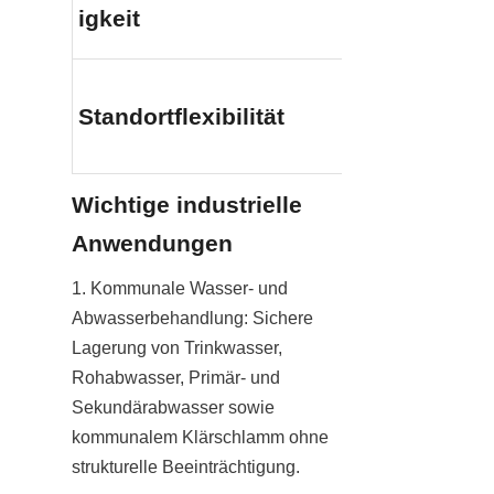
Schraubverbi
igkeit
schnell vor O
Hoch (Einfach
Standortflexibilität
Standardcont
abgelegenen 
Wichtige industrielle 
Anwendungen
1. Kommunale Wasser- und 
Abwasserbehandlung: Sichere 
Lagerung von Trinkwasser, 
Rohabwasser, Primär- und 
Sekundärabwasser sowie 
kommunalem Klärschlamm ohne 
strukturelle Beeinträchtigung.