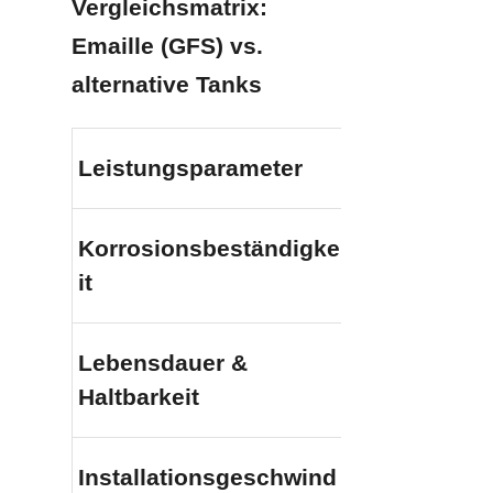
Vergleichsmatrix: 
Emaille (GFS) vs. 
alternative Tanks
Leistungsparameter
Emaillierter
Hervorragend 
Korrosionsbeständigke
verschmolzen
it
jegliche Oxid
Lebensdauer & 
Hervorragend 
Haltbarkeit
bei minimale
Schnell (Modu
Installationsgeschwind