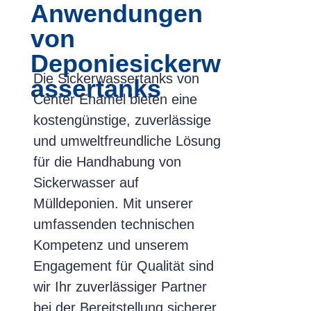
verbundenen Umweltrisiken zu mindern.
Anwendungen
von
Deponiesickerw
Die Sickerwassertanks von
assertanks
Center Enamel bieten eine
kostengünstige, zuverlässige
und umweltfreundliche Lösung
für die Handhabung von
Sickerwasser auf
Mülldeponien. Mit unserer
umfassenden technischen
Kompetenz und unserem
Engagement für Qualität sind
wir Ihr zuverlässiger Partner
bei der Bereitstellung sicherer,