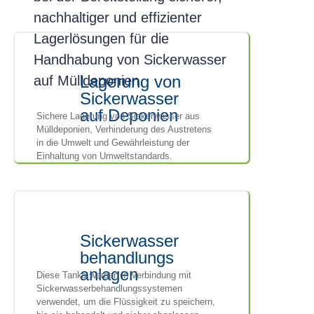
nachhaltiger und effizienter
Lagerlösungen für die
Handhabung von Sickerwasser
Lagerung von
auf Mülldeponien.
Sickerwasser
auf Deponien
Sichere Lagerung von Sickerwasser aus
Mülldeponien, Verhinderung des Austretens
in die Umwelt und Gewährleistung der
Einhaltung von Umweltstandards.
Sickerwasser
behandlungs
anlagen
Diese Tanks werden in Verbindung mit
Sickerwasserbehandlungssystemen
verwendet, um die Flüssigkeit zu speichern,