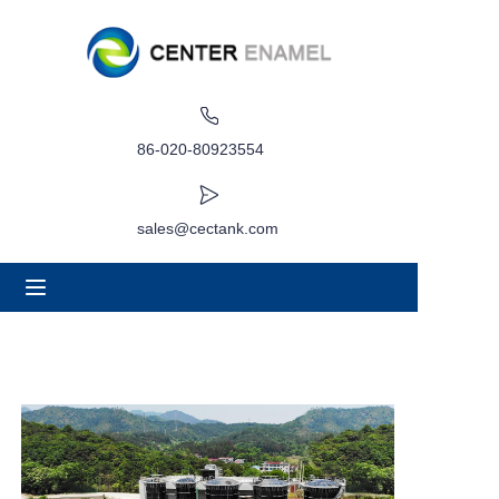
Heim
Um
86-020-80923554
Produkte
sales@cectank.com
Anwendungen
Projektfall
Angebot anfordern
Nachricht
Kontakt