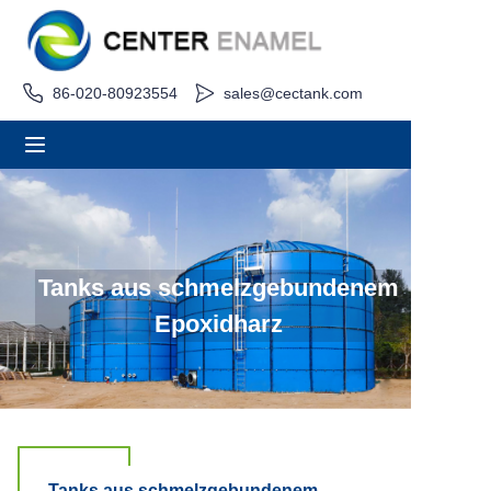
Heim
86-020-80923554
sales@cectank.com
Um
Produkte
Anwendungen
Tanks aus schmelzgebundenem
Projektfall
Epoxidharz
Angebot anfordern
Nachricht
Kontakt
Tanks aus schmelzgebundenem