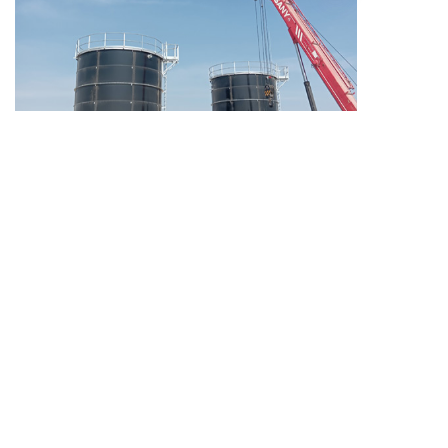
DE
Fertig
im Jahr
2024
Saudi-Arabien-Löschwasserprojekt
Mehr erfahren
Produkte