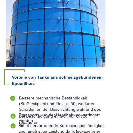
Vorteile von Tanks aus schmelzgebundenem
Epoxidharz
Bessere mechanische Beständigkeit
(Stoßfestigkeit und Flexibilität), wodurch
Schäden an der Beschichtung während des
Transports und der Handhabung verringert
Bei Beschädigung einfach vor Ort zu
werden
reparieren
Bietet hervorragende Korrosionsbeständigkeit
und langfristige Leistung dank leckagefreier