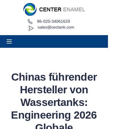
86-020-34061629
Heim
sales@cectank.com
Um
Produkte
Anwendungen
Chinas führender
Projektfall
Hersteller von
Angebot anfordern
Wassertanks:
Engineering 2026
Nachricht
Globale
Kontakt