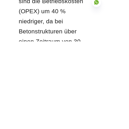
sind die Betriebskosten 
(OPEX) um 40 % 
niedriger, da bei 
Betonstrukturen über 
DE
einen Zeitraum von 30 
Jahren keine 
Rissreparaturen und 
keine wasserdichten 
Wartungsarbeiten 
erforderlich sind.
Produkte