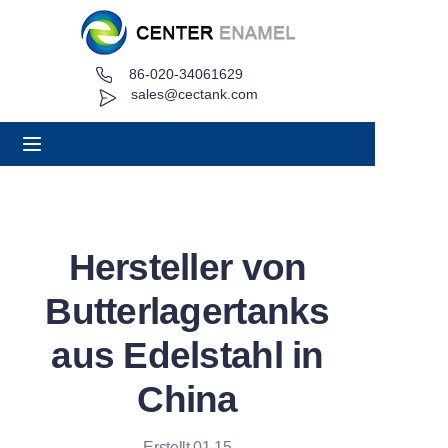
86-020-34061629
Heim
sales@cectank.com
Um
Produkte
Anwendungen
Hersteller von
Projektfall
Butterlagertanks
Angebot anfordern
aus Edelstahl in
China
Nachricht
Kontakt
Erstellt 01.15