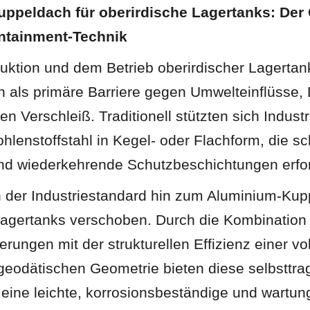
ppeldach für oberirdische Lagertanks: Der G
ntainment-Technik
ruktion und dem Betrieb oberirdischer Lagertan
h als primäre Barriere gegen Umwelteinflüsse, 
en Verschleiß. Traditionell stützten sich Industr
lenstoffstahl in Kegel- oder Flachform, die sc
nd wiederkehrende Schutzbeschichtungen erfor
h der Industriestandard hin zum Aluminium-Kupp
Lagertanks verschoben. Durch die Kombination 
rungen mit der strukturellen Effizienz einer vol
 geodätischen Geometrie bieten diese selbsttra
ine leichte, korrosionsbeständige und wartung