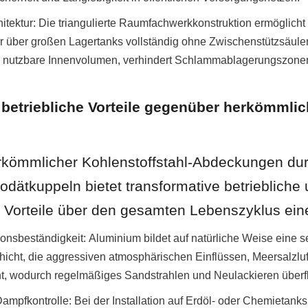
itektur: Die triangulierte Raumfachwerkkonstruktion ermöglicht 
 über großen Lagertanks vollständig ohne Zwischenstützsäule
s nutzbare Innenvolumen, verhindert Schlammablagerungszonen 
 betriebliche Vorteile gegenüber herkömmlic
rkömmlicher Kohlenstoffstahl-Abdeckungen dur
dätkuppeln bietet transformative betriebliche 
he Vorteile über den gesamten Lebenszyklus ein
onsbeständigkeit: Aluminium bildet auf natürliche Weise eine se
icht, die aggressiven atmosphärischen Einflüssen, Meersalzlu
, wodurch regelmäßiges Sandstrahlen und Neulackieren überfl
mpfkontrolle: Bei der Installation auf Erdöl- oder Chemietanks 