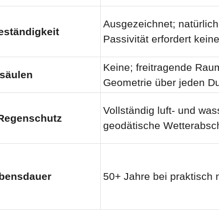
Ausgezeichnet; natürlic
eständigkeit
Passivität erfordert kein
Keine; freitragende Rau
zsäulen
Geometrie über jeden D
Vollständig luft- und was
 Regenschutz
geodätische Wetterabsc
ebensdauer
50+ Jahre bei praktisch 