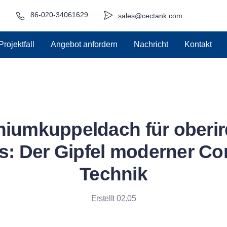
86-020-34061629
sales@cectank.com
Projektfall
Angebot anfordern
Nachricht
Kontakt
niumkuppeldach für oberir
s: Der Gipfel moderner Co
Technik
Erstellt 02.05