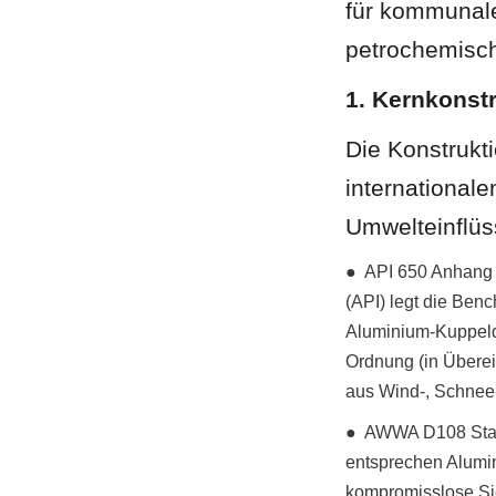
für kommunal
petrochemisc
1. Kernkonst
Die Konstrukt
international
Umwelteinflüs
●  API 650 Anhang 
(API) legt die Benc
Aluminium-Kuppeldäc
Ordnung (in Übere
aus Wind-, Schnee-
●  AWWA D108 Stan
entsprechen Alumi
kompromisslose Sic