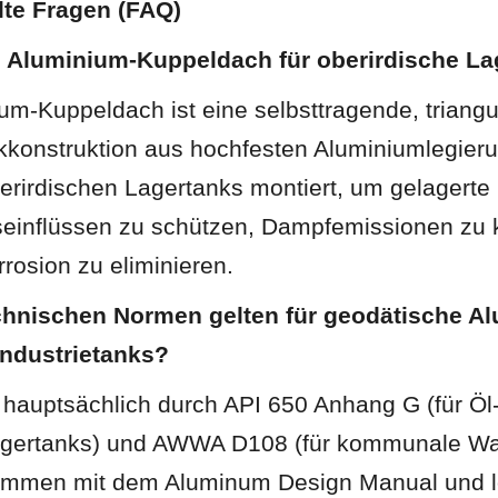
lte Fragen (FAQ)
in Aluminium-Kuppeldach für oberirdische L
um-Kuppeldach ist eine selbsttragende, triangul
onstruktion aus hochfesten Aluminiumlegierun
erirdischen Lagertanks montiert, um gelagerte 
seinflüssen zu schützen, Dampfemissionen zu ko
rosion zu eliminieren.
chnischen Normen gelten für geodätische A
Industrietanks?
 hauptsächlich durch API 650 Anhang G (für Öl-
agertanks) und AWWA D108 (für kommunale Was
ammen mit dem Aluminum Design Manual und l