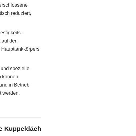
rschlossene 
sch reduziert, 
stigkeits-
 auf den 
s Haupttankkörpers 
und spezielle 
n können 
nd in Betrieb 
rt werden.
Konventionelle Kohlensto
e Kuppeldächer
Kegeldächer