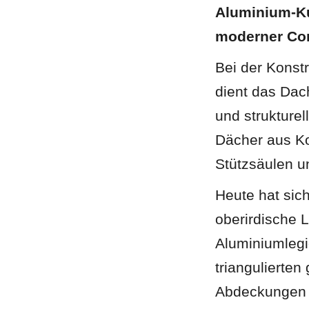
Aluminium-Ku
moderner Co
Bei der Konst
dient das Dac
und strukturell
Dächer aus Koh
Stützsäulen u
Heute hat sic
oberirdische 
Aluminiumlegie
triangulierten
Abdeckungen e