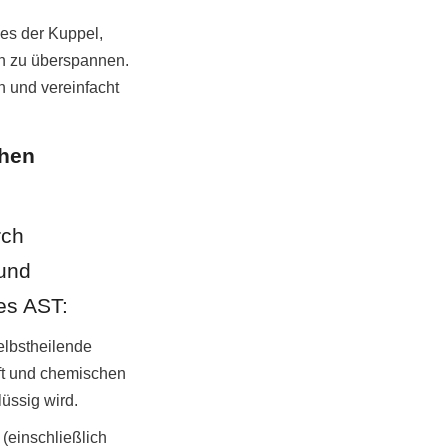
es der Kuppel, 
n zu überspannen. 
und vereinfacht 
hen 
ch 
und 
es AST:
lbstheilende 
ft und chemischen 
üssig wird.
(einschließlich 