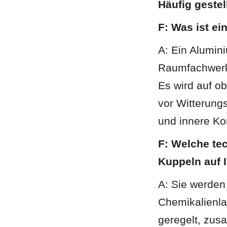
Häufig gestel
F: Was ist e
A: Ein Alumini
Raumfachwerkk
Es wird auf ob
vor Witterung
und innere Kor
F: Welche te
Kuppeln auf 
A: Sie werden
Chemikalienl
geregelt, zus