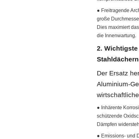
● Freitragende Arch
große Durchmesser
Dies maximiert da
die Innenwartung.
2. Wichtigste
Stahldächern
Der Ersatz he
Aluminium-Geo
wirtschaftlic
● Inhärente Korrosi
schützende Oxidsch
Dämpfen widersteht
● Emissions- und Da