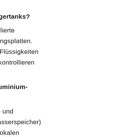
agertanks?
ierte 
gsplatten. 
Flüssigkeiten 
ntrollieren 
luminium-
 und 
serspeicher) 
okalen 