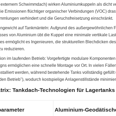
 externem Schwimmdach) wirken Aluminiumkuppeln als dicht ve
ie Emissionen flüchtiger organischer Verbindungen (VOC) drasti
lungen verhindert und die Geruchsfreisetzung einschränkt.
ngewicht auf Tankmänteln: Aufgrund des außergewöhnlichen Fe
sses von Aluminium übt die Kuppel eine minimale vertikale Last
es ermöglicht es Ingenieuren, die strukturellen Blechdicken de
zu reduzieren.
ation im laufenden Betrieb: Vorgefertigte modulare Komponenten 
ns ermöglichen eine schnelle Montage vor Ort. In vielen Fälle
talliert werden, während bestehende Tanks vollständig gefüllt u
den Betrieb"), wodurch kostspielige Anlagenstillstände minimie
trix: Tankdach-Technologien für Lagertanks
arameter
Aluminium-Geodätisch