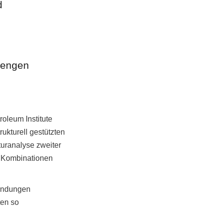
 
rengen 
leum Institute 
ukturell gestützten 
uranalyse zweiter 
 Kombinationen 
ndungen 
en so 