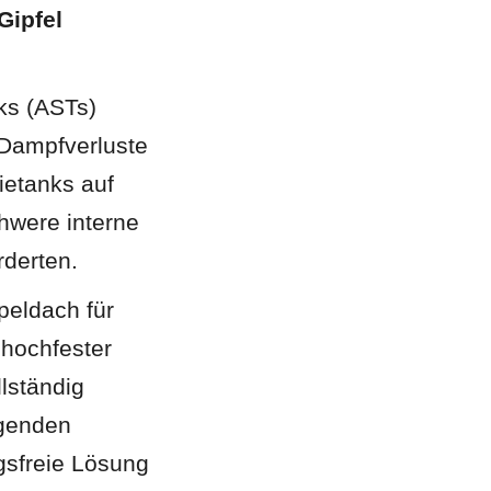
ipfel 
ks (ASTs) 
Dampfverluste 
ietanks auf 
hwere interne 
derten.
eldach für 
hochfester 
lständig 
genden 
sfreie Lösung 