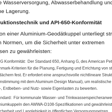
e Wasserversorgung, Abwasserbehandlung und
he Lagerung.
ruktionstechnik und API-650-Konformität
ion einer Aluminium-Geodätkuppel unterliegt st
en Normen, um die Sicherheit unter extremen 
sen zu gewährleisten:
G Konformität:  Der Standard 650, Anhang G, des American Petro
hmark-Kriterien für die Planung, Fertigung und Errichtung von str
hern fest. Er erfordert eine anspruchsvolle nichtlineare Strukt
instimmung mit dem Aluminum Design Manual), um realistische
, Erdbeben- und Nutz- sowie Eigenlasten zu bewerten.
dard:  Für kommunale Wasser- und Trinkwasserspeicheranwe
niumkuppeln den AWWA-D108-Spezifikationen und gewährleist
herheit und Langlebigkeit in öffentlichen Versorgungsnetzen.