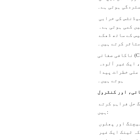
تردگی ہوتی ہے۔
آکسیڈیٹیو خرابی: ماحول کی ہوا اور آکسیجن کے سامنے آنے سے اینٹی آکسیڈنٹس کی خرابی 
تیز ہو جاتی ہے، جس کے نتیجے میں انزیمی براؤننگ اور غذائی طاقت میں کمی ہوتی ہے۔ 
ایسے ٹینک جو قابل اعتماد طور پر بند نہیں کیے جا سکتے یا غیر فعال گیس کے ساتھ ڈھکے 
متاثر کرتے ہیں۔
ناکافی صفائی (CIP/SIP): برتنوں کو صفائی کے عمل کے اعلی درجہ حرارت اور کیمیائی دباؤ 
کو برداشت کرنا چاہیے۔ ایسے ٹینک جو اس امتحان میں ناکام ہوتے ہیں، ایک غیر آلودہ 
ماحول کی ضمانت نہیں دے سکتے، جس کے نتیجے میں دائمی کراس آلودگی کے اعلی خطرات پیدا 
ہوتے ہیں۔
ائی، اور کنٹرول
اسٹینلیس سٹیل کے پھل کے رس کے ٹینک ان چیلنجز کے لیے حتمی انجینئرنگ حل فراہم کرتے 
ہیں:
حتمی مواد کی غیر فعالیت: اعلیٰ درجے کا سٹینلیس سٹیل مکمل طور پر غیر لیچنگ اور پھلوں 
کے تیزابوں اور شکر کے ساتھ غیر رد عمل ہے۔ یہ یقینی بناتا ہے کہ ٹینک ایک غیر 