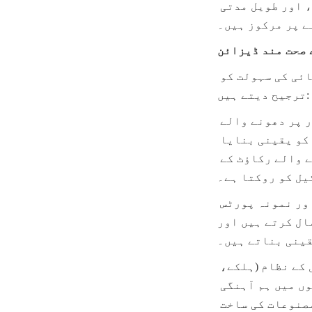
اینمل ماڈیولر برتن تیار کرتا ہے جو مصنوعات کی ہینڈلنگ، حفظان صحت، اور طویل مدتی 
ے پر مرکوز ہیں۔
 صحت مند ڈیزائن
ہمارے انجینئرنگ کے معیارات مکمل مصنوعات کے تحفظ اور اعلیٰ سطح کی صفائی کی سہولت کو 
ترجیح دیتے ہیں:
مکمل نکاسی: ٹینکوں میں تیز مخروطی یا ڈھلوان نچلے حصے اور مکمل طور پر دھونے والے 
آؤٹ لیٹس ہوتے ہیں تاکہ چکنے مصنوعات اور صفائی کے حل کی 100% نکاسی کو یقینی بنایا 
جا سکے۔ یہ مصنوعات کے نقصان کو ختم کرتا ہے اور آلودگیوں کو پناہ دینے والے رکاؤٹ کے 
یل کو روکتا ہے۔
ایسیپٹک کنکشنز: تمام داخلی اور خارجی فٹنگز، والوز، مین ویز، اور نمونہ پورٹس 
crevices کو ختم کرنے 
قینی بناتے ہیں۔
ہم آہنگی کی حمایت: ٹینکوں کو ساختی طور پر ضروری کم کٹاؤ والی ہلچل کے نظام (ہلکے، 
سست رفتار مکسروں) کی حمایت کے لیے ڈیزائن کیا گیا ہے جو ملاوٹ شدہ رسوں میں ہم آہنگی 
کو برقرار رکھنے یا گودے کی تہہ بننے سے روکنے کے لیے درکار ہیں بغیر مصنوعات کی ساخت 