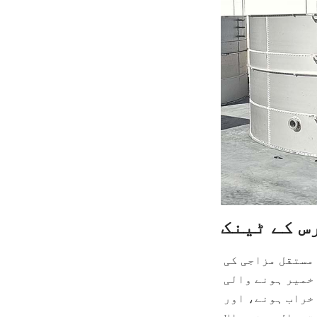
س کے ٹینک
عالمی پھلوں کے رس کی مارکیٹ میں ذائقے، غذائی مواد، اور پاکیزگی میں مستقل مزاجی کی 
ضرورت ہوتی ہے۔ پھلوں کے رس قدرتی طور پر تیزابی ہوتے ہیں اور ان میں خمیر ہونے والی 
شکر کی اعلی سطحیں ہوتی ہیں، جو انہیں کیمیائی خرابی، مائکروبیل خراب ہونے، اور 