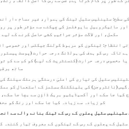
مکمل، اور لاگت مؤثر جراثیم کشی حاصل کرنے کے لیے 
ساتھ برقر
کو زیادہ سے زیادہ کیا جا سکے اور رنگ کو محف
 سٹینلیس سٹیل پھلوں کے رس کے ٹینک بنانے والے سے انج