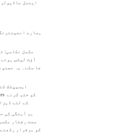
کے لئے ڈیزائ