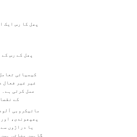
رنگت میں تبدیلی، اور ض