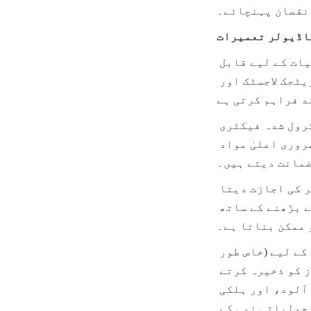
نقصان پہنچائے۔
اڈیولر تعمیرات
ہمارا ثابت شدہ ماڈیولر، بولٹڈ ٹینک ٹیکنالوجی رسوئی کی سہولیات کے لیے قابل 
اعتماد، حفظان صحت کے مطابق، بڑے پیمانے پر ذخیرہ کرنے کے لیے اسٹریٹجک لاجسٹک اور 
کنٹرول شدہ معیار کی تیاری: تمام سٹینلیس سٹیل کے پینل ایک صاف، کنٹرول شدہ فیکٹری 
کے ماحول میں درستگی سے تیار کیے جاتے ہیں، جو صحت مند نظاموں کے لیے ضروری اعلیٰ مواد 
ضمانت دیتے ہیں۔
تیز تعیناتی اور توسیع پذیری: ماڈیولر ڈیزائن تیز، محفوظ مقامی تعمیر کی اجازت دیتا 
ہے، جس سے خلل کو نمایاں طور پر کم کیا جاتا ہے اور مارکیٹ کی طلب کے بڑھنے کے ساتھ 
 ممکن بناتا ہے۔
ایلومینیم ڈوم چھتیں: بیرونی سٹینلیس سٹیل کے پھلوں کے رس کے ٹینکوں کے لیے (خاص طور 
پر وہ جو مرکوزات، اعلیٰ پاکیزگی کے پروسیس پانی، یا بڑی مقدار کے بفرز کو ذخیرہ کرتے 
ہیں)، ایلومینیم ڈوم چھتوں کا استعمال بہت اہم ہے۔ یہ مضبوط، غیر زنگ آلود، اور ہلکی 
چھتیں ایک مکمل، بند رکاوٹ فراہم کرتی ہیں، جو دھول، ملبے، اور ماحولیاتی نمی کے 