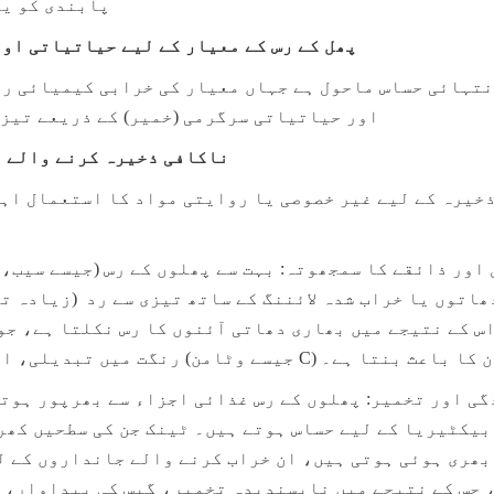
پابندی کو یق
پھل کے رس کے معیار کے لیے حیاتیاتی او
اور حیاتیاتی سرگرمی (خمیر) کے ذریعے تیزی
ناکافی ذخیرہ کرنے والے 
روری وٹامنز (جیسے وٹامن C) کے نقصان کا باعث بنتا ہے۔