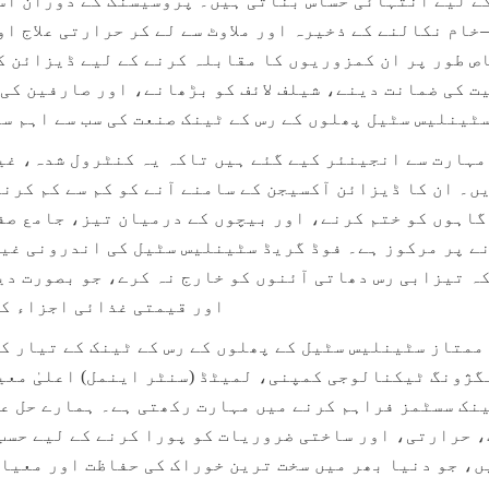
ٹینلیس سٹیل پھلوں کے رس کے ٹینک صنعت کی سب سے اہم س
اور قیمتی غذائی اجزاء کو