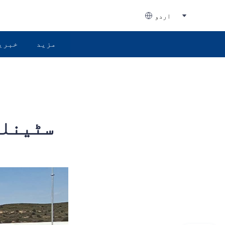
اردو
مزید
خبری
سٹینلی