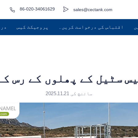
86-020-34061629
sales@cectank.com
ں
اقتباس کی درخواست کریں۔
پروجیکٹ کیس
درخ
س سٹیل کے پھلوں کے رس کے
سائنچ کی 2025.11.21