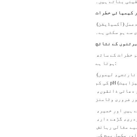
ینی بناتے ہیں۔
ر کیمیائی خطرات
پھل کا رس ایک انتہائی حساس ماحول ہے جہاں معیار کی خرابی کیمیائی ردعمل (آکسیڈیشن) 
 سے ہو سکتی ہے۔
برتنوں کے نتائج
پھل کے رس کے ذخیرہ کے لیے غیر خصوصی یا روایتی مواد کا استعمال اہم خطرات کے ساتھ 
ہوتا ہے:
کیمیائی تعامل اور ذائقے کا سمجھوتہ: بہت سے پھلوں کے رس (جیسے سیب، نارنجی، لیموں) 
کی کم pH (زیادہ تیزابیت) غیر غیر فعال دھاتوں یا خراب شدہ لائننگ کے ساتھ تیزی سے رد 
عمل کرتی ہے۔ اس کے نتیجے میں بھاری دھاتی آئنوں کا رس نکلتا ہے، جو دھاتی ذائقوں، 
مائیکروبی آلودگی اور تخمیر: پھلوں کے رس غذائی اجزاء سے بھرپور ہوتے ہیں اور خمیر، 
پھپھوندی، اور بیکٹیریا کے لیے حساس ہوتے ہیں۔ ٹینک جن کی سطحیں کھردری، گڑھے دار، 
یا دراڑوں سے بھری ہوئی ہوتی ہیں، ان خراب کرنے والے جانداروں کے لیے مثالی رہائش 
گاہیں بناتی ہیں، جس کے نتیجے میں ناپسندیدہ تخمیر، گیس کی پیداوار، اور مکمل بیچ کی 