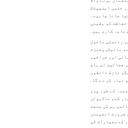
معیار کے نقصان کے لیے انتہائی حساس بناتی ہیں۔ پروسیسنگ کے دوران استعمال ہونے والا 
کنٹینمنٹ سسٹم—خام نکالنے کے ذخیرہ اور ملاوٹ سے لے کر حرارتی علاج اور حتمی ایسیپٹک 
ہولڈنگ تک—خاص طور پر ان کمزوریوں کا مقابلہ کرنے کے لیے ڈیزائن کیا جانا چاہیے۔ 
مصنوعات کی سالمیت کی ضمانت دینے، شیلف لائف کو بڑھانے، اور صارفین کی حفاظت کو یقینی 
رمایہ کاری ہیں۔
یہ ٹینک انتہائی مہارت سے انجینئر کیے گئے ہیں تاکہ یہ کنٹرول شدہ، غیر ردعملی ماحول 
کے طور پر کام کریں۔ ان کا ڈیزائن آکسیجن کے سامنے آنے کو کم سے کم کرنے، مائیکروجنزم 
کے ممکنہ پناہ گاہوں کو ختم کرنے، اور بیچوں کے درمیان تیز، جامع صفائی اور جراثیم 
کشی کو آسان بنانے پر مرکوز ہے۔ فوڈ گریڈ سٹینلیس سٹیل کی اندرونی غیر فعالیت اس بات 
کے لیے اہم ہے کہ تیزابی رس دھاتی آئنوں کو خارج نہ کرے، جو بصورت دیگر نازک ذائقوں 
 تباہ کر دے گا۔
چین کے ممتاز سٹینلیس سٹیل کے پھلوں کے رس کے ٹینک کے تیار کنندہ کے طور پر، 
شجیاژوانگ ژینگژونگ ٹیکنالوجی کمپنی، لمیٹڈ (سنٹر اینمل) اعلیٰ معیار کے، ماڈیولر 
سٹینلیس سٹیل ٹینک سسٹمز فراہم کرنے میں مہارت رکھتی ہے۔ ہمارے حل عالمی رس کی صنعت 
کی سخت حفظان صحت، حرارتی، اور ساختی ضروریات کو پورا کرنے کے لیے حسب ضرورت انجینئر 
کیے گئے ہیں، جو دنیا بھر میں سخت ترین خوراک کی حفاظت اور معیار کے معیارات کی 