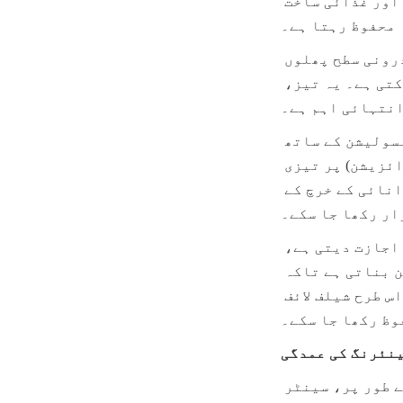
جانبدار کنٹینر کے طور پر کام کرتا ہے، جس سے رس کا اصل ذائقہ، رنگ، اور غذائی ساخت 
محفوظ رہتا ہے۔
اعلی حفظان صحت کی سطح: سٹینلیس سٹیل ٹینک کی ہموار، غیر مسام دار اندرونی سطح پھلوں 
کے گودے، شکر، اور مائیکروبیل بایوفلمز کی چپکنے سے مؤثر طور پر روکتی ہے۔ یہ تیز، 
انتہائی اہم ہے۔
مخصوص حرارتی انتظام: ٹینکوں کو مربوط کولنگ جیکٹس اور خصوصی انسولیشن کے ساتھ 
انجینئر کیا گیا ہے تاکہ رس کو ہدف کی ہولڈنگ درجہ حرارت (پوسٹ پیسٹورائزیشن) پر تیزی 
سے لایا جا سکے یا مخصوص درجہ حرارت (کنسنٹریٹ کے لیے) کو کم سے کم توانائی کے خرچ کے 
ار رکھا جا سکے۔
ایسیپٹک سیلنگ: سٹینلیس سٹیل کی تیاری کی اعلیٰ درستگی ہرمٹک سیلنگ کی اجازت دیتی ہے، 
جو غیر فعال گیس (نائٹروجن) کی بلینکٹنگ سسٹمز کے استعمال کو ممکن بناتی ہے تاکہ 
آکسیجن کو خارج کیا جا سکے اور آکسیڈیٹیو بریک ڈاؤن سے بچا جا سکے، اس طرح شیلف لائف 
وظ رکھا جا سکے۔
ینئرنگ کی عمدگی
چین کے سٹینلیس سٹیل کے پھلوں کے رس کے ٹینکوں کے معروف تیار کنندہ کے طور پر، سینٹر 