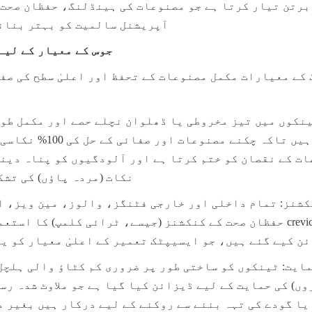
آپریشنل سالمیت کو بہتر بنان
جوس کے معیار کے لیے
نکات (مردہ پاؤں) کی تشک
حفظان صحت کے کنکشنز (جیسے، ٹرائی کلمپ) کا استعمال کرتے ہیں اور 
ن کیے گئے ہیں، جو ایسیپٹک تعمیر کے اعلیٰ معیار کو ی