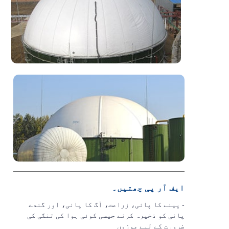
ایف آر پی چھتیں۔
- پینے کا پانی، زراعت، آگ کا پانی، اور گندے
پانی کو ذخیرہ کرنے جیسی کوئی ہوا کی تنگی کی
ضرورت کے لیے موزوں