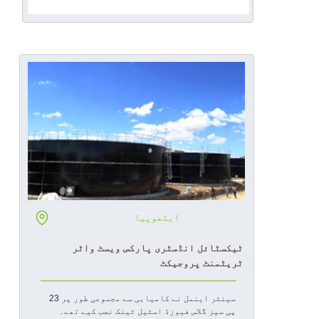
مزید جانیں
ایتھوپیا
ٹیکسٹائل انڈسٹری پارکس ویسٹ واٹر
ٹریٹمنٹ پروجیکٹ
سینٹر اینمل نے کامیابی سے مجموعی طور پر 23
پی سیز گلاس فیوزڈ اسٹیل ٹینک نصب کیے تھے۔