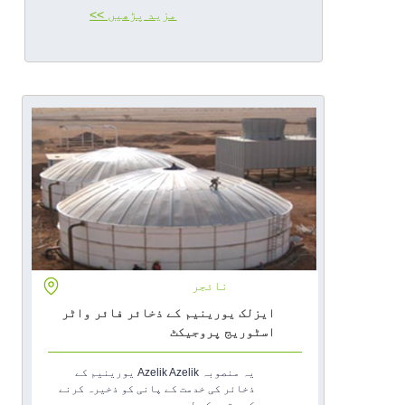
مزید پڑھیں >>
مزید جانیں
نائجر
ایزلک یورینیم کے ذخائر فائر واٹر
اسٹوریج پروجیکٹ
یہ منصوبہ Azelik Azelik یورینیم کے
ذخائر کی خدمت کے پانی کو ذخیرہ کرنے
کے مقصد کے لیے ہے...