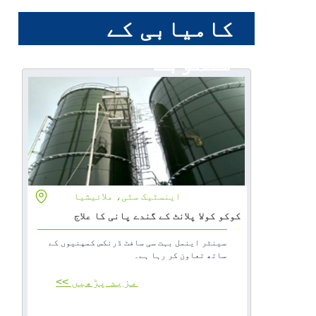
کامیابی کے
منصوبے
اینسٹیک سٹی، ملائیشیا
مزید جانیں
کوکو کولا پلانٹ کے گندے پانی کا علاج
سینٹر اینمل بہت سی سافٹ ڈرنکس کمپنیوں کے
ساتھ تعاون کر رہا ہے۔
مزید پڑھیں >>