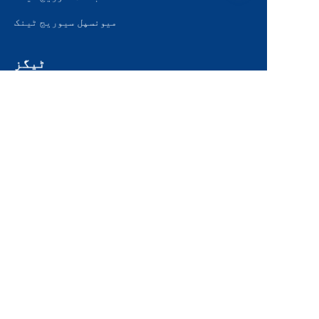
میونسپل سیوریج ٹینک
UR
ٹیگز
وسیلہ
اقتباس کی درخواست کریں۔
خبریں
رابطہ کریں۔
خدمات
سائٹ کا نقشہ
مصنوعات
شیشے کو اسٹیل ٹینکوں میں ملایا گیا۔
سٹینلیس سٹیل بولٹ ٹینک