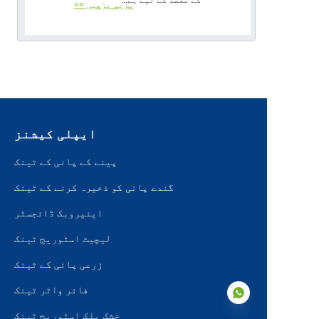
مزید پڑھیں >>
ایپلی کیشنز
پینے کے پانی کے ٹینک
گندے پانی کو ذخیرہ کرنے کے ٹینک
اینیروبک ڈائجسٹر
لیچیٹ اسٹوریج ٹینک
زرعی پانی کے ٹینک
فائر واٹر ٹینک
خشک بلک اسٹوریج ٹینک