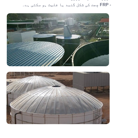
- FRP چھت کی شکل گنبد یا فلیٹ ہو سکتی ہے۔