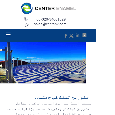
86-020-34061629
گھر
sales@cectank.com
کے بارے میں
مصنوعات
درخواستیں
پروجیکٹ کیس
اقتباس کی درخواست کریں۔
اسٹوریج ٹینک کی چھتیں۔
خبریں
سینٹر اینمل میں خوش آمدید، آپ کے ورسٹائل
اسٹوریج ٹینک کی چھتوں کا سب سے بڑا فراہم کنندہ
جو پروجیکٹ ایپلی کیشنز کی ایک وسیع رینج کو
رابطہ کریں۔