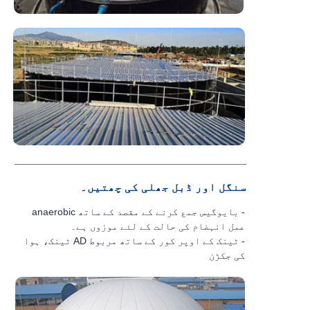
سنگل اور ڈبل جھلی کی چھتیں۔
- بایوگیس جمع کرنے کے مقصد کے ساتھ anaerobic
عمل انہضام کی حالت کے لئے موزوں ہے۔
- ٹینک کے اوپر کور کے ساتھ مربوط AD ٹینک، ہوا
کی جکڑن