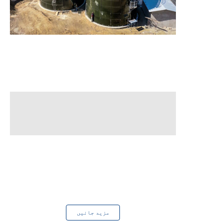
ختم
2023 میں
ختم
2024 میں
مزید جانیں