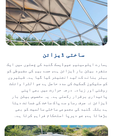
ساختی ڈیزائن
ہمارے ایلومینیم جیوڈیسک گنبد کی چھتوں میں ایک
منفرد بیٹن بار ڈیزائن ہے، جسے بیم کی مضبوطی کو
بہتر بنانے کے لیے انجنیئر کیا گیا ہے۔ شہتیروں
کو سلیکون گسکیٹ کی مدد حاصل ہے جو الٹرا وائلٹ
روشنی اور زیادہ درجہ حرارت میں بھی اپنی
پائیداری برقرار رکھتی ہے۔ یہ مخصوص بیٹن بار
ڈیزائن نہ صرف رساو سے پاک ساخت کی ضمانت دیتا
ہے بلکہ گنبد کی مجموعی ساختی سالمیت کو بھی
بڑھاتا ہے، جو دیرپا استحکام فراہم کرتا ہے۔