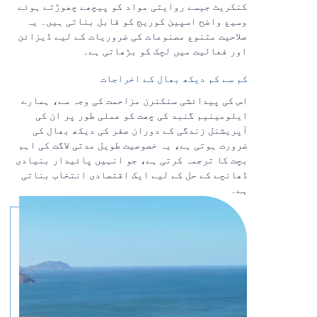
کنکریٹ جیسے روایتی مواد کو پیچھے چھوڑتے ہوئے
وسیع واضح اسپین کوریج کو قابل بناتی ہیں۔ یہ
صلاحیت متنوع مصنوعات کی ضروریات کے لیے ڈیزائن
اور فعالیت میں لچک کو بڑھاتی ہے۔
کم سے کم دیکھ بھال کے اخراجات
اس کی پیدائشی سنکنرن مزاحمت کی وجہ سے، ہمارے
ایلومینیم گنبد کی چھت کو عملی طور پر ان کی
آپریشنل زندگی کے دوران صفر کی دیکھ بھال کی
ضرورت ہوتی ہے، یہ خصوصیت طویل مدتی لاگت کی اہم
بچت کا ترجمہ کرتی ہے، جو انہیں پائیدار بنیادی
ڈھانچے کے حل کے لیے ایک اقتصادی انتخاب بناتی
ہے۔