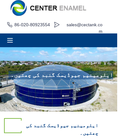
86-020-80923554
sales@cectank.co
گھر
m
کے بارے میں
مصنوعات
درخواستیں
ایلومینیم جیوڈیسک گنبد کی چھتیں۔
پروجیکٹ کیس
اقتباس کی درخواست کریں۔
خبریں
ایلومینیم جیوڈیسک گنبد کی
چھتیں۔
رابطہ کریں۔