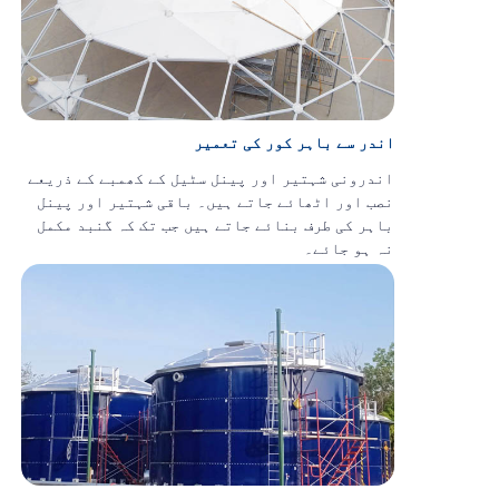
اندر سے باہر کور کی تعمیر
اندرونی شہتیر اور پینل
سٹیل کے کھمبے کے ذریعے
نصب اور اٹھائے جاتے ہیں۔
باقی شہتیر اور پینل
باہر کی طرف بنائے جاتے ہیں جب تک کہ گنبد مکمل
نہ ہو جائے۔