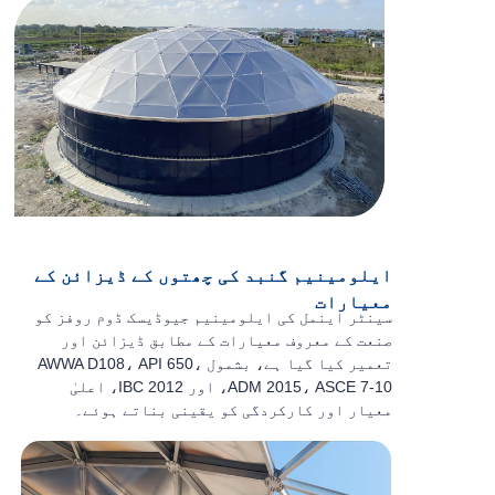
ایلومینیم گنبد کی چھتوں کے ڈیزائن کے
معیارات
سینٹر اینمل کی ایلومینیم جیوڈیسک ڈوم روفز کو
صنعت کے معروف معیارات کے مطابق ڈیزائن اور
تعمیر کیا گیا ہے، بشمول AWWA D108، API 650،
ADM 2015، ASCE 7-10، اور IBC 2012، اعلیٰ
معیار اور کارکردگی کو یقینی بناتے ہوئے۔