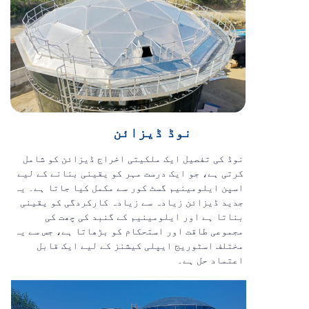
نوڈ ڈیزائن
نوڈ کی تفصیل ایک ملکیتی اخراج ڈیزائن کو شامل
کرتی ہے، جو ایک درست مہر کو یقینی بنانے کے لیے
اسپن ایلومینیم گسٹ کور سے مکمل کیا جاتا ہے۔ یہ
جدید ڈیزائن زیادہ سے زیادہ کارکردگی کو یقینی
بناتا ہے اور ایلومینیم کے گنبد کی چھت کی
مجموعی طاقت اور استحکام کو بڑھاتا ہے، جس سے یہ
مختلف اسٹوریج ایپلی کیشنز کے لیے ایک قابل
اعتماد حل ہے۔