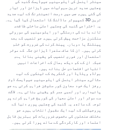
سینٹر اینمل کی ایلومینیم جیوڈیسک گنبد کی
چھتیں جدید ترین سہولیات میں ڈیزائن اور تیار
کی گئی ہیں، جس میں درست انجینئرنگ کے لیے جدید
ترین 3D کمپیوٹر ماڈلنگ کا استعمال کیا گیا ہے۔
یہ اختراعی گنبد کی چھتیں اعلیٰ ساختی طاقت،
تانے بانے کی درستگی اور ایلومینیم کی موروثی
سنکنرن مزاحمت پیش کرتی ہیں، جو تنصیب کے بعد
پینٹنگ یا دوبارہ پینٹ کرنے کی ضرورت کو ختم
کرتی ہیں۔ ان کا صاف ستھرا ڈیزائن جگہ کے موثر
استعمال اور فوری تنصیب کو یقینی بناتا ہے،
جبکہ ان کے کم دیکھ بھال کے اخراجات انہیں
انتہائی اقتصادی حل بناتے ہیں۔
بولڈ، ویلڈیڈ اور کنکریٹ کے ٹینکوں کے لیے
مثالی، سینٹر اینمل کی ایلومینیم جیوڈیسک ڈوم
روفز ایک خود معاون کور سلوشن فراہم کرتی ہے جو
پائیداری اور لمبی عمر کو یقینی بناتی ہے۔ لاگت
سے موثر اور اعلیٰ معیار کی کوریج فراہم کرنے پر
توجہ کے ساتھ، یہ گنبد کی چھتیں پوری دنیا کے
پروجیکٹس کے لیے ایک مقبول انتخاب ہیں، جو
مختلف صنعتوں کی مخصوص ضروریات کو بہترین قابل
اعتماد اور کارکردگی کے ساتھ پورا کرتی ہیں۔