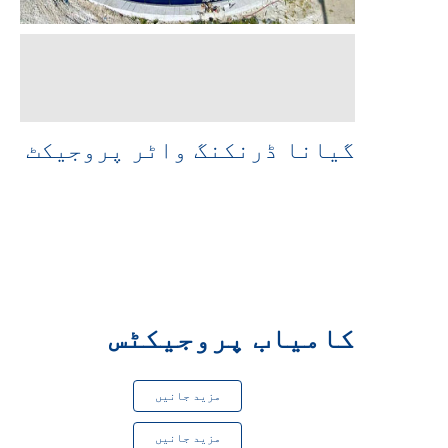
گیانا ڈرنکنگ واٹر پروجیکٹ
ختم
2023 میں
ختم
2024 میں
کامیاب پروجیکٹس
مزید جانیں
مزید جانیں