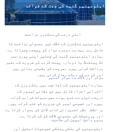
ایلومینیم گنبد کی چھت کے فوائد
اعلی درجے کی سنکنرن مزاحمت
ایلومینیم سنکنرن کے خلاف غیر معمولی مزاحمت کا
حامل ہے، بہت سے دوسرے مواد کو پیچھے چھوڑتا ہے۔
ہماری ایلومینیم گنبد کی چھتیں اپنی پوری عمر
تک پینٹنگ یا دوبارہ پینٹ کرنے کی ضرورت کے بغیر
برداشت کرتی ہیں، بھروسے کو یقینی بناتی ہیں
اور کم سے کم دیکھ بھال کرتی ہیں۔
موثر اور لاگت سے موثر تعمیر
ہمارے ایلومینیم کے ڈھانچے میں ہلکے وزن کے
اختراعی اجزاء شامل ہیں جو مقامی ٹیموں کے
ذریعے تیزی سے جمع ہونے میں سہولت فراہم کرتے
ہیں، اور خصوصی لیبر کی ضرورت کو ختم کرتے ہیں۔
یہ نقطہ نظر تعمیراتی ٹائم لائن کو ہموار کرتا ہے
اور پروجیکٹ کی مجموعی لاگت کو کم کرتا ہے۔
وسیع واضح اسپین کی صلاحیت
ایلومینیم کی ہلکی پھلکی خصوصیات اسٹیل اور