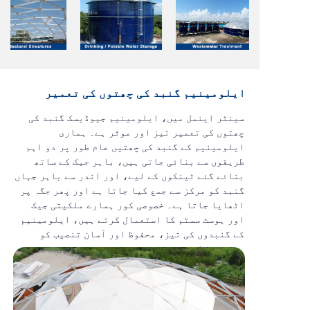
ایلومینیم گنبد کی چھتوں کی تعمیر
سینٹر اینمل میں، ایلومینیم جیوڈیسک گنبد کی
چھتوں کی تعمیر تیز اور موثر ہے۔
ہماری
ایلومینیم کے گنبد کی چھتیں
عام طور پر دو اہم
طریقوں سے بنائی جاتی ہیں، باہر جیک کے ساتھ
01
02
03
بنائے گئے ٹینکوں کے لیے،
اور اندر سے باہر جہاں
04
گنبد کو مرکز سے جمع کیا جاتا ہے اور پھر جگہ پر
اٹھایا جاتا ہے۔
خصوصی کور ہمارے ملکیتی جیک
اور ہوسٹ سسٹم کا استعمال کرتے ہیں،
ایلومینیم
کے گنبدوں کی
تیز، محفوظ اور آسان تنصیب کو
یقینی بناتے ہیں
۔