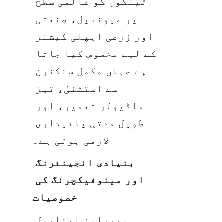
ٹینکوں کو عالمی سطح 
پر میونسپل، صنعتی 
اور زرعی ایپلی کیشنز 
کے لیے مخصوص کیا جاتا 
ہے جہاں مکمل سنکنرن 
سے استثنیٰ، تیز 
ماڈیولر تعمیر، اور 
طویل مدتی پائیداری 
لازمی ہوتی ہے۔
بنیادی انجینئرنگ 
اور مینوفیکچرنگ کی 
خصوصیات
پورسلین اینامیل 