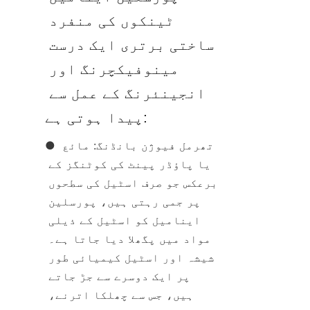
ٹینکوں کی منفرد 
ساختی برتری ایک درست 
مینوفیکچرنگ اور 
انجینئرنگ کے عمل سے 
پیدا ہوتی ہے:
● تھرمل فیوژن بانڈنگ: مائع 
یا پاؤڈر پینٹ کی کوٹنگز کے 
برعکس جو صرف اسٹیل کی سطحوں 
پر جمی رہتی ہیں، پورسلین 
اینامیل کو اسٹیل کے ذیلی 
مواد میں پگھلا دیا جاتا ہے۔ 
شیشہ اور اسٹیل کیمیائی طور 
پر ایک دوسرے سے جڑ جاتے 
ہیں، جس سے چھلکا اترنے، 