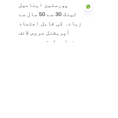
پورسلین اینامیل 
ٹینک 30 سے 50 سال سے 
زیادہ کی قابل اعتماد 
آپریشنل سروس لائف 
UR
فراہم کرتے ہیں، جو 
روایتی پینٹ شدہ 
کاربن اسٹیل اور 
پلاسٹک کے متبادلات سے 
نمایاں طور پر بہتر 
کارکردگی دکھاتے 
ہیں۔