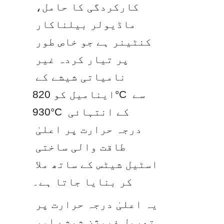
کارکردگی کا حامل، 
ماڈیولر بیلناکار 
کنٹینر ہے جو خاص طور 
پر تیار کردہ غیر 
نامیاتی شیشے کے 
اینامیل کو 820°C سے 
930°C کے انتہائی 
درجہ حرارت پر اعلیٰ 
طاقت والی ساختی 
اسٹیل شیٹس کے ساتھ ملا 
کر بنایا جاتا ہے۔
یہ اعلیٰ درجہ حرارت پر 
تھرمل فیوژن شیشے اور 