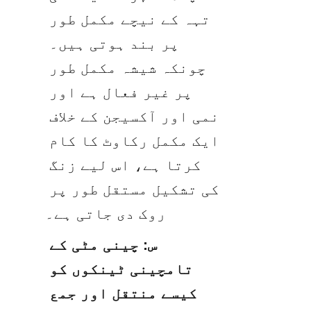
تہہ کے نیچے مکمل طور 
پر بند ہوتی ہیں۔ 
چونکہ شیشہ مکمل طور 
پر غیر فعال ہے اور 
نمی اور آکسیجن کے خلاف 
ایک مکمل رکاوٹ کا کام 
کرتا ہے، اس لیے زنگ 
کی تشکیل مستقل طور پر 
روک دی جاتی ہے۔
س: چینی مٹی کے 
تامچینی ٹینکوں کو 
کیسے منتقل اور جمع 