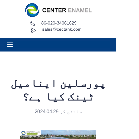
86-020-34061629
گھر
sales@cectank.com
کے بارے میں
مصنوعات
درخواستیں
پورسلین اینامیل
پروجیکٹ کیس
ٹینک کیا ہے؟
اقتباس کی درخواست کریں۔
سائنچ کی 2024.04.29
خبریں
رابطہ کریں۔