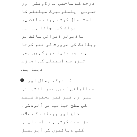
درجے کے ساختی ہارڈویئر اور 
خصوصی ایلسٹومیرک سیلنٹس کا 
استعمال کرتے ہوئے سائٹ پر 
بولٹ کیا جاتا ہے۔ یہ 
ماڈیولر ڈیزائن سائٹ پر 
ویلڈنگ کی ضرورت کو ختم کرتا 
ہے اور دنیا میں کہیں بھی 
تیزی سے اسمبلی کی اجازت 
دیتا ہے۔
● کم دیکھ بھال اور 
جمالیاتی لمبی عمر: انتہائی 
ہموار، غیر غیر محفوظ شیشے 
کی سطح حیاتیاتی آلودگی، 
داغ اور پیمانے کے خلاف 
مزاحمت کرتی ہے۔ اسے اپنی 
کئی دہائیوں کی آپریشنل 