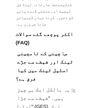
کنٹینمنٹ:  جارحانہ لینڈ فل 
لیچیٹ اور صنعتی گندے پانی 
کو ذخیرہ کرنا جہاں کیمیائی 
جڑتا ضروری ہے۔
اکثر پوچھے گئے سوالات 
(FAQ)
س: چینی کے تامچینی 
ٹینک اور شیشے سے جڑے 
اسٹیل ٹینک میں کیا 
فرق ہے؟
ج: یہ بالکل ایک ہی چیز 
ہیں۔ "شیشے سے جڑا 
اسٹیل" (GFS) ایک 