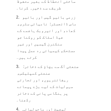
ساختی انحطاط کے بغیر محفوظ 
طریقے سے ذخیرہ کرنا۔
2.  زرعی بائیو گیس اور بائیو 
ماس ڈائجسٹر:  نامیاتی سلری، 
کھاد، اور انیروبک ہاضمے کے 
فیڈ اسٹاک کو روکنا جو 
سنکنرن گیسیں اور غیر 
مستحکم کیمیائی رد عمل پیدا 
کرتے ہیں۔
3.  صنعتی آگ سے بچاؤ کے ذخائر:  
صنعتی کمپلیکس، 
ریفائنریوں، اور تجارتی 
سہولیات کے لیے بڑے پیمانے 
پر ہنگامی پانی کے ذخائر 
رکھنا۔
4.  لیچیٹ اور ماحولیاتی 