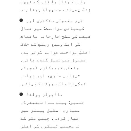
بلبلے بننے یا فلم کے نیچے 
زنگ پھیلنے سے بچاؤ ہوتا ہے۔
● غیر معمولی سنکنرن اور 
کیمیائی مزاحمت: غیر فعال 
شیشے کی سطح جارحانہ مائعات 
کی ایک وسیع رینج کے خلاف 
اعلیٰ مزاحمت فراہم کرتی ہے، 
بشمول میونسپل گندے پانی، 
صنعتی کیمیکلز، لیچیٹ، 
تیزابی سلری، اور زیادہ 
نمکیات والے پینے کے پانی۔
● ماڈیولر بولٹڈ 
تعمیر: پہلے سے انجنیئرڈ، 
معیاری اسٹیل پینلز میں 
تیار کردہ، چینی مٹی کے 
تامچینی ٹینکوں کو اعلیٰ 