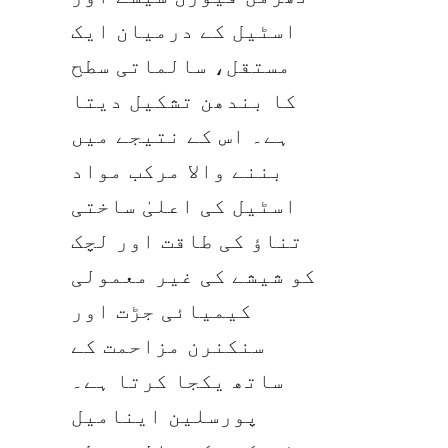
اسٹیل کے درمیان ایک 
مستقل، سالماتی سطح 
کا بندھن تشکیل دیتا 
ہے۔ اس کے نتیجے میں 
بننے والا مرکب مواد 
اسٹیل کی اعلیٰ ساختی 
تناؤ کی طاقت اور لچک 
کو شیشے کی غیر معمولی 
کیمیائی جڑت اور 
سنکنرن مزاحمت کے 
ساتھ یکجا کرتا ہے۔ 
پورسلین اینامیل 