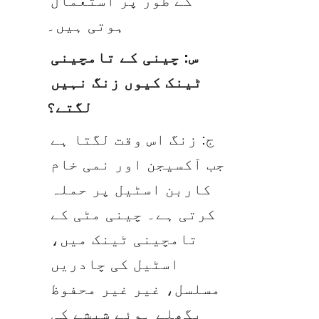
کے طور پر استعمال 
ہوتی ہیں۔
س: چینی کے تامچینی 
ٹینک کیوں زنگ نہیں 
لگتے؟
ج: زنگ اس وقت لگتا ہے 
جب آکسیجن اور نمی خام 
کاربن اسٹیل پر حملہ 
کرتی ہے۔ چینی مٹی کے 
تامچینی ٹینک میں، 
اسٹیل کی چادریں 
مسلسل، غیر غیر محفوظ 
پگھلے ہوئے شیشے کی 