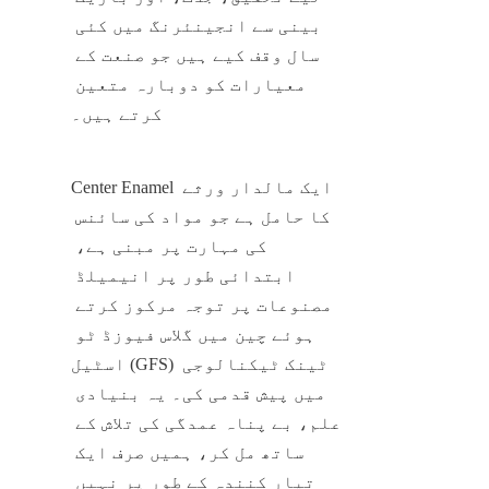
بینی سے انجینئرنگ میں کئی 
سال وقف کیے ہیں جو صنعت کے 
معیارات کو دوبارہ متعین 
کرتے ہیں۔
Center Enamel ایک مالدار ورثے 
کا حامل ہے جو مواد کی سائنس 
کی مہارت پر مبنی ہے، 
ابتدائی طور پر انیمیلڈ 
مصنوعات پر توجہ مرکوز کرتے 
ہوئے چین میں گلاس فیوزڈ ٹو 
اسٹیل (GFS) ٹینک ٹیکنالوجی 
میں پیش قدمی کی۔ یہ بنیادی 
علم، بے پناہ عمدگی کی تلاش کے 
ساتھ مل کر، ہمیں صرف ایک 
تیار کنندہ کے طور پر نہیں 