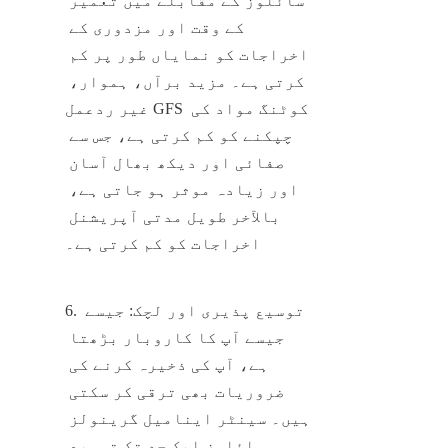
سائلوز کے مقابلے میں تعمیر 
کے وقت اور مزدوری کے 
اخراجات کو نمایاں طور پر کم 
کرتی ہے۔ مزید برآں، ہموار، 
غیر ردعمل GFS کوٹنگ مواد کی 
چپکنے کو کم کرتی ہے، جس سے 
صفائی اور دیکھ بھال آسان 
اور زیادہ موثر ہو جاتی ہے، 
بالآخر طویل مدتی آپریشنل 
اخراجات کو کم کرتی ہے۔
6. توسیع پذیری اور لچک: جیسے 
جیسے آپ کا کاروبار بڑھتا 
ہے، آپ کی ذخیرہ کرنے کی 
ضروریات بھی ترقی کر سکتی 
ہیں۔ سینٹر اینامیل گرینولز 
سائلوز ایک حد تک توسیع 