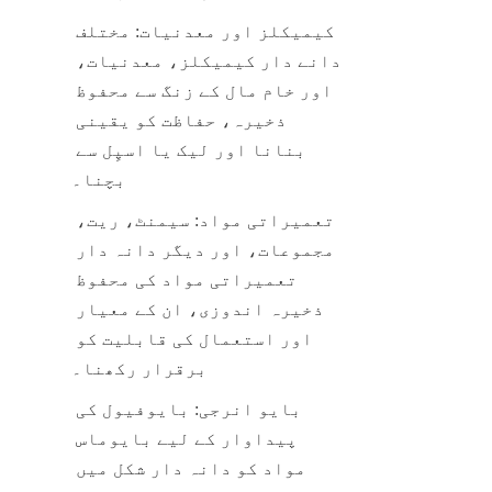
کیمیکلز اور معدنیات: مختلف 
دانے دار کیمیکلز، معدنیات، 
اور خام مال کے زنگ سے محفوظ 
ذخیرہ، حفاظت کو یقینی 
بنانا اور لیک یا اسپِل سے 
بچنا۔
تعمیراتی مواد: سیمنٹ، ریت، 
مجموعات، اور دیگر دانہ دار 
تعمیراتی مواد کی محفوظ 
ذخیرہ اندوزی، ان کے معیار 
اور استعمال کی قابلیت کو 
برقرار رکھنا۔
بایو انرجی: بایوفیول کی 
پیداوار کے لیے بایوماس 
مواد کو دانہ دار شکل میں 