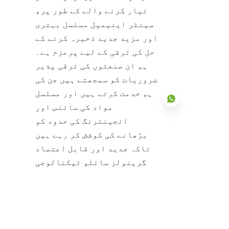
تیار کرنے والے کے طور پر، 
سینٹر اینیمیل مسلسل بہتری 
اور مزید جدید ذخیرہ کرنے کے 
حل کی ترقی کے لیے پرعزم ہے۔ 
ہم ان صنعتوں کی ترقی پذیر 
ضروریات کو سمجھتے ہیں جن کی 
ہم خدمت کرتے ہیں اور مسلسل 
مواد کی سائنس اور 
انجینئرنگ کی حدود کو 
بڑھانے کی کوشش کر رہے ہیں 
تاکہ جدید اور قابل اعتماد 
UR
گرینولز سائلو ٹیکنالوجی 
فراہم کی جا سکے۔
ماہرین کے ساتھ شراکت کریں 
جو گرینولز کی ذخیرہ اندوزی 