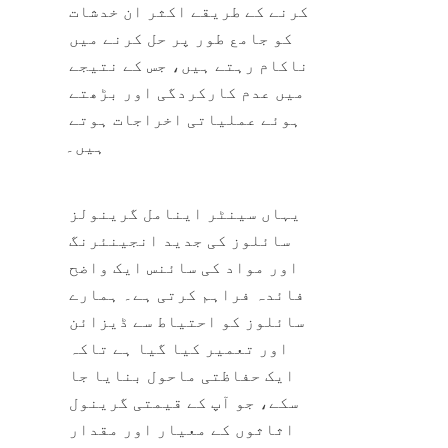
کرنے کے طریقے اکثر ان خدشات 
کو جامع طور پر حل کرنے میں 
ناکام رہتے ہیں، جس کے نتیجے 
میں عدم کارکردگی اور بڑھتے 
ہوئے عملیاتی اخراجات ہوتے 
ہیں۔
یہاں سینٹر اینامل گرینولز 
سائلوز کی جدید انجینئرنگ 
اور مواد کی سائنس ایک واضح 
فائدہ فراہم کرتی ہے۔ ہمارے 
سائلوز کو احتیاط سے ڈیزائن 
اور تعمیر کیا گیا ہے تاکہ 
ایک حفاظتی ماحول بنایا جا 
سکے، جو آپ کے قیمتی گرینول 
اثاثوں کے معیار اور مقدار 