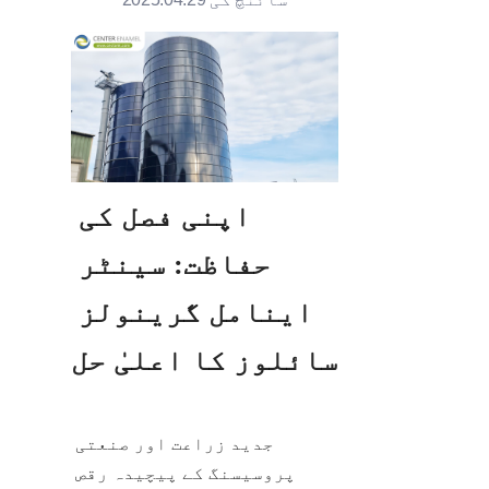
اپنی فصل کی 
حفاظت: سینٹر 
اینامل گرینولز 
سائلوز کا اعلیٰ حل
جدید زراعت اور صنعتی 
پروسیسنگ کے پیچیدہ رقص 