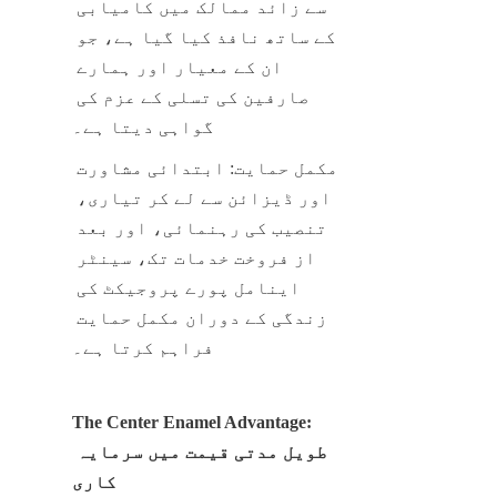
سے زائد ممالک میں کامیابی 
کے ساتھ نافذ کیا گیا ہے، جو 
ان کے معیار اور ہمارے 
صارفین کی تسلی کے عزم کی 
گواہی دیتا ہے۔
مکمل حمایت: ابتدائی مشاورت 
اور ڈیزائن سے لے کر تیاری، 
تنصیب کی رہنمائی، اور بعد 
از فروخت خدمات تک، سینٹر 
اینامل پورے پروجیکٹ کی 
زندگی کے دوران مکمل حمایت 
فراہم کرتا ہے۔
The Center Enamel Advantage: 
طویل مدتی قیمت میں سرمایہ 
کاری