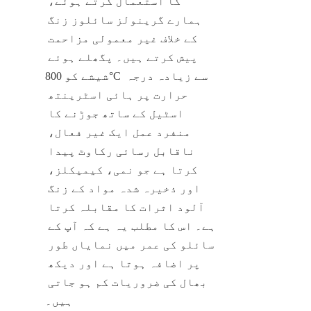
کا استعمال کرتے ہوئے، 
ہمارے گرینولز سائلوز زنگ 
کے خلاف غیر معمولی مزاحمت 
پیش کرتے ہیں۔ پگھلے ہوئے 
شیشے کو 800°C سے زیادہ درجہ 
حرارت پر ہائی اسٹرینتھ 
اسٹیل کے ساتھ جوڑنے کا 
منفرد عمل ایک غیر فعال، 
ناقابل رسائی رکاوٹ پیدا 
کرتا ہے جو نمی، کیمیکلز، 
اور ذخیرہ شدہ مواد کے زنگ 
آلود اثرات کا مقابلہ کرتا 
ہے۔ اس کا مطلب یہ ہے کہ آپ کے 
سائلو کی عمر میں نمایاں طور 
پر اضافہ ہوتا ہے اور دیکھ 
بھال کی ضروریات کم ہو جاتی 
ہیں۔