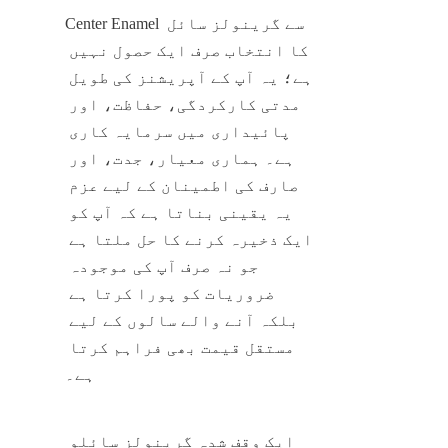
Center Enamel سے گرینولز سائل 
کا انتخاب صرف ایک حصول نہیں 
ہے؛ یہ آپ کے آپریشنز کی طویل 
مدتی کارکردگی، حفاظت، اور 
پائیداری میں سرمایہ کاری 
ہے۔ ہماری معیار، جدت، اور 
صارف کی اطمینان کے لیے عزم 
یہ یقینی بناتا ہے کہ آپ کو 
ایک ذخیرہ کرنے کا حل ملتا ہے 
جو نہ صرف آپ کی موجودہ 
ضروریات کو پورا کرتا ہے 
بلکہ آنے والے سالوں کے لیے 
مستقل قیمت بھی فراہم کرتا 
ہے۔
ایک وقف شدہ گرینولز سائلو 