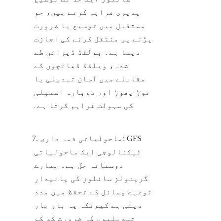
پذیری فراہم کرتے ہیں، جو 
مستقبل میں توسیع یا ضرورت 
پڑنے پر منتقل کرنے کی اجازت 
دیتا ہے۔ بولٹڈ ڈیزائن طے 
شدہ، ویلڈڈ ڈھانچوں کے 
مقابلے میں آسان تبدیلی یا 
توڑ پھوڑ اور دوبارہ اسمبلی 
کی سہولت فراہم کرتا ہے۔
7. ماحولیاتی ذمہ داری: GFS 
ٹیکنالوجی ایک ماحولیاتی 
دوستانہ حل ہے۔ ہمارے 
گرینولز سائلوز کی پائیدار 
نوعیت وسائل کے تحفظ میں مدد 
دیتی ہے کیونکہ یہ بار بار 
تبدیلیوں کی ضرورت کو کم 