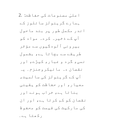
2. اعلیٰ مصنوعات کی حفاظت: 
ہمارے گرینولز سائلوز کے 
اندر مکمل طور پر بند ماحول 
آپ کے ذخیرہ کردہ مواد کو 
بیرونی آلودگیوں سے مؤثر 
طریقے سے بچاتا ہے، بشمول 
نمی، گرد و غبار، کیڑے، اور 
نقصان دہ مائیکروجنزم۔ یہ 
آپ کے گرینولز کی سالمیت، 
معیار، اور حفاظت کو یقینی 
بناتا ہے، خراب ہونے اور 
نقصان کو کم کرتا ہے، اور ان 
کی مارکیٹ کی قیمت کو محفوظ 
رکھتا ہے۔