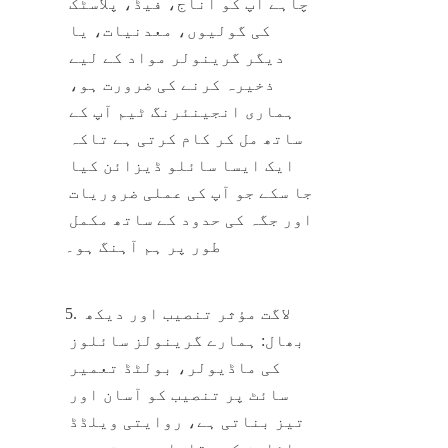
چاہے آپ کو اناج، فیڈ، پلاسٹک 
کی گولیوں، معدنیات، یا 
دیگر گرینولر مواد کے لیے 
ذخیرہ کرنے کی ضرورت ہو، 
ہماری انجینئرنگ ٹیم آپ کے 
ساتھ مل کر کام کرتی ہے تاکہ 
ایک ایسا سائلو ڈیزائن کیا 
جا سکے جو آپ کی عملی ضروریات 
اور جگہ کی حدود کے ساتھ مکمل 
طور پر ہم آہنگ ہو۔
5. لاگت مؤثر تنصیب اور دیکھ 
بھال: ہمارے گرینولز سائلوز 
کی ماڈیولر، بولٹڈ تعمیر 
سائٹ پر تنصیب کو آسان اور 
تیز بناتی ہے، روایتی ویلڈڈ 