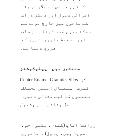
کرتی ہے۔ اس کے علاوہ، بند 
ڈیزائن دھول اور دیگر ذرات 
کے ماحول میں خارج ہونے سے 
روکنے میں مدد کرتا ہے، صاف 
اور محفوظ کارروائیوں کو 
فروغ دیتا ہے۔
صنعتوں میں ایپلیکیشنز
Center Enamel Granules Silos کی 
کثرت استعمال انہیں مختلف 
صنعتوں کے لیے مثالی ذخیرہ 
حل بناتی ہے، بشمول:
زراعت: اناج (گندم، مکئی، جو، 
سویا بین، چاول) ، جانوری 