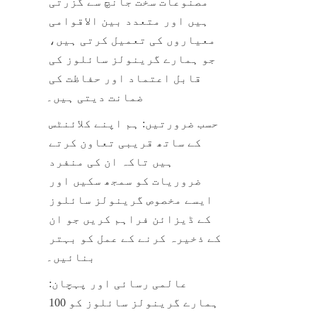
مصنوعات سخت جانچ سے گزرتی 
ہیں اور متعدد بین الاقوامی 
معیاروں کی تعمیل کرتی ہیں، 
جو ہمارے گرینولز سائلوز کی 
قابل اعتماد اور حفاظت کی 
ضمانت دیتی ہیں۔
حسب ضرورتیں: ہم اپنے کلائنٹس 
کے ساتھ قریبی تعاون کرتے 
ہیں تاکہ ان کی منفرد 
ضروریات کو سمجھ سکیں اور 
ایسے مخصوص گرینولز سائلوز 
کے ڈیزائن فراہم کریں جو ان 
کے ذخیرہ کرنے کے عمل کو بہتر 
بنائیں۔
عالمی رسائی اور پہچان: 
ہمارے گرینولز سائلوز کو 100 