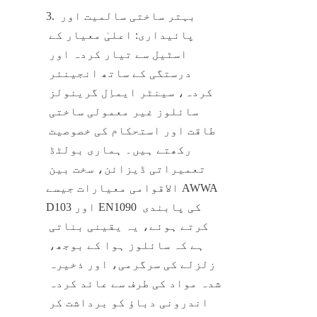
3. بہتر ساختی سالمیت اور 
پائیداری: اعلیٰ معیار کے 
اسٹیل سے تیار کردہ اور 
درستگی کے ساتھ انجینئر 
کردہ، سینٹر ایماِل گرینولز 
سائلوز غیر معمولی ساختی 
طاقت اور استحکام کی خصوصیت 
رکھتے ہیں۔ ہماری بولٹڈ 
تعمیراتی ڈیزائن، سخت بین 
الاقوامی معیارات جیسے AWWA 
D103 اور EN1090 کی پابندی 
کرتے ہوئے، یہ یقینی بناتی 
ہے کہ سائلوز ہوا کے بوجھ، 
زلزلے کی سرگرمی، اور ذخیرہ 
شدہ مواد کی طرف سے عائد کردہ 
اندرونی دباؤ کو برداشت کر 