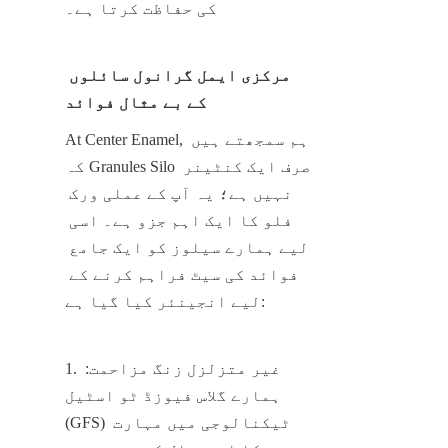
کی حفاظت کرتا ہے۔
مرکزی ایمل گرانول سائلوں 
کے بے مثال فوائد
At Center Enamel, ہم سمجھتے ہیں 
کہ Granules Silo صرف ایک کنٹینر 
نہیں ہے؛ یہ آپ کے عملی ورک 
فلو کا ایک اہم جزو ہے۔ اسی 
لیے ہمارے سیلوز کو ایک جامع 
فوائد کی سیٹ فراہم کرنے کے 
لیے انجینئر کیا گیا ہے:
1. غیر متزلزل زنگ مزاحمت: 
ہمارے گلاس فیوزڈ ٹو اسٹیل 
(GFS) ٹیکنالوجی میں مہارت 