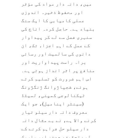
میں، دانہ دار مواد کی مؤثر 
اور محفوظ ذخیرہ اندوزی 
عملی کامیابی کا ایک سنگ 
بنیاد ہے۔ حاصل کردہ اناج کی 
سنہری فصل سے لے کر پیداوار 
کے عمل کے اہم اجزاء تک، ان 
دانوں کی سالمیت اور رسائی 
براہ راست پیداواریت اور 
منافع پر اثر انداز ہوتی ہے۔ 
اس اہم ضرورت کو تسلیم کرتے 
ہوئے، شجیاژوانگ ژنگژونگ 
ٹیکنالوجی کمپنی، لمیٹڈ 
(سینٹر اینامیل)، جو ایک 
معروف دانہ دار سیلو تیار 
کرنے والا ہے، نے بے مثال دانہ 
دار سیلو حل فراہم کرنے کے 
لیے تحقیق، جدت، اور باریک 