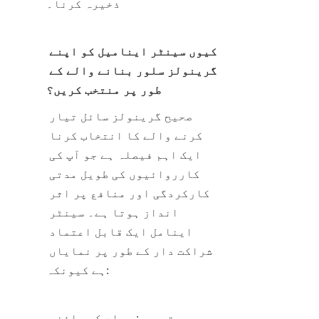
ذخیرہ کرنا۔
کیوں سینٹر اینامیل کو اپنے 
گرینولز سلور بنانے والے کے 
طور پر منتخب کریں؟
صحیح گرینولز سائل تیار 
کرنے والے کا انتخاب کرنا 
ایک اہم فیصلہ ہے جو آپ کی 
کارروائیوں کی طویل مدتی 
کارکردگی اور منافع پر اثر 
انداز ہوتا ہے۔ سینٹر 
اینامل ایک قابل اعتماد 
شراکت دار کے طور پر نمایاں 
ہے کیونکہ:
وسیع تجربہ: مواد کی سائنس 