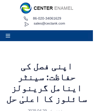
86-020-34061629
گھر
sales@cectank.com
کے بارے میں
مصنوعات
درخواستیں
اپنی فصل کی
پروجیکٹ کیس
حفاظت: سینٹر
اقتباس کی درخواست کریں۔
اینامل گرینولز
سائلوز کا اعلیٰ حل
خبریں
رابطہ کریں۔
سائنچ کی 2025.04.29