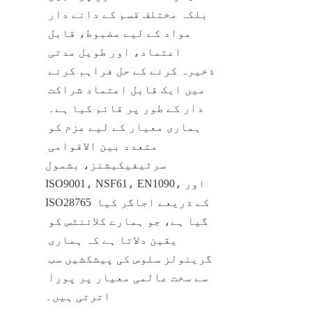
بلکہ مختلف قسم کے دانے دار 
مواد کے لیے مضبوط، قابل 
اعتماد، اور طویل مدتی 
ذخیرہ کرنے کے حل فراہم کرنے 
میں ایک قابل اعتماد شراکت 
دار کے طور پر قائم کیا ہے۔ 
ہماری معیار کے لیے عزم کو 
متعدد بین الاقوامی 
سرٹیفیکیشنز، بشمول 
ISO9001، NSF61، EN1090، اور 
ISO28765 کے ذریعے اجاگر کیا 
گیا ہے، جو ہمارے کلائنٹس کو 
یقین دلاتا ہے کہ ہماری 
گرینولز سلوس کی پیشکشیں سب 
سے سخت عالمی معیار پر پورا 
اترتی ہیں۔