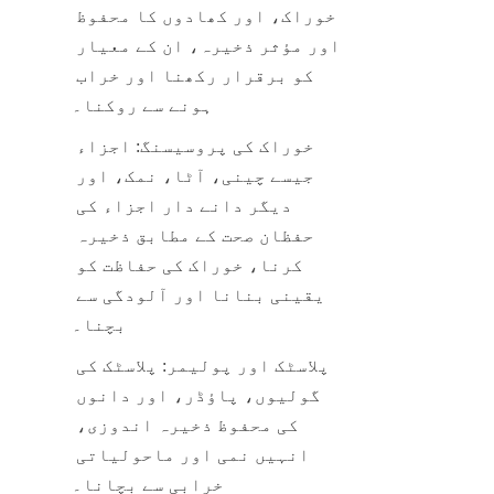
خوراک، اور کھادوں کا محفوظ 
اور مؤثر ذخیرہ، ان کے معیار 
کو برقرار رکھنا اور خراب 
ہونے سے روکنا۔
خوراک کی پروسیسنگ: اجزاء 
جیسے چینی، آٹا، نمک، اور 
دیگر دانے دار اجزاء کی 
حفظان صحت کے مطابق ذخیرہ 
کرنا، خوراک کی حفاظت کو 
یقینی بنانا اور آلودگی سے 
بچنا۔
پلاسٹک اور پولیمر: پلاسٹک کی 
گولیوں، پاؤڈر، اور دانوں 
کی محفوظ ذخیرہ اندوزی، 
انہیں نمی اور ماحولیاتی 
خرابی سے بچانا۔