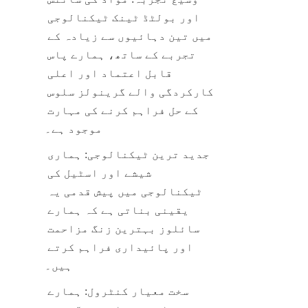
اور بولٹڈ ٹینک ٹیکنالوجی 
میں تین دہائیوں سے زیادہ کے 
تجربے کے ساتھ، ہمارے پاس 
قابل اعتماد اور اعلی 
کارکردگی والے گرینولز سلوس 
کے حل فراہم کرنے کی مہارت 
موجود ہے۔
جدید ترین ٹیکنالوجی: ہماری 
شیشے اور اسٹیل کی 
ٹیکنالوجی میں پیش قدمی یہ 
یقینی بناتی ہے کہ ہمارے 
سائلوز بہترین زنگ مزاحمت 
اور پائیداری فراہم کرتے 
ہیں۔
سخت معیار کنٹرول: ہمارے 