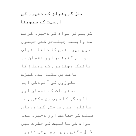
اعلیٰ گرینولز کے ذخیرہ کی 
اہمیت کو سمجھنا
گرینولر مواد کو ذخیرہ کرنے 
سے وابستہ چیلنجز کئی جہتوں 
میں ہیں۔ نمی کا داخلہ خراب 
ہونے، گٹھنے، اور نقصان دہ 
مائیکروجنزموں کے پھیلاؤ کا 
باعث بن سکتا ہے۔ کیڑے 
مکوڑوں کی آلودگی اہم 
مصنوعات کے نقصان اور 
آلودگی کا سبب بن سکتی ہے۔ 
سائلوز میں ساختی کمزوریاں 
عملے کی حفاظت اور ذخیرہ شدہ 
مواد کی سالمیت کو خطرے میں 
ڈال سکتی ہیں۔ روایتی ذخیرہ 