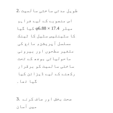
2. طویل مدتی ساختی سالمیت
اس منصوبے کے لیے فراہم 
کیا گیا φ6.88 × 17.4 میٹر 
کا سٹینلیس سٹیل کا ٹینک 
مسلسل آپریشن، مائع کی 
متغیر سطحوں اور بیرونی 
ماحولیاتی بوجھ کے تحت 
ساختی سالمیت کو برقرار 
رکھنے کے لیے ڈیزائن کیا 
گیا تھا۔
3. صحت بخش اور صاف کرنے 
میں آسان