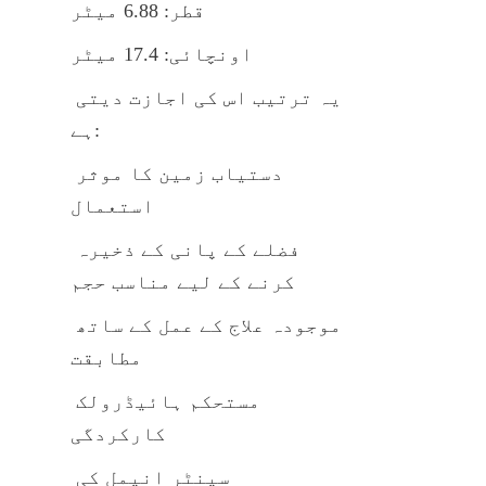
قطر: 6.88 میٹر
اونچائی: 17.4 میٹر
یہ ترتیب اس کی اجازت دیتی 
ہے:
دستیاب زمین کا موثر 
استعمال
فضلے کے پانی کے ذخیرہ 
کرنے کے لیے مناسب حجم
موجودہ علاج کے عمل کے ساتھ 
مطابقت
مستحکم ہائیڈرولک 
کارکردگی
سینٹر انیمل کی 