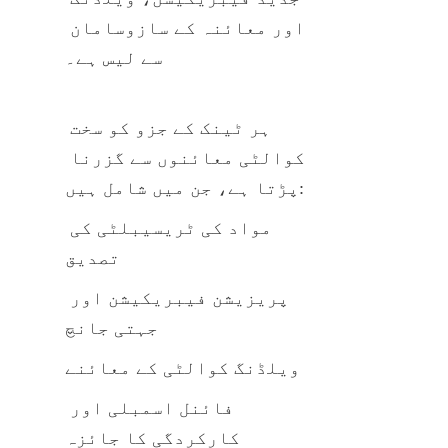
اور معائنہ کے سازوسامان 
سے لیس ہے۔
ہر ٹینک کے جزو کو سخت 
کوالٹی معائنوں سے گزرنا 
پڑتا ہے، جن میں شامل ہیں:
مواد کی ٹریسیبلٹی کی 
تصدیق
پریزیشن فیبریکیشن اور 
جہتی جانچ
ویلڈنگ کوالٹی کے معائنے
فائنل اسمبلی اور 
کارکردگی کا جائزہ