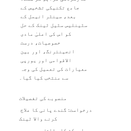
جامع تکنیکی تشخیص کے 
بعد، سینٹر انیمل کے 
سٹینلیس سٹیل ٹینک کے حل 
کو اس کی اعلیٰ مادی 
خصوصیات، درست 
انجینئرنگ، اور بین 
الاقوامی اور یورپی 
معیارات کی تعمیل کی وجہ 
سے منتخب کیا گیا۔
منصوبے کی تفصیلات
درخواست: گندے پانی کا علاج 
کرنے والا ٹینک
پراجیکٹ کا مقام: جمہوریہ 