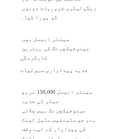
ریگولیٹری ضروریات دونوں 
کو پورا کیا۔
سینٹر انیمل میں 
مینوفیکچرنگ کی بہترین 
کارکردگی
جدید پیداواری سہولیات
سینٹر انیمل 150,000 مربع 
میٹر کی جدید 
مینوفیکچرنگ بیس چلاتی 
ہے، جو سٹینلیس سٹیل ٹینک 
کی پیداوار کے لیے وقف 
جدید فیبریکیشن، ویلڈنگ 