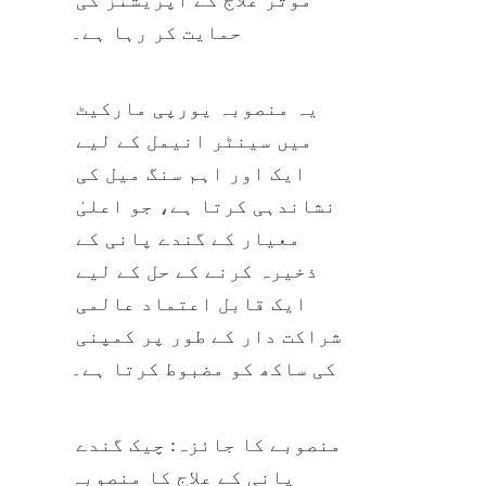
حمایت کر رہا ہے۔
یہ منصوبہ یورپی مارکیٹ 
میں سینٹر انیمل کے لیے 
ایک اور اہم سنگ میل کی 
نشاندہی کرتا ہے، جو اعلیٰ 
معیار کے گندے پانی کے 
ذخیرہ کرنے کے حل کے لیے 
ایک قابل اعتماد عالمی 
شراکت دار کے طور پر کمپنی 
کی ساکھ کو مضبوط کرتا ہے۔
منصوبے کا جائزہ: چیک گندے 
پانی کے علاج کا منصوبہ