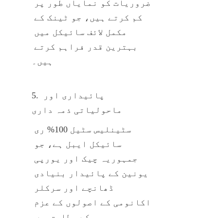
ضروریات کو نمایاں طور پر 
کم کرتے ہیں، جو ٹینک کے 
مکمل لائف سائیکل میں 
بہترین قدر فراہم کرتے 
ہیں۔
5. پائیداری اور 
ماحولیاتی ذمہ داری
سٹینلیس سٹیل 100% ری 
سائیکل ایبل ہے، جو 
جمہوریہ چیک اور یورپی 
یونین کے پائیدار بنیادی 
ڈھانچے اور سرکلر 
اکانومی کے اصولوں کے عزم 
کے مطابق ہے۔