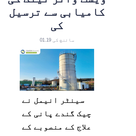
کامیابی سے ترسیل
کی
سائنچ کی 01.19
سینٹر انیمل نے 
چیک گندے پانی کے 
علاج کے منصوبے کے 