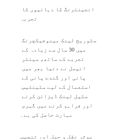
انجینئرنگ کا دہائیوں کا 
تجربہ
سٹوریج ٹینک مینوفیکچرنگ 
میں 30 سال سے زیادہ کے 
تجربے کے ساتھ، سینٹر 
انیمل نے دنیا بھر میں 
پانی اور گندے پانی کے 
استعمال کے لیے سٹینلیس 
سٹیل ٹینک ڈیزائن کرنے 
اور فراہم کرنے میں گہری 
مہارت حاصل کی ہے۔
موثر نقل و حمل اور تنصیب