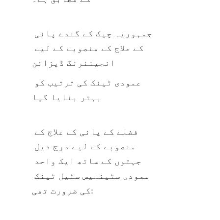
جمہوریہ چیک کے گندے پانی 
کے علاج کے منصوبے کے لیے 
انجینئرنگ ڈیزائن
عمودی ٹینک کی ترتیب کو 
بہتر بنایا گیا
فضلے کے پانی کے علاج کے 
منصوبے کے لیے درج ذیل 
جہتوں کے ساتھ ایک واحد 
عمودی سٹینلیس سٹیل ٹینک 
کی ضرورت تھی: