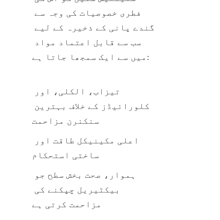
فطری خصوصیات کی وجہ سے 
گندے پانی کے ذخیرہ کے لیے 
سب سے قابل اعتماد مواد 
میں سے ایک سمجھا جاتا ہے:
تیزاب، الکلی، اور 
کلورائیڈز کے خلاف بہترین 
سنکنرن مزاحمت
اعلی مکینیکل طاقت اور 
ساختی استحکام
ہموار، صحت بخش سطح جو 
بیکٹیریل چپکنے کی 
مزاحمت کرتی ہے