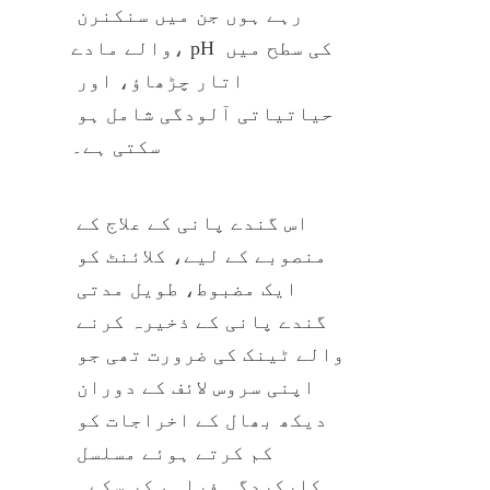
رہے ہوں جن میں سنکنرن 
والے مادے، pH کی سطح میں 
اتار چڑھاؤ، اور 
حیاتیاتی آلودگی شامل ہو 
سکتی ہے۔
اس گندے پانی کے علاج کے 
منصوبے کے لیے، کلائنٹ کو 
ایک مضبوط، طویل مدتی 
گندے پانی کے ذخیرہ کرنے 
والے ٹینک کی ضرورت تھی جو 
اپنی سروس لائف کے دوران 
دیکھ بھال کے اخراجات کو 
کم کرتے ہوئے مسلسل 
کارکردگی فراہم کر سکے۔ 