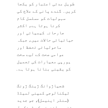
طویل مدتی اعتبار کو یکجا 
کریں۔ گندے پانی کے علاج کی 
سہولیات کو مسلسل کام 
کرنا ہوتا ہے، اکثر 
جارحانہ کیمیائی اور 
حیاتیاتی حالات میں، جبکہ 
ماحولیاتی تحفظ اور 
عوامی صحت کے لیے سخت 
یورپی معیارات کی تعمیل 
کو یقینی بنانا ہوتا ہے۔
شجیاژوانگ ژینگ ژونگ 
ٹیکنالوجی کمپنی لمیٹڈ 
(سنٹر اینیمل)، جو جدید 
ذخیرہ اندوزی کے ٹینک حل 