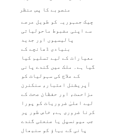
منصوبے کا پس منظر
چیک جمہوریہ کو طویل عرصے 
سے اپنی مضبوط ماحولیاتی 
پالیسیوں اور جدید 
بنیادی ڈھانچے کے 
معیارات کے لیے تسلیم کیا 
گیا ہے۔ ملک میں گندے پانی 
کے علاج کی سہولیات کو 
آپریشنل اعتبار، سنکنرن 
مزاحمت، اور حفظان صحت کے 
لیے اعلیٰ ضروریات کو پورا 
کرنا ضروری ہے، خاص طور پر 
جب میونسپل یا صنعتی گندے 
پانی کے بہاؤ کو سنبھال 