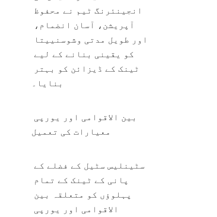
انجینئرنگ ٹیم نے محفوظ 
آپریشن، آسان انضمام، 
اور طویل مدتی وشوسنییتا 
کو یقینی بنانے کے لیے 
ٹینک کے ڈیزائن کو بہتر 
بنایا۔
بین الاقوامی اور یورپی 
معیارات کی تعمیل
سٹینلیس سٹیل کے فضلے کے 
پانی کے ٹینک کے تمام 
پہلوؤں کو متعلقہ بین 
الاقوامی اور یورپی 