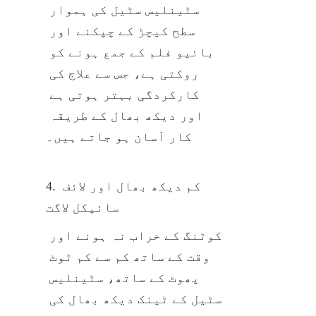
سٹینلیس سٹیل کی ہموار 
سطح کیچڑ کے چپکنے اور 
بائیو فلم کے جمع ہونے کو 
روکتی ہے، جس سے علاج کی 
کارکردگی بہتر ہوتی ہے 
اور دیکھ بھال کے طریقہ 
کار آسان ہو جاتے ہیں۔
4. کم دیکھ بھال اور لائف 
سائیکل لاگت
کوٹنگ کے خراب نہ ہونے اور 
وقت کے ساتھ کم سے کم ٹوٹ 
پھوٹ کے ساتھ، سٹینلیس 
سٹیل کے ٹینک دیکھ بھال کی 