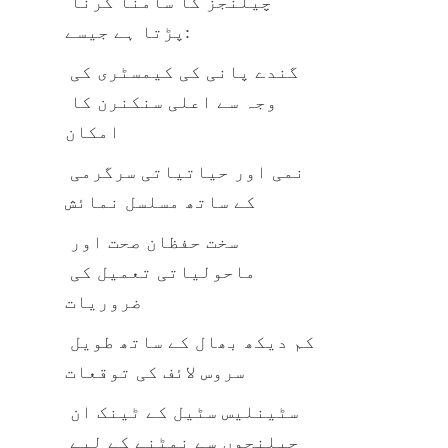
چیلنجز کا سامنا کرنا 
پڑتا ہے جیسے:
گندے پانی کی کیمسٹری کی 
وجہ سے اعلی سنکنرن کا 
امکان
نمی اور حیاتیاتی سرگرمی 
کے ساتھ مسلسل نمائش
سخت حفظان صحت اور 
ماحولیاتی تعمیل کی 
ضروریات
کم دیکھ بھال کے ساتھ طویل 
سروس لائف کی توقعات
سٹینلیس سٹیل کے ٹینک ان 
چیلنجوں سے نمٹنے کے لیے 