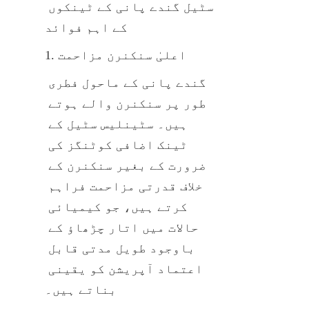
سٹیل گندے پانی کے ٹینکوں 
کے اہم فوائد
1. اعلیٰ سنکنرن مزاحمت
گندے پانی کے ماحول فطری 
طور پر سنکنرن والے ہوتے 
ہیں۔ سٹینلیس سٹیل کے 
ٹینک اضافی کوٹنگز کی 
ضرورت کے بغیر سنکنرن کے 
خلاف قدرتی مزاحمت فراہم 
کرتے ہیں، جو کیمیائی 
حالات میں اتار چڑھاؤ کے 
باوجود طویل مدتی قابل 
اعتماد آپریشن کو یقینی 
بناتے ہیں۔