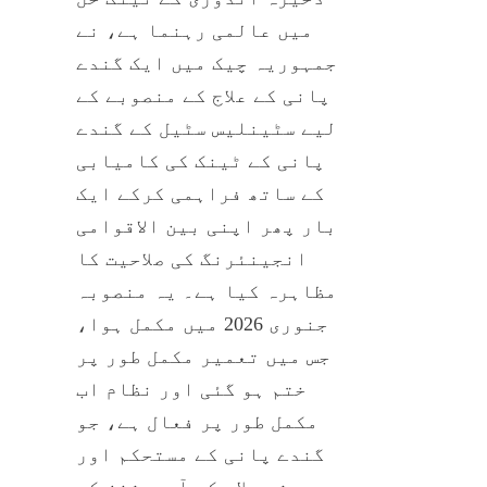
میں عالمی رہنما ہے، نے 
جمہوریہ چیک میں ایک گندے 
پانی کے علاج کے منصوبے کے 
لیے سٹینلیس سٹیل کے گندے 
پانی کے ٹینک کی کامیابی 
کے ساتھ فراہمی کرکے ایک 
بار پھر اپنی بین الاقوامی 
انجینئرنگ کی صلاحیت کا 
مظاہرہ کیا ہے۔ یہ منصوبہ 
جنوری 2026 میں مکمل ہوا، 
جس میں تعمیر مکمل طور پر 
ختم ہو گئی اور نظام اب 
مکمل طور پر فعال ہے، جو 
گندے پانی کے مستحکم اور 
موثر علاج کے آپریشنز کی 