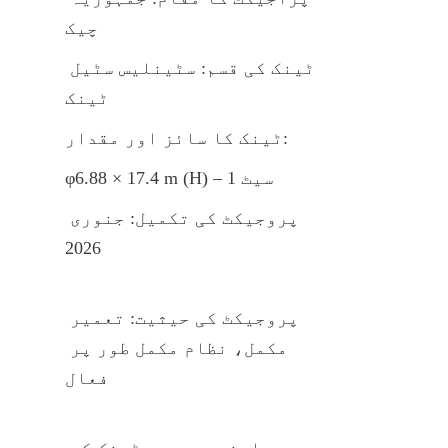
چیک
ٹینک کی قسم: سٹینلیس سٹیل 
ٹینک
ٹینک کا سائز اور مقدار:
φ6.88 × 17.4 m (H) – 1 سیٹ
پروجیکٹ کی تکمیل: جنوری 
2026
پروجیکٹ کی حیثیت: تعمیر 
مکمل، نظام مکمل طور پر 
فعال
اونچی عمودی ٹینک کی 