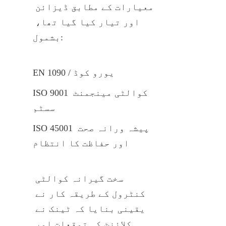
معیارات کے مطابق ڈیزائن 
اور تیار کیا گیا تھا، 
بشمول:
EN 1090 / یورو کوڈ
ISO 9001 کوالٹی مینجمنٹ 
سسٹم
ISO 45001 پیشہ ورانہ صحت 
اور حفاظت کا انتظام
سخت گیرانہ کوالٹی 
کنٹرول کے طریقہ کار نے 
یقینی بنایا کہ ٹینک نے 
کلائنٹ کی توقعات اور 