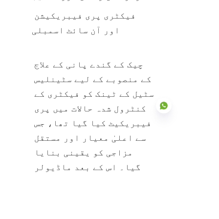
فیکٹری پری فیبریکیشن 
اور آن سائٹ اسمبلی
چیک کے گندے پانی کے علاج 
کے منصوبے کے لیے سٹینلیس 
سٹیل کے ٹینک کو فیکٹری کے 
کنٹرول شدہ حالات میں پری 
فیبریکیٹ کیا گیا تھا، جس 
سے اعلیٰ معیار اور مستقل 
مزاجی کو یقینی بنایا 
UR
گیا۔ اس کے بعد ماڈیولر 
اجزاء کو موثر آن سائٹ 
تنصیب کے لیے پروجیکٹ 
سائٹ پر منتقل کیا گیا۔