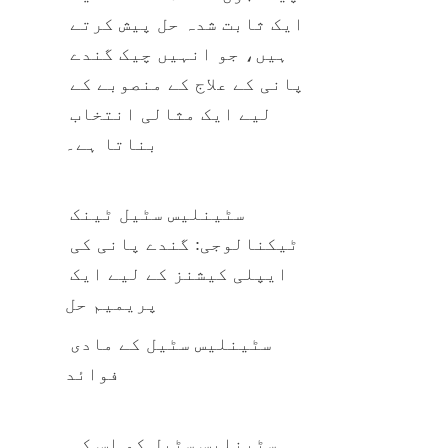
ایک ثابت شدہ حل پیش کرتے 
ہیں، جو انہیں چیک گندے 
پانی کے علاج کے منصوبے کے 
لیے ایک مثالی انتخاب 
بناتا ہے۔
سٹینلیس سٹیل ٹینک 
ٹیکنالوجی: گندے پانی کی 
ایپلی کیشنز کے لیے ایک 
پریمیم حل
سٹینلیس سٹیل کے مادی 
فوائد
سٹینلیس سٹیل کو اس کی 