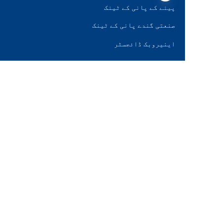
پینے کے پانی کے ٹینک
صنعتی گندے پانی کے ٹینک
UR
اینیروبک ڈائجسٹر
Leachate ٹینک
زرعی پانی کے ٹینک
فائر واٹر ٹینک
خشک بلک اسٹوریج ٹینک
میونسپل سیوریج ٹینک
ہمارے بارے میں
ہمارے بارے میں
سرٹیفیکیشنز