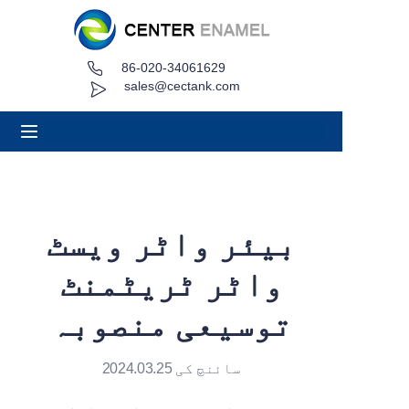
86-020-34061629
گھر
sales@cectank.com
کے بارے میں
مصنوعات
درخواستیں
بیئر واٹر ویسٹ
پروجیکٹ کیس
واٹر ٹریٹمنٹ
اقتباس کی درخواست کریں۔
توسیعی منصوبہ
خبریں
سائنچ کی 2024.03.25
رابطہ کریں۔