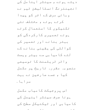
دیتے ہوئے ، سینٹر اینامل کی 
انجینئرنگ انسٹالیشن ٹیم نے 
وبائی مرض کے اثر کو پیدا 
کرتے ہوئے ، مختلف نئی 
تکنیکوں کا استعمال کرتے 
ہوئے تعمیری کارکردگی کو 
بہتر بنانے اور تعمیر کی 
کوالٹی کی یقینی بنانے کے 
لئے کامیابی سے بیئر ویسٹ 
واٹر ٹریٹمنٹ کا توسیعی 
منصوبہ مقررہ تاریخ پر مکمل 
کیا ، جسے صارفین نے بہت 
سراہا۔
اس پروجیکٹ کامیاب مکمل 
ہونا صرف سینٹر اینیمل کی 
کامیابی اور ٹیکنیکل سطح کی 
عکاسی نہیں ہے بلکہ یہ کمپنی 