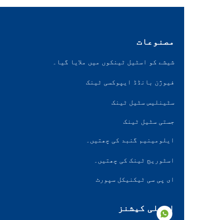
مصنوعات
شیشے کو اسٹیل ٹینکوں میں ملایا گیا۔
فیوژن بانڈڈ ایپوکسی ٹینک
سٹینلیس سٹیل ٹینک
جستی سٹیل ٹینک
ایلومینیم گنبد کی چھتیں۔
اسٹوریج ٹینک کی چھتیں۔
ای پی سی ٹیکنیکل سپورٹ
ایپلی کیشنز