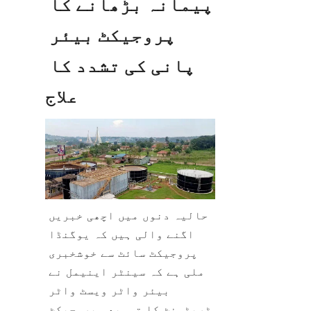
پیمانہ بڑھانے کا 
پروجیکٹ بیئر 
پانی کی تشدد کا 
علاج
حالیہ دنوں میں اچھی خبریں 
اگنے والی ہیں کہ یوگنڈا 
پروجیکٹ سائٹ سے خوشخبری 
ملی ہے کہ سینٹر اینیمل نے 
بیئر واٹر ویسٹ واٹر 
ٹریٹمنٹ کا توسیعی پروجیکٹ 