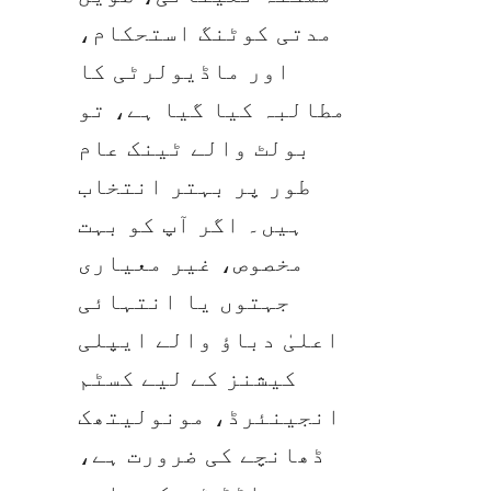
مدتی کوٹنگ استحکام، 
اور ماڈیولرٹی کا 
مطالبہ کیا گیا ہے، تو 
بولٹ والے ٹینک عام 
طور پر بہتر انتخاب 
ہیں۔ اگر آپ کو بہت 
مخصوص، غیر معیاری 
جہتوں یا انتہائی 
اعلیٰ دباؤ والے ایپلی 
کیشنز کے لیے کسٹم 
انجینئرڈ، مونولیتھک 
ڈھانچے کی ضرورت ہے، 