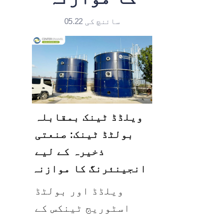
سائنچ کی 05.22
ویلڈڈ ٹینک بمقابلہ 
بولٹڈ ٹینک: صنعتی 
ذخیرہ کے لیے 
انجینئرنگ کا موازنہ
ویلڈڈ اور بولٹڈ 
اسٹوریج ٹینکس کے 