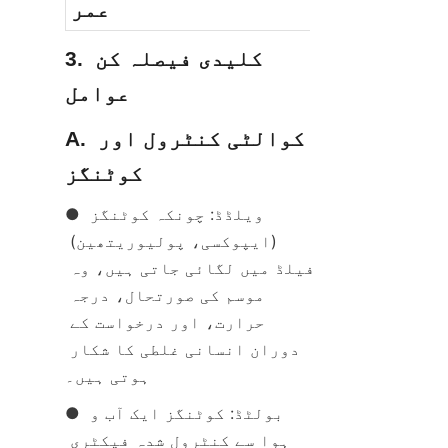
عمر
3. کلیدی فیصلہ کن 
عوامل
A. کوالٹی کنٹرول اور 
کوٹنگز
● ویلڈڈ: چونکہ کوٹنگز 
(ایپوکسی، پولیوریتھین) 
فیلڈ میں لگائی جاتی ہیں، وہ 
موسم کی صورتحال، درجہ 
حرارت، اور درخواست کے 
دوران انسانی غلطی کا شکار 
ہوتی ہیں۔
● بولٹڈ: کوٹنگز ایک آب و 
ہوا سے کنٹرول شدہ فیکٹری 