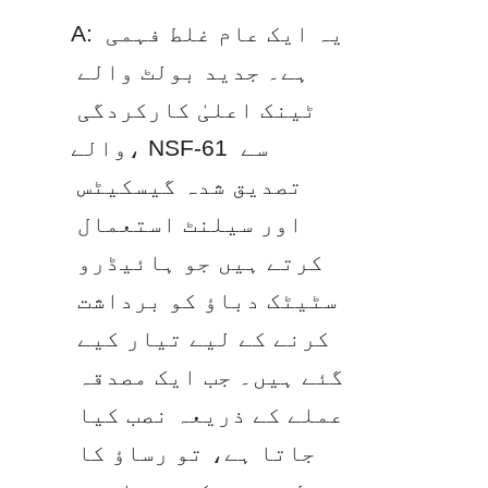
A: یہ ایک عام غلط فہمی 
ہے۔ جدید بولٹ والے 
ٹینک اعلیٰ کارکردگی 
والے، NSF-61 سے 
تصدیق شدہ گیسکیٹس 
اور سیلنٹ استعمال 
کرتے ہیں جو ہائیڈرو 
سٹیٹک دباؤ کو برداشت 
کرنے کے لیے تیار کیے 
گئے ہیں۔ جب ایک مصدقہ 
عملے کے ذریعہ نصب کیا 
جاتا ہے، تو رساؤ کا 