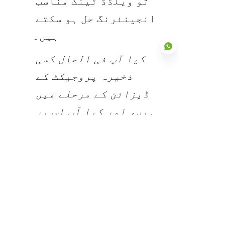
تو ویلڈڈ ٹینک مناسب 
انجینئرنگ حل ہو سکتے 
ہیں۔
کیا آپ فی الحال کسی 
ذخیرہ پروجیکٹ کے 
ڈیزائن کے مرحلے میں 
UR
ہیں، اور کیا آپ اس پر 
تبادلہ خیال کرنا 
چاہیں گے کہ آیا آپ کی 
سائٹ کا جغرافیہ یا 
کیمیائی ذخیرہ کی 
ضروریات ماڈیولر 
بولٹڈ حل یا 