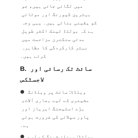
میں لگائی جاتی ہیں، جو 
بہترین کیورنگ اور موٹائی 
کو یقینی بناتی ہیں۔ یہی وجہ 
ہے کہ بولٹڈ ٹینک اکثر طویل 
مدتی سنکنرن مزاحمت میں 
بہتر کارکردگی کا مظاہرہ 
کرتے ہیں۔
B. سائٹ تک رسائی اور 
لاجسٹکس
● ویلڈڈ: سائٹ پر ویلڈنگ 
مشینری کے لیے بھاری آلات، 
بڑے اسٹیجنگ ایریاز اور 
پاور سپلائی کی ضرورت ہوتی 
ہے۔
● بولٹڈ: پینلز شپنگ کے لیے 