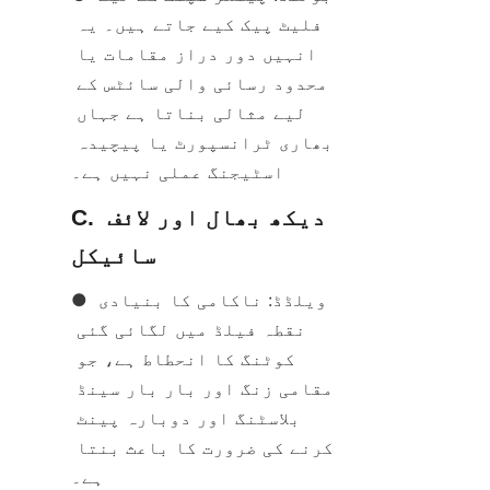
فلیٹ پیک کیے جاتے ہیں۔ یہ 
انہیں دور دراز مقامات یا 
محدود رسائی والی سائٹس کے 
لیے مثالی بناتا ہے جہاں 
بھاری ٹرانسپورٹ یا پیچیدہ 
اسٹیجنگ عملی نہیں ہے۔
C. دیکھ بھال اور لائف 
سائیکل
● ویلڈڈ: ناکامی کا بنیادی 
نقطہ فیلڈ میں لگائی گئی 
کوٹنگ کا انحطاط ہے، جو 
مقامی زنگ اور بار بار سینڈ 
بلاسٹنگ اور دوبارہ پینٹ 
کرنے کی ضرورت کا باعث بنتا 
ہے۔