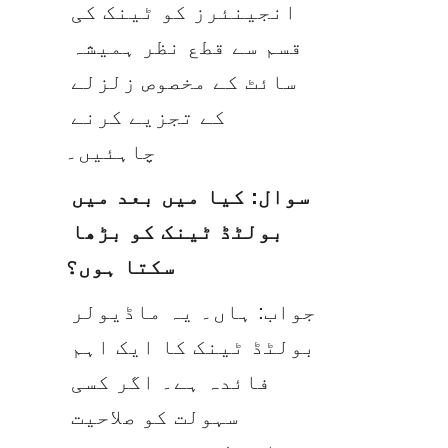
انجینئرز کو ٹینک کی 
قسم سے قطع نظر ہمیشہ 
سائٹ کے مخصوص زلزلے 
کے تجزیے کرنے 
چاہئیں۔
سوال: کیا میں بعد میں 
بولٹڈ ٹینک کو بڑھا 
سکتا ہوں؟
جواب: ہاں۔ یہ ماڈیولر 
بولٹڈ ٹینک کا ایک اہم 
فائدہ ہے۔ اگر کسی 
سہولت کو صلاحیت 