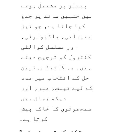
پینلز پر مشتمل ہوتے 
ہیں جنہیں سائٹ پر جمع 
کیا جاتا ہے، جو تیز 
تعیناتی، ماڈیولرٹی، 
اور مسلسل کوالٹی 
کنٹرول کو ترجیح دیتے 
ہیں۔ یہ گائیڈ بہترین 
حل کے انتخاب میں مدد 
کے لیے قیمت، عمر، اور 
دیکھ بھال میں 
سمجھوتوں کا خاکہ پیش 
کرتا ہے۔
1. تکنیکی تعریفیں: 