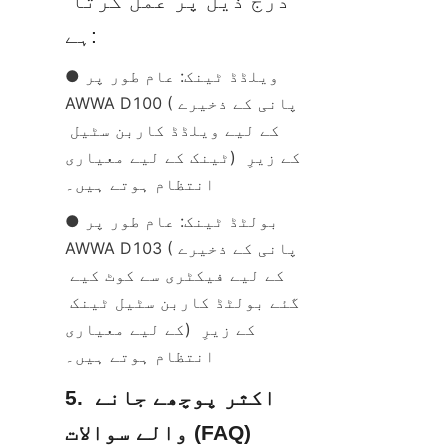
درج ذیل پر عمل کرتا 
ہے:
● ویلڈڈ ٹینک: عام طور پر 
AWWA D100 (پانی کے ذخیرے 
کے لیے ویلڈڈ کاربن سٹیل 
ٹینک کے لیے معیاری) کے زیرِ 
انتظام ہوتے ہیں۔
● بولٹڈ ٹینک: عام طور پر 
AWWA D103 (پانی کے ذخیرے 
کے لیے فیکٹری سے کوٹ کیے 
گئے بولٹڈ کاربن سٹیل ٹینک 
کے لیے معیاری) کے زیرِ 
انتظام ہوتے ہیں۔
5. اکثر پوچھے جانے 
والے سوالات (FAQ)