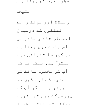
خطرہ بہت کم ہوتا ہے۔
نتیجہ
ویلڈڈ اور بولٹ والے 
ٹینکوں کے درمیان 
انتخاب شاذ و نادر ہی 
اس بارے میں ہوتا ہے 
کہ کون سا تنہائی میں 
"بہتر" ہے، بلکہ یہ کہ 
آپ کی مخصوص سائٹ کی 
حدود کے لیے کون سا 
بہتر ہے۔ اگر آپ کے 
پروجیکٹ میں تیز ترین 
ممکنہ تعیناتی، طویل 