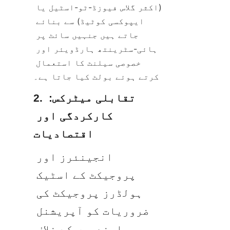
(اکثر گلاس فیوزڈ-ٹو-اسٹیل یا 
ایپوکسی کوٹیڈ) سے بنائے 
جاتے ہیں جنہیں سائٹ پر 
ہائی-سٹرینتھ ہارڈویئر اور 
خصوصی سیلنٹ کا استعمال 
کرتے ہوئے بولٹ کیا جاتا ہے۔
2. تقابلی میٹرکس: 
کارکردگی اور 
اقتصادیات
انجینئرز اور 
پروجیکٹ کے اسٹیک 
ہولڈرز پروجیکٹ کی 
ضروریات کو آپریشنل 
پابندیوں کے خلاف 