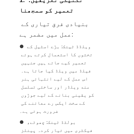
تعمیر کو سمجھنا
بنیادی فرق تیاری کے 
عمل میں مضمر ہے:
● ویلڈڈ ٹینک: بڑے اسٹیل کے 
تختوں کا استعمال کرتے ہوئے 
تعمیر کیے جاتے ہیں جنہیں 
فیلڈ میں ویلڈ کیا جاتا ہے۔ 
اس عمل کے لیے انتہائی ہنر 
مند ویلڈر اور ساختی تسلسل 
کو یقینی بنانے کے لیے جوڑوں 
کے سخت ایکس رے معائنے کی 
ضرورت ہوتی ہے۔
● بولٹڈ ٹینک: چھوٹے، 
فیکٹری میں تیار کردہ پینلز 