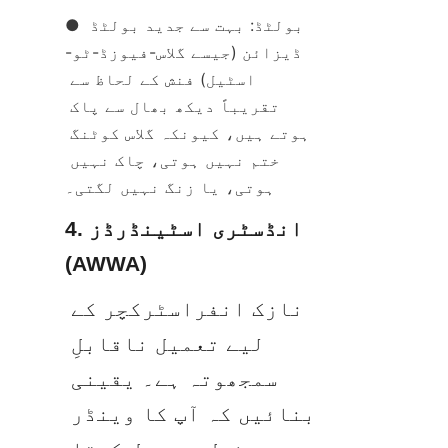
● بولٹڈ: بہت سے جدید بولٹڈ 
ڈیزائن (جیسے گلاس-فیوزڈ-ٹو-
اسٹیل) فنش کے لحاظ سے 
تقریباً دیکھ بھال سے پاک 
ہوتے ہیں، کیونکہ گلاس کوٹنگ 
ختم نہیں ہوتی، چاک نہیں 
ہوتی، یا زنگ نہیں لگتی۔
4. انڈسٹری اسٹینڈرڈز 
(AWWA)
نازک انفراسٹرکچر کے 
لیے تعمیل ناقابلِ 
سمجھوتہ ہے۔ یقینی 
بنائیں کہ آپ کا وینڈر 