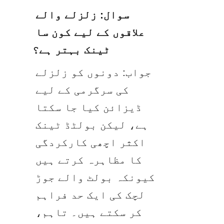
سوال: زلزلے والے 
علاقوں کے لیے کون سا 
ٹینک بہتر ہے؟
جواب: دونوں کو زلزلے 
کی سرگرمی کے لیے 
ڈیزائن کیا جا سکتا 
ہے، لیکن بولٹڈ ٹینک 
اکثر اچھی کارکردگی 
کا مظاہرہ کرتے ہیں 
کیونکہ بولٹ والے جوڑ 
لچک کی ایک حد فراہم 
کر سکتے ہیں۔ تاہم، 