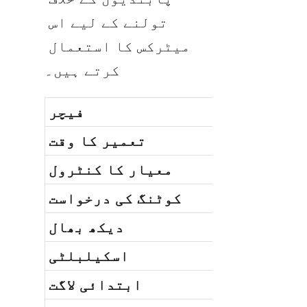
تولنے کے لیے اس 
میٹرکس کا استعمال 
کرتے ہیں۔
فیچر
تعمیر کا وقت
معیار کا کنٹرول
کوٹنگ کی درخواست
دیکھ بھال
اسکیلبلٹی
ابتدائی لاگت