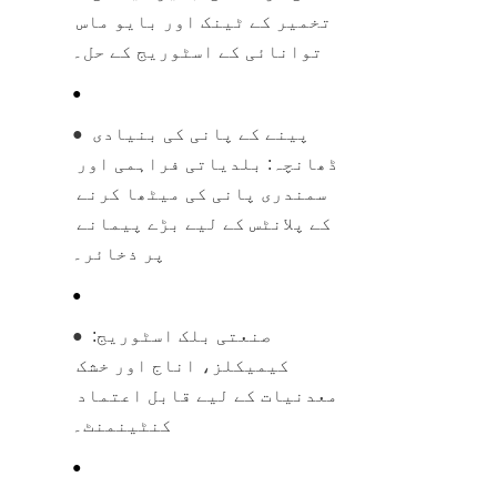
تخمیر کے ٹینک اور بایو ماس 
توانائی کے اسٹوریج کے حل۔
● 
● پینے کے پانی کی بنیادی 
ڈھانچہ: بلدیاتی فراہمی اور 
سمندری پانی کی میٹھا کرنے 
کے پلانٹس کے لیے بڑے پیمانے 
پر ذخائر۔
● 
● صنعتی بلک اسٹوریج: 
کیمیکلز، اناج اور خشک 
معدنیات کے لیے قابل اعتماد 
کنٹینمنٹ۔
● 