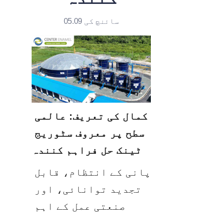
سائنچ کی 05.09
کمال کی تعریف: عالمی 
سطح پر معروف سٹوریج 
ٹینک حل فراہم کنندہ
پانی کے انتظام، قابل 
تجدید توانائی، اور 
صنعتی عمل کے اہم 