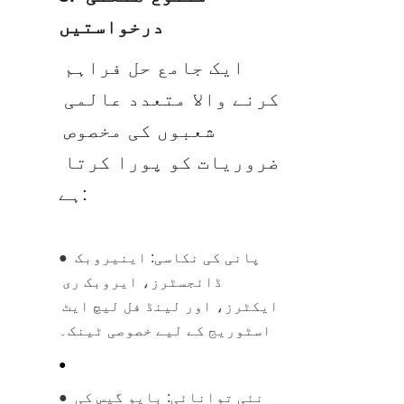
درخواستیں
ایک جامع حل فراہم 
کرنے والا متعدد عالمی 
شعبوں کی مخصوص 
ضروریات کو پورا کرتا 
ہے:
● پانی کی نکاسی: اینیروبک 
ڈائجسٹرز، ایروبک ری 
ایکٹرز، اور لینڈ فل لیچ ایٹ 
اسٹوریج کے لیے خصوصی ٹینک۔
● 
● نئی توانائی: بایو گیس کی 