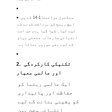
● 
● سنکنرن مزاحمت: 1-14 کے پی 
ایچ رینج کو برداشت کرنے کے 
لیے تیار کیا گیا ہے، جو اسے 
انتہائی جارحانہ صنعتی بہاؤ 
کے لیے بھی موزوں بناتا ہے۔
● 
2. تکنیکی کارکردگی 
اور عالمی معیار
ایک عالمی رہنما کو 
حفاظت اور پائیداری 
کو یقینی بنانے کے لیے 
انتہائی سخت بین 