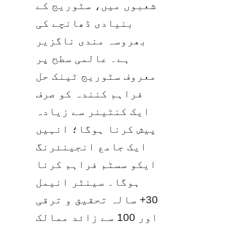
شعبوں میں، سٹوریج کے 
بنیادی ڈھانچے کی 
بھروسہ مندی ناگزیر 
ہے۔ عالمی سطح پر 
معروف سٹوریج ٹینک حل 
فراہم کنندہ کو صرف 
ایک کنٹینر سے زیادہ 
پیش کرنا ہوگا؛ انہیں 
ایک جامع انجینئرنگ 
ایکو سسٹم فراہم کرنا 
ہوگا۔ سینٹر انیمل 
30+ سالہ تحقیق و ترقی 
اور 100 سے زائد ممالک 