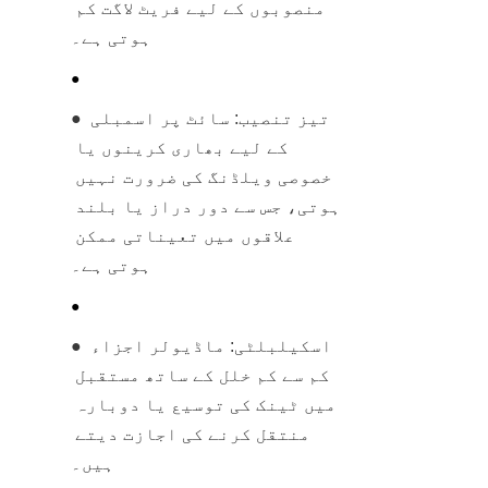
منصوبوں کے لیے فریٹ لاگت کم 
ہوتی ہے۔
● 
● تیز تنصیب: سائٹ پر اسمبلی 
کے لیے بھاری کرینوں یا 
خصوصی ویلڈنگ کی ضرورت نہیں 
ہوتی، جس سے دور دراز یا بلند 
علاقوں میں تعیناتی ممکن 
ہوتی ہے۔
● 
● اسکیلبلٹی: ماڈیولر اجزاء 
کم سے کم خلل کے ساتھ مستقبل 
میں ٹینک کی توسیع یا دوبارہ 
منتقل کرنے کی اجازت دیتے 
ہیں۔