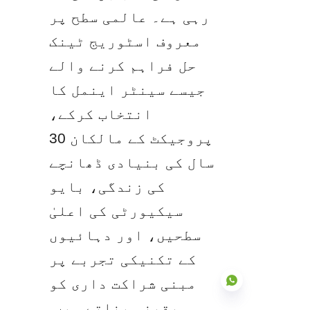
رہی ہے۔ عالمی سطح پر 
معروف اسٹوریج ٹینک 
حل فراہم کرنے والے 
جیسے سینٹر اینمل کا 
انتخاب کرکے، 
پروجیکٹ کے مالکان 30 
سال کی بنیادی ڈھانچے 
کی زندگی، بایو 
سیکیورٹی کی اعلیٰ 
سطحیں، اور دہائیوں 
کے تکنیکی تجربے پر 
مبنی شراکت داری کو 
یقینی بناتے ہیں۔