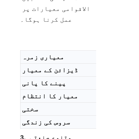
الاقوامی معیارات پر 
عمل کرنا ہوگا۔
معیاری زمرہ
ڈیزائن کے معیار
پینے کا پانی
معیار کا انتظام
سختی
سروس کی زندگی
3. متنوع صنعتی 