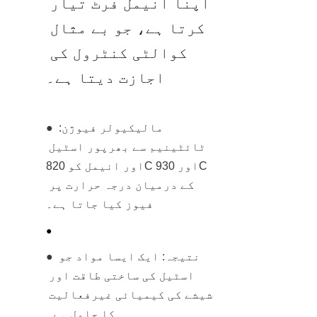
اپنا انیمل فرٹ تیار 
کرتا ہے، جو بے مثال 
کوالٹی کنٹرول کی 
اجازت دیتا ہے۔
● مالیکیولر فیوژن: 
ٹائٹینیم سے بھرپور اسٹیل 
اور انیمل کو 820C اور 930C 
کے درمیان درجہ حرارت پر 
فیوز کیا جاتا ہے۔
● 
● نتیجہ: ایک ایسا مواد جو 
اسٹیل کی ساختی طاقت اور 
شیشے کی کیمیائی غیرفعالیت 
کا حامل ہے۔