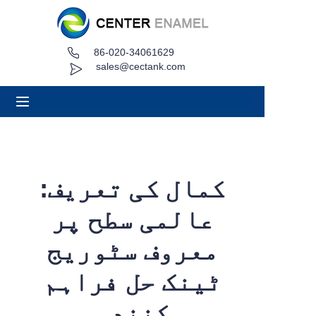
86-020-34061629
گھر
sales@cectank.com
کے بارے میں
مصنوعات
درخواستیں
کمال کی تعریف:
پروجیکٹ کیس
عالمی سطح پر
اقتباس کی درخواست کریں۔
معروف سٹوریج
ٹینک حل فراہم
خبریں
کنندہ
رابطہ کریں۔