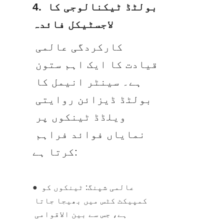
4. بولٹڈ ٹیکنالوجی کا 
لاجسٹیکل فائدہ
کارکردگی عالمی 
قیادت کا ایک اہم ستون 
ہے۔ سینٹر انیمل کا 
بولٹڈ ڈیزائن روایتی 
ویلڈڈ ٹینکوں پر 
نمایاں فوائد فراہم 
کرتا ہے:
● عالمی شپنگ: ٹینکوں کو 
کمپیکٹ کٹس میں بھیجا جاتا 
ہے، جس سے بین الاقوامی 