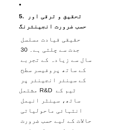
● 
5. تحقیق و ترقی اور 
حسب ضرورت انجینئرنگ
حقیقی قیادت مسلسل 
جدت سے چلتی ہے۔ 30 
سال سے زیادہ کے تجربے 
کے ساتھ پروفیسر سطح 
کے سینئر انجینئر پر 
مشتمل R&D ٹیم کے 
ساتھ، سینٹر انیمل 
انتہائی ماحولیاتی 
حالات کے لیے حسب ضرورت 