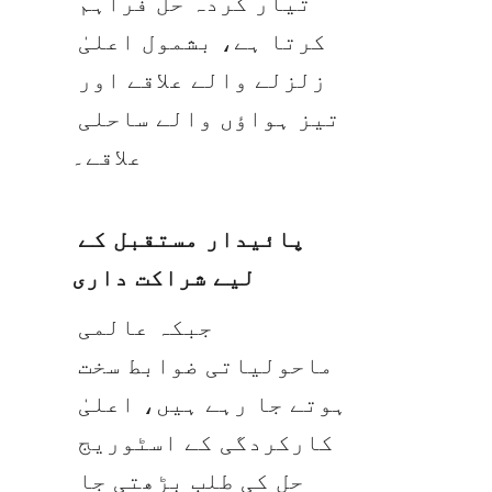
تیار کردہ حل فراہم 
کرتا ہے، بشمول اعلیٰ 
زلزلے والے علاقے اور 
تیز ہواؤں والے ساحلی 
علاقے۔
پائیدار مستقبل کے 
لیے شراکت داری
جبکہ عالمی 
ماحولیاتی ضوابط سخت 
ہوتے جا رہے ہیں، اعلیٰ 
کارکردگی کے اسٹوریج 
حل کی طلب بڑھتی جا 