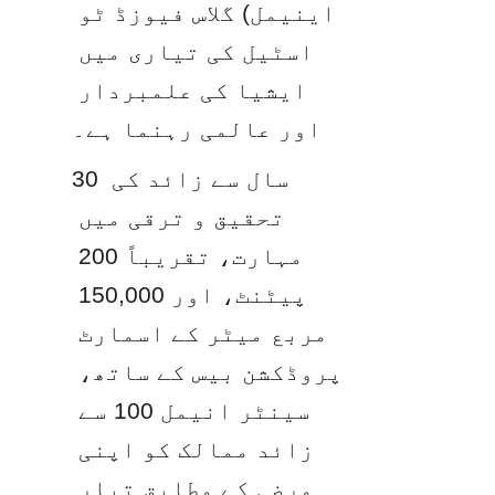
اینیمل) گلاس فیوزڈ ٹو 
اسٹیل کی تیاری میں 
ایشیا کی علمبردار 
اور عالمی رہنما ہے۔
30 سال سے زائد کی 
تحقیق و ترقی میں 
مہارت، تقریباً 200 
پیٹنٹ، اور 150,000 
مربع میٹر کے اسمارٹ 
پروڈکشن بیس کے ساتھ، 
سینٹر انیمل 100 سے 
زائد ممالک کو اپنی 
مرضی کے مطابق تیار 