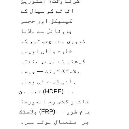
کرتے وقت، اسٹوریج 
اثاثے کو سیال کے 
کیمیکل اور حجمی 
پروفائل سے ملانا 
ضروری ہے۔ چھوٹی، کم 
خطرے والی ایپلی 
کیشنز کے لیے، صنعتی 
پلاسٹک ٹینک — جیسے 
ہائی ڈینسٹی پولی 
تھیلین (HDPE) یا 
فائبر گلاس ری انفورسڈ 
پلاسٹک (FRP) — عام طور 
پر استعمال ہوتے ہیں۔ 