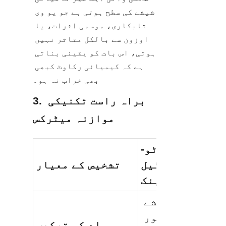
شیشے کی سطح ہوتی ہے جو یو وی 
تابکاری، موسمی اثرات، یا 
اوزون سے بالکل متاثر نہیں 
ہوتی، اس بات کو یقینی بناتی 
ہے کہ کیمیائی رکاوٹ کبھی 
بھی خراب نہ ہو۔
3. براہ راست تکنیکی 
موازنہ میٹرکس
گلاس فیوزڈ-ٹو-
اسٹیل (GFS) بولٹ 
تشخیص کے معیار
والے ٹینک
غیر نامیاتی شیشے 
کی مالیکیولر طور 
مواد کی ترکیب