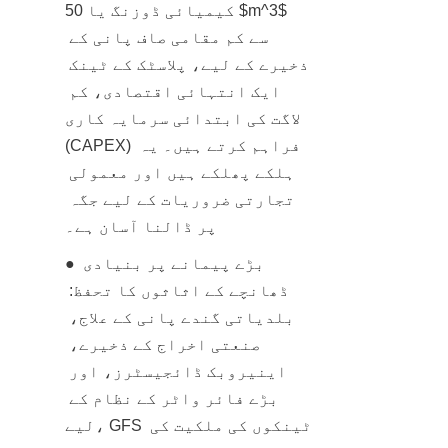
کیمیائی ڈوزنگ یا 50 $m^3$ 
سے کم مقامی صاف پانی کے 
ذخیرے کے لیے، پلاسٹک کے ٹینک 
ایک انتہائی اقتصادی، کم 
لاگت کی ابتدائی سرمایہ کاری 
(CAPEX) فراہم کرتے ہیں۔ یہ 
ہلکے پھلکے ہیں اور معمولی 
تجارتی ضروریات کے لیے جگہ 
پر ڈالنا آسان ہے۔
● بڑے پیمانے پر بنیادی 
ڈھانچے کے اثاثوں کا تحفظ: 
بلدیاتی گندے پانی کے علاج، 
صنعتی اخراج کے ذخیرے، 
اینیروبک ڈائجیسٹرز، اور 
بڑے فائر واٹر کے نظام کے 
لیے، GFS ٹینکوں کی ملکیت کی 