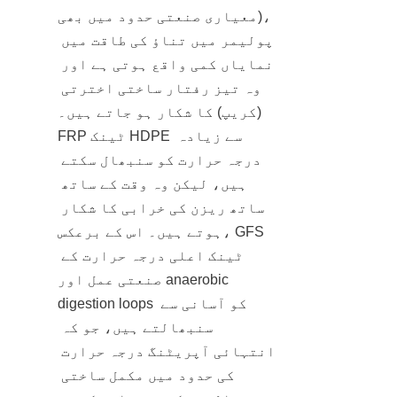
معیاری صنعتی حدود میں بھی)، 
پولیمر میں تناؤ کی طاقت میں 
نمایاں کمی واقع ہوتی ہے اور 
وہ تیز رفتار ساختی اخترتی 
(کریپ) کا شکار ہو جاتے ہیں۔ 
FRP ٹینک HDPE سے زیادہ 
درجہ حرارت کو سنبھال سکتے 
ہیں، لیکن وہ وقت کے ساتھ 
ساتھ ریزن کی خرابی کا شکار 
ہوتے ہیں۔ اس کے برعکس، GFS 
ٹینک اعلی درجہ حرارت کے 
صنعتی عمل اور anaerobic 
digestion loops کو آسانی سے 
سنبھالتے ہیں، جو کہ 
انتہائی آپریٹنگ درجہ حرارت 
کی حدود میں مکمل ساختی 