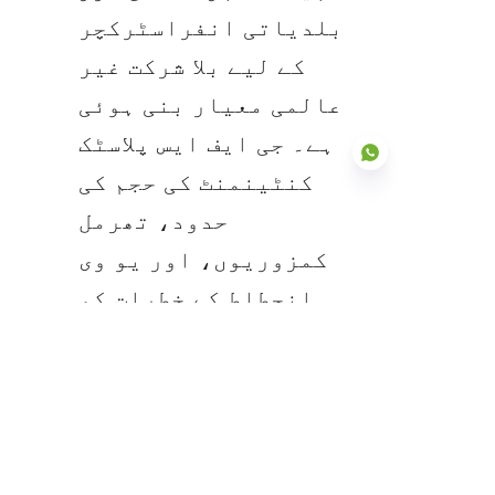
بلدیاتی انفراسٹرکچر 
کے لیے بلا شرکت غیر 
عالمی معیار بنی ہوئی 
ہے۔ جی ایف ایس پلاسٹک 
کنٹینمنٹ کی حجم کی 
حدود، تھرمل 
کمزوریوں، اور یو وی 
UR
انحطاط کے خطرات کو 
ختم کرتا ہے، جو تین 
دہائیوں سے زیادہ 
عرصے تک کارکردگی کا 
مظاہرہ کرنے کے لیے 
تیار کردہ ایک 