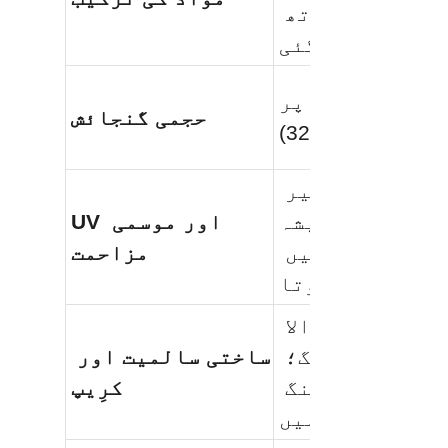
پر اسٹیل کے ساتھ 
جوڑی گئی
بڑے پیمانے پر 
حجمی گنجائش
بہترین؛ غیر 
نامیاتی شیشہ UV 
UV اور موسمی 
کے تحت خراب نہیں 
مزاحمت
ہوتا
اعلی تناؤ والا 
اسٹیل بیکنگ؛ 
ساختی سالمیت اور 
کوئی ساختی رینگ 
کرِیپ
نہیں