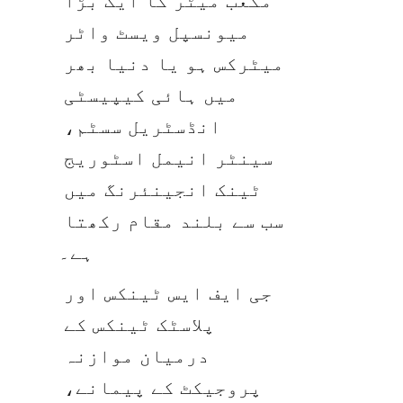
مکعب میٹر کا ایک بڑا 
میونسپل ویسٹ واٹر 
میٹرکس ہو یا دنیا بھر 
میں ہائی کیپیسٹی 
انڈسٹریل سسٹم، 
سینٹر انیمل اسٹوریج 
ٹینک انجینئرنگ میں 
سب سے بلند مقام رکھتا 
ہے۔
جی ایف ایس ٹینکس اور 
پلاسٹک ٹینکس کے 
درمیان موازنہ 
پروجیکٹ کے پیمانے، 