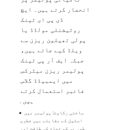
انحصار کرتے ہیں۔ ایچ 
ڈی پی ای ٹینک 
روٹیشنلی مولڈڈ یا 
پولی تھیلین ریزن سے 
ویلڈ کیے جاتے ہیں، 
جبکہ ایف آر پی ٹینک 
پولیمر ریزن میٹرکس 
میں ایمبیڈڈ گلاس 
فائبر استعمال کرتے 
ہیں۔
● ساختی رکاوٹ: پولیمر میں 
اسٹیل کے مقابلے میں فطری 
طور پر کم تناؤ کی طاقت اور 