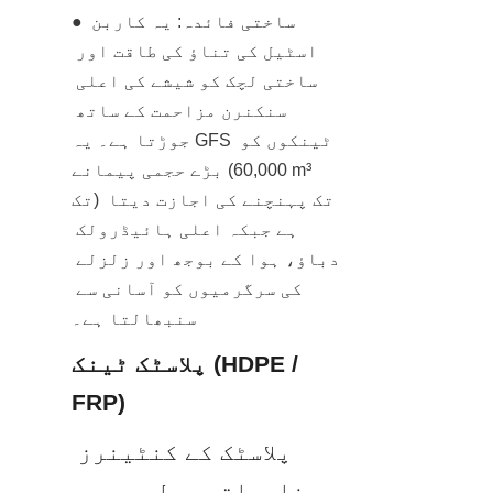
● ساختی فائدہ: یہ کاربن 
اسٹیل کی تناؤ کی طاقت اور 
ساختی لچک کو شیشے کی اعلی 
سنکنرن مزاحمت کے ساتھ 
جوڑتا ہے۔ یہ GFS ٹینکوں کو 
بڑے حجمی پیمانے (60,000 m³ 
تک) تک پہنچنے کی اجازت دیتا 
ہے جبکہ اعلی ہائیڈرولک 
دباؤ، ہوا کے بوجھ اور زلزلے 
کی سرگرمیوں کو آسانی سے 
سنبھالتا ہے۔
پلاسٹک ٹینک (HDPE / 
FRP)
پلاسٹک کے کنٹینرز 
نامیاتی پولیمر پر 