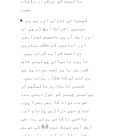
سالمیت کو برقرار رکھتے 
ہیں۔
● کیمیائی تنزلی اور یو وی 
موسمی اثرات: ایچ ڈی پی ای 
اور ایف آر پی مخصوص تیزابوں 
اور اساسوں کے خلاف بہترین 
مزاحمت فراہم کرتے ہیں۔ 
تاہم، نامیاتی پولیمر خاص 
طور پر باہر نصب ہونے پر یو 
وی تنزلی کا شکار ہوتے ہیں۔ 
شمسی تابکاری مالیکیولر 
پولیمر چینز کو توڑ دیتی ہے، 
جس سے مواد کا بھربھرا پن، 
تناؤ میں دراڑیں پڑنا، اور 
ساختی ناکامی ہوتی ہے۔ جی 
ایف ایس ٹینک میں 6.0 کی موہس 
سختی والی ایک غیر نامیاتی 