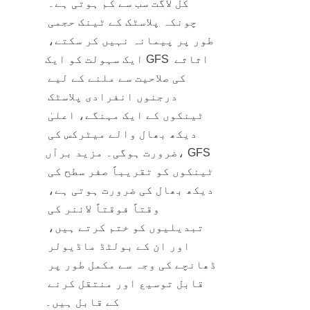
کل لاگت سب سے کم ہوتی ہے۔ 
چونکہ پلاسٹک کے ٹینک حجمی 
طور پر پیمانہ نہیں کر سکتے، 
ایک سہولت کو ایک GFS اثاثے 
کی صلاحیت سے ملنے کے لیے 
درجنوں انفرادی پلاسٹک 
ٹینکوں کے ایک مہنگے، اعلیٰ 
دیکھ بھال والے میٹرکس کی 
ضرورت ہوگی۔ مزید برآں، GFS 
ٹینکوں کو تقریباً صفر سطح کی 
دیکھ بھال کی ضرورت ہوتی ہے، 
وقتاً فوقتاً لائنر کی 
تبدیلیوں کو ختم کرتے ہیں، 
اور ان کے بولٹڈ ماڈیولر 
ڈھانچے کی وجہ سے مکمل طور پر 
قابل توسیع اور منتقل کرنے 
کے قابل ہیں۔