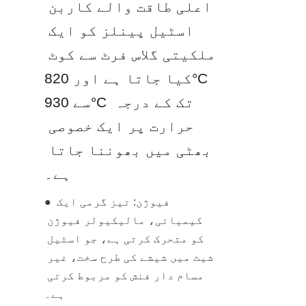
اعلی طاقت والے کاربن 
اسٹیل پینلز کو ایک 
ملکیتی گلاس فرٹ سے کوٹ 
کیا جاتا ہے اور 820°C 
سے 930°C تک کے درجہ 
حرارت پر ایک خصوصی 
بھٹی میں بھوننا جاتا 
ہے۔
● فیوژن: تیز گرمی ایک 
کیمیائی، مالیکیولر فیوژن 
کو متحرک کرتی ہے، جو اسٹیل 
شیٹ میں شیشے کی طرح سخت، غیر 
مسام دار فنش کو مربوط کرتی 
ہے۔