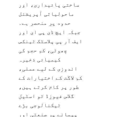
ساختی پائیداری، اور 
ماحولیاتی آپریشنل 
حدود پر منحصر ہے۔ 
جبکہ ایچ ڈی پی ای اور 
ایف آر پی پلاسٹک ٹینکس 
چھوٹی، کم حجم کی 
کیمیائی ذخیرہ 
اندوزی کے لیے عملی، 
کم لاگت کے اختیارات کے 
طور پر کام کرتے ہیں، 
گلاس فیوزڈ ٹو اسٹیل 
ٹیکنالوجی بڑے 
پیمانے پر صنعتی اور 