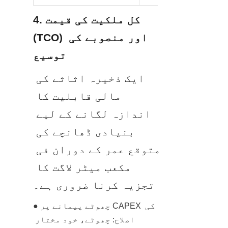
4. کل ملکیت کی قیمت 
(TCO) اور منصوبے کی 
توسیع
ایک ذخیرہ اثاثے کی 
مالی قابلیت کا 
اندازہ لگانے کے لیے 
بنیادی ڈھانچے کی 
متوقع عمر کے دوران فی 
مکعب میٹر لاگت کا 
تجزیہ کرنا ضروری ہے۔
● چھوٹے پیمانے پر CAPEX کی 
اصلاح: چھوٹے، خود مختار 