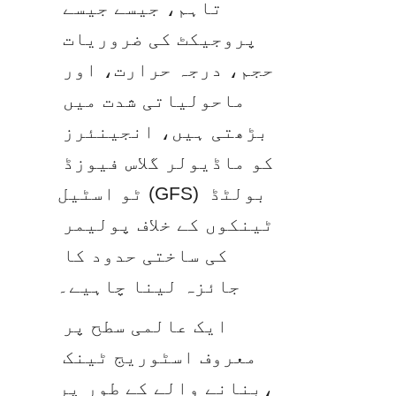
تاہم، جیسے جیسے 
پروجیکٹ کی ضروریات 
حجم، درجہ حرارت، اور 
ماحولیاتی شدت میں 
بڑھتی ہیں، انجینئرز 
کو ماڈیولر گلاس فیوزڈ 
ٹو اسٹیل (GFS) بولٹڈ 
ٹینکوں کے خلاف پولیمر 
کی ساختی حدود کا 
جائزہ لینا چاہیے۔
ایک عالمی سطح پر 
معروف اسٹوریج ٹینک 
بنانے والے کے طور پر، 