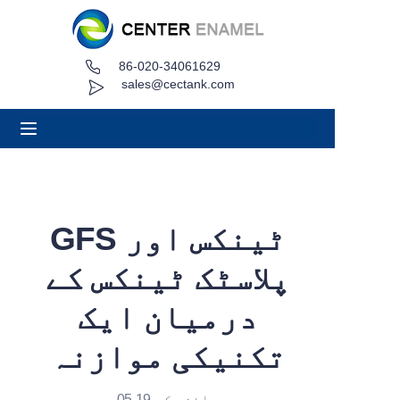
86-020-34061629
گھر
sales@cectank.com
کے بارے میں
مصنوعات
درخواستیں
GFS ٹینکس اور
پروجیکٹ کیس
پلاسٹک ٹینکس کے
اقتباس کی درخواست کریں۔
درمیان ایک
تکنیکی موازنہ
خبریں
رابطہ کریں۔
سائنچ کی 05.19