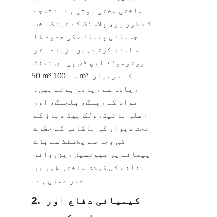
ساختی سختی ہوتی ہے۔ نتیجے 
کے طور پر، پلاسٹک کے ٹینک سخت 
جسمانی پیمانے کی حدود کا 
سامنا کرتے ہیں۔ زیادہ تر 
روٹومولڈ ایچ ڈی پی ای ٹینک 
50 m³ سے 100 m³ کے درمیان 
زیادہ سے زیادہ ہوتے ہیں۔ 
مواد کے رینگ، بلجنگ، اور 
اعلی ہائیڈرولک ہیڈ دباؤ کے 
تحت دیوار کی ناکامی کے خطرے 
کی وجہ سے پلاسٹک سے بڑے 
پیمانے پر میونسپل ریزروائر 
بنانے کی کوشش ساختی طور پر 
غیر عملی ہے۔
2. کیمیائی دفاع اور 