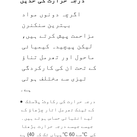
درجہ حرارت کی حدیں
اگرچہ دونوں مواد 
بہترین سنکنرن 
مزاحمت پیش کرتے ہیں، 
لیکن پیچیدہ کیمیائی 
ماحول اور تھرمل تناؤ 
کے تحت ان کی کارکردگی 
تیزی سے مختلف ہوتی 
ہے۔
● درجہ حرارت کی رکاوٹ: پلاسٹک 
کے ٹینک تھرمل اتار چڑھاؤ کے 
لیے انتہائی حساس ہوتے ہیں۔ 
جیسے جیسے درجہ حرارت بڑھتا 
ہے (یہاں تک کہ 40°C سے 60°C کی 