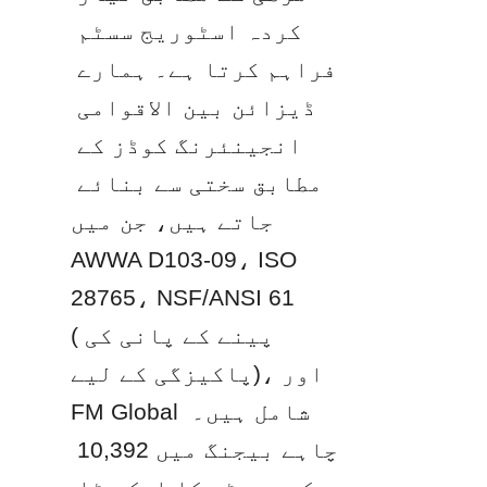
کردہ اسٹوریج سسٹم 
فراہم کرتا ہے۔ ہمارے 
ڈیزائن بین الاقوامی 
انجینئرنگ کوڈز کے 
مطابق سختی سے بنائے 
جاتے ہیں، جن میں 
AWWA D103-09، ISO 
28765، NSF/ANSI 61 
(پینے کے پانی کی 
پاکیزگی کے لیے)، اور 
FM Global شامل ہیں۔ 
چاہے بیجنگ میں 10,392 