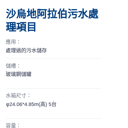
沙烏地阿拉伯污水處
理項目
項目詳情
應用：
處理過的污水儲存
儲槽：
玻璃鋼儲罐
水箱尺寸：
φ24.06*4.85m(高) 5台
容量：