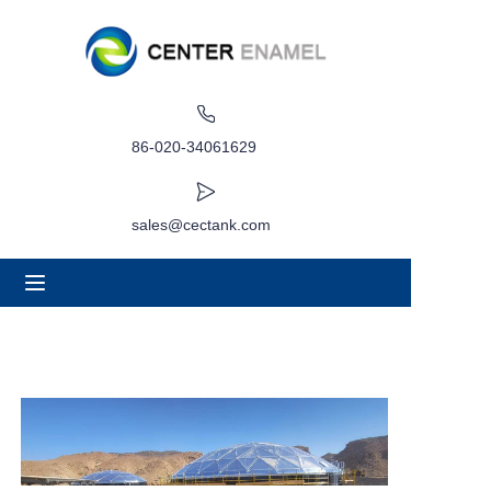
家
關於
86-020-34061629
產品
sales@cectank.com
應用
專案案例
請求報價
訊息
接觸