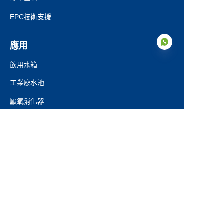
EPC技術支援
應用
飲用水箱
工業廢水池
TC
厭氧消化器
滲濾液池
農業水箱
消防水箱
乾散貨儲罐
市政污水池