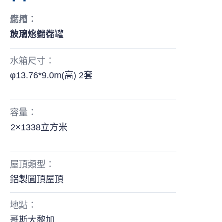
應用：
儲槽：
飲用水儲存
玻璃熔鋼儲罐
水箱尺寸：
φ13.76*9.0m(高) 2套
容量：
2×1338立方米
屋頂類型：
鋁製圓頂屋頂
地點：
哥斯大黎加