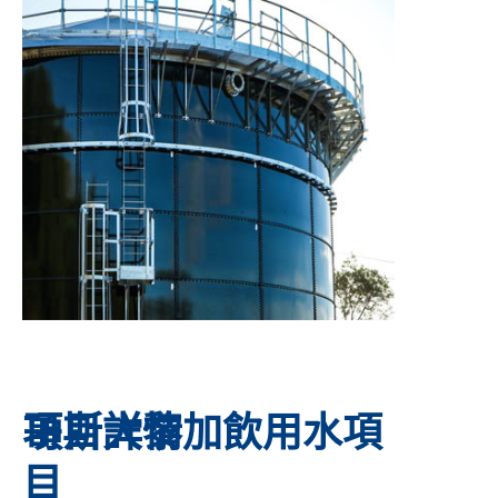
項目詳情
哥斯大黎加飲用水項
目