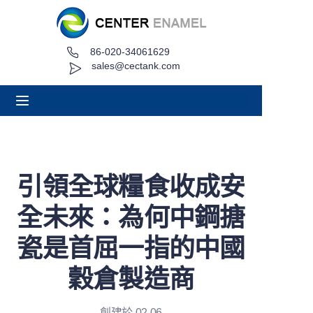
86-020-34061629
家
sales@cectank.com
關於
產品
應用
引領全球糧食收成安
專案案例
全未來：為何中鋼搪
請求報價
瓷是首屈一指的中國
穀倉製造商
訊息
接觸
創建於 02.06