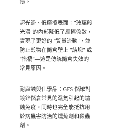
損。
超光滑、低摩擦表面："玻璃般
光滑"的內部降低了摩擦係數，
實現了更好的 "質量流動"，並
防止穀物在筒倉壁上 "結塊" 或 
"搭橋"—這是傳統筒倉失效的
常見原因。
耐腐蝕與化學品：GFS 儲罐對
鍍鋅儲倉常見的濕氣引起的鏽
蝕免疫。同時也完全能抵抗用
於病蟲害防治的燻蒸劑和殺蟲
劑。