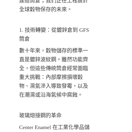
建造筒倉；我們正在工程設計
全球穀物保存的未來。
1. 技術轉變：從鍍鋅倉到 GFS 
筒倉
數十年來，穀物儲存的標準一
直是鍍鋅波紋鋼。雖然功能齊
全，但這些傳統筒倉經常面臨
重大挑戰：內部摩擦損壞穀
物、濕氣滲入導致發霉，以及
在潮濕或沿海氣候中腐蝕。
玻璃熔接鋼的革命
Center Enamel 在工業化學品儲