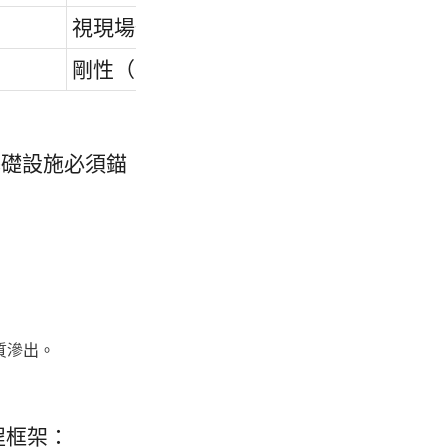
視現場條件而定
剛性（易產生應力裂紋）
基礎設施必須錨
質滲出。
工程框架：