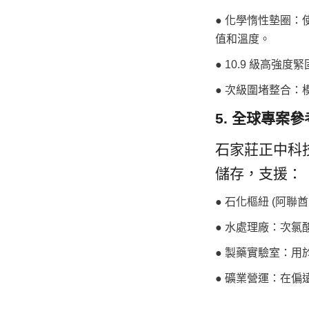
● 化學惰性墊圈：使用
值和溫度。
● 10.9 級高
● 次級圍堵整合
5. 全球專案
石家莊正中科
儲存，支援：
● 石化樞紐 (阿
● 水處理廠：次
● 製藥實驗室：用
● 礦業營運：在