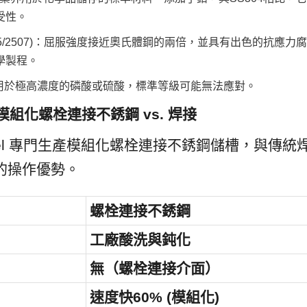
受性。
2205/2507)：屈服強度接近奧氏體鋼的兩倍，並具有出色的抗應
學製程。
：用於極高濃度的磷酸或硫酸，標準等級可能無法應對。
模組化螺栓連接不銹鋼 vs. 焊接
Enamel 專門生產模組化螺栓連接不銹鋼儲槽，與傳
的操作優勢。
螺栓連接不銹鋼
工廠酸洗與鈍化
無（螺栓連接介面）
速度快60% (模組化)