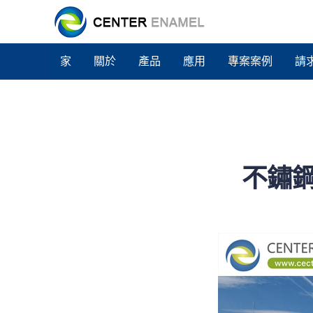
家
關於
產品
應用
專案案例
請
不鏽