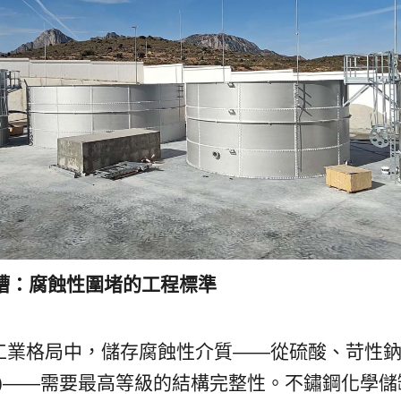
槽：腐蝕性圍堵的工程標準
年的工業格局中，儲存腐蝕性介質——從硫酸、苛性
Cs)——需要最高等級的結構完整性。不鏽鋼化學