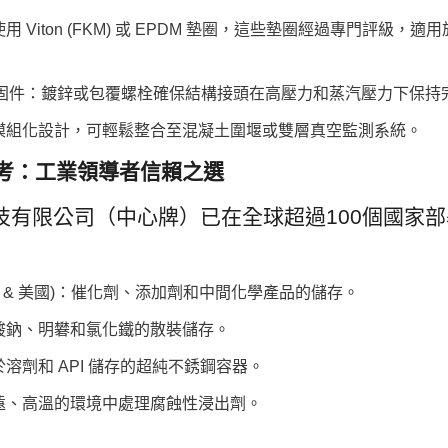
 Viton (FKM) 或 EPDM 墊圈，這些墊圈經過專門評級，適用
強度緊固件：鍍鋅或包覆螺栓確保結構接頭在高壓力和蒸汽壓力下保持
：模組化設計，可輕鬆整合至混凝土圍堰或雙層真空監測系統。
參考：工業領導者信賴之選
技有限公司（中心牌）已在全球超過100個國家
聯酋 & 美國)：催化劑、添加劑和中間化學產品的儲存。
氯酸鈉、明礬和氯化鐵的散裝儲存。
於溶劑和 API 儲存的超純不銹鋼容器。
偏遠、高溫的環境中處理腐蝕性浸出劑。