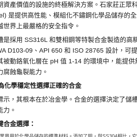
期資產價值的設施的終極解決方案。石家莊正眾科
Enamel) 是提供高性能、模組化不鏽鋼化學品儲存
越世界上最嚴格的安全指令。
是採用 SS316L 和雙相鋼等特製合金製造的
 D103-09、API 650 和 ISO 28765 設計，可
被動鉻氧化層在 pH 值 1-14 的環境中，能提
力腐蝕龜裂能力。
：為化學穩定性選擇正確的合金
標示，其根本在於冶金學。合金的選擇決定了儲
能力。
鍵合金選擇：
16L：工業界用於化學品儲存的標準材料。添加了鉬，與SS304相比