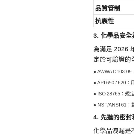
品質管制
抗震性
3. 化學品安
為滿足 202
定於可驗證的
● AWWA D10
● API 650 
● ISO 2876
● NSF/ANS
4. 先進的密
化學品洩漏是不