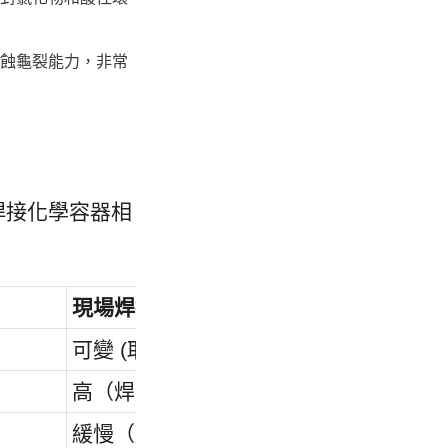
力腐蝕龜裂能力，非常
統焊接化學容器相
現場焊接不銹鋼
可變 (取決於現場)
高（焊縫是腐蝕的弱點）
緩慢（廣泛的 X 光和測試）