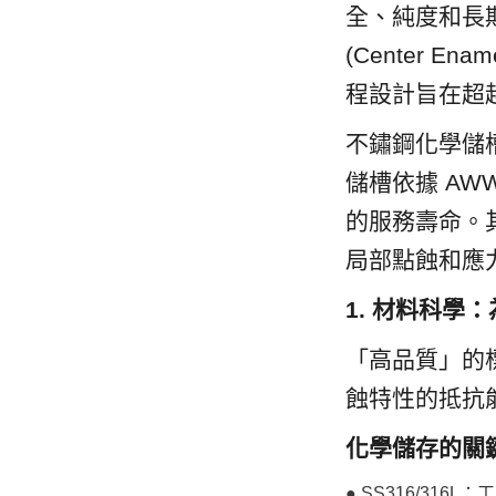
全、純度和長
(Center 
程設計旨在超
不鏽鋼化學儲槽
儲槽依據 AWWA
的服務壽命。其
局部點蝕和應
1. 材料科學
「高品質」的
蝕特性的抵抗
化學儲存的關
● SS316/3