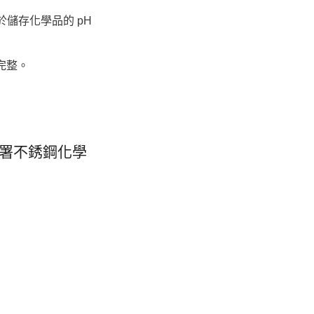
於儲存化學品的 pH 
完整。
部署不銹鋼化學