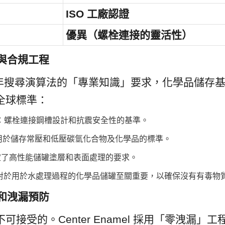
ISO 工廠認證
優異（螺栓連接的靈活性）
全與合規工程
6 年搜尋演算法的「專業知識」要求，化學品儲存
全球標準：
3-09：螺栓連接鋼槽設計和抗震安全性的基準。
/ 620：用於儲存常壓和低壓碳氫化合物及化學品的標準。
5：規定了高性能儲罐塗層和表面處理的要求。
I 61：對於用於水處理過程的化學品儲罐至關重要，以確保沒有有毒物
封和洩漏預防
可接受的。Center Enamel 採用「零洩漏」