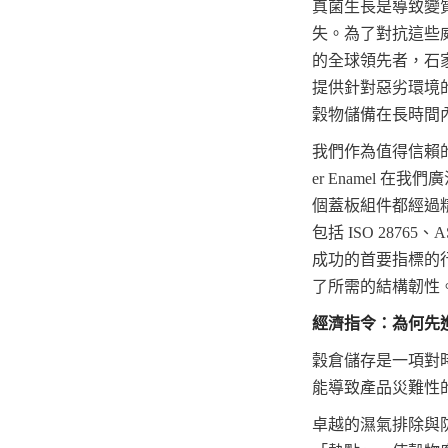
真菌生長是導致變
失。為了對抗這些
的全球領先者，石家
提供針對惡劣環境
穀物儲備在長時間
我們作為值得信賴
er Enamel 
個蓋板組件都經過
包括 ISO 287
成功的首要指標的
了所需的結構韌性
經濟指令：為何先
穀倉儲存是一項對
能導致產品災難性
卓越的濕氣排除與