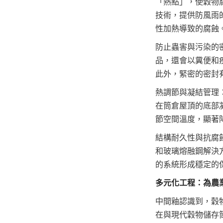
「熱點」，使穀物
技術，提供防風雨
性加熱導致的腐蝕
防止蟲害與污染的
品，還會以糞便和
此外，緊密的密封
熱調節與凝結管理
在筒倉屋頂的底部
節空間溫度，顯著
結構耐久性與抗腐
和玻璃熔融鋼解決
的系統形成穩定的
多元化工程：為農
中間釉認識到，穀
在與現代穀物儲存