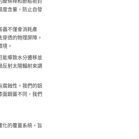
的壓條桿和節點密封
濕度含量，防止自發
害蟲不僅會消耗產
法穿透的物理屏障。
環境。
可能導致水分遷移並
過反射太陽輻射來調
有腐蝕性。我們的鋁
漆面鋼蓋不同，我們
樣化的覆蓋系統，旨