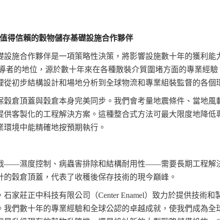
mel：您值得信賴的穀物儲存基礎設施合作夥伴
設施合作夥伴是一項策略性決策，將影響設施數十年的獲利能力和安全
全球領導者的地位，源於數十年來在各種散裝介質圍堵方面的專業經
理從初步結構設計和場地分析到全球物流和專業組裝監督的各個
保穀倉頂蓋與穀倉本身完美同步。我們會考量地震條件、當地風
提供客製化的工程解決方案。這種整合式方法可最大限度地降低
業環境中能精確地按預期執行。
戰——濕度控制、病蟲害排除和結構耐用性——需要長期工程解
計的穀倉頂蓋，代表了收穫後保存技術的現今巔峰。
石家莊正中科技有限公司（Center Enamel）致力於提供技術
。我們數十年的專業經驗和全球公認的卓越成就，使我們成為全