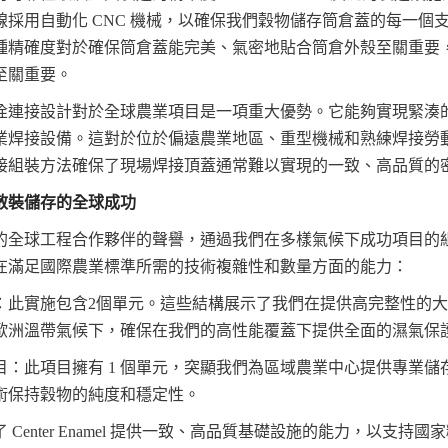
線採用自動化 CNC 機械，以確保我們穀物儲存筒倉蓋的每一個
種精確度對於確保筒倉蓋能完美、氣密地貼合筒倉外殼至關重要
至關重要。
栓連接設計對於全球農業項目是一項重大優勢。它能夠實現緊湊
業焊接設備。這對於位於偏遠農業地區、重型機械和熟練焊接勞
接組裝方法確保了現場焊接頂蓋通常難以實現的一致、高品質的
散裝儲存的全球成功
的全球工程合作夥伴的聲譽，通過我們在多樣氣候下成功項目的
在滿足國際農業標準所需的技術複雜性和數量方面的能力：
：此實施包含2個單元。這些結構展示了我們在提供高完整性的
歐洲溫帶氣候下，確保在我們的高性能覆蓋下提供全面的濕氣保
目：此項目擁有 1 個單元，突顯我們為區域農業中心提供專業儲
術保持穀物的純度和穩定性。
Center Enamel 提供一致、高品質基礎設施的能力，以支持