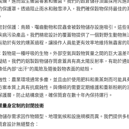
腐爛，進而滋生黴菌毒素和黴菌。我們的穀倉儲存頂蓋採用先進
的保護罩。透過阻止雨水和融雪滲入，我們確保穀物保持最佳的
。
密封保護：鳥類、囓齒動物和昆蟲會被穀物儲存設施吸引。這些
疾病污染產品。我們精密設計的覆蓋物提供了一個對野生動物無
有助於有效的燻蒸過程，讓操作人員能更有效率地維持無蟲害的
：穀物是一種呼吸的生物。外部空氣與穀物質量之間的巨大溫差
凝結。我們的鋁製穀物儲存筒倉蓋具有高太陽反射率，有助於通
降低內部"出汗"的風險及隨後穀物表面的結殼。
蝕性：農業環境通常多塵，並且由於使用肥料和熏蒸劑而可能具
方案本質上具有抗腐蝕性。與傳統的需要定期維護和重新粉刷的
保護層，防止結構衰退，確保筒倉在數十年內保持運行。
業量身定制的封閉技術
物儲存需求因作物類型、地理氣候和設施規模而異。我們提供多
筒倉設計無縫整合：