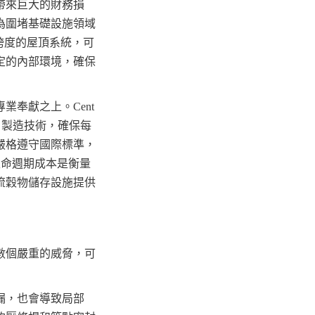
帶來巨大的財務損
為圍堵基礎設施領域
柱跨度的屋頂系統，可
定的內部環境，確保
奉獻之上。Cent
NC 製造技術，確保每
嚴格遵守國際標準，
低生命週期成本是衡量
流穀物儲存設施提供
數個嚴重的威脅，可
漏，也會導致局部