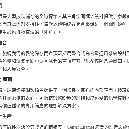
頂
頂是大型散裝儲存的全球標竿。其三角空間框架設計提供了卓越
徑而無需內部支撐柱。這對於穀物儲存筒倉來說是一個關鍵優勢
產生穀物堆積腐爛的「死角」。
整合
，強調我們的穀物儲存筒倉頂蓋採用整合式高容量通風系統設計
除熱量和濕氣至關重要。我們的穹頂可客製化配備防鳥通風口、
率和人員安全。
) 屋頂
術，玻璃熔接鋼製頂蓋提供了一個惰性、無孔的內部表面。玻璃
極其耐磨損的表面，可抵抗穀物粉塵的磨損和燻蒸劑的化學侵蝕
高價值種子的專用筒倉的理想解決方案。
上生產
靠性取決於其製造的精確度。Center Enamel 廣泛的製造設