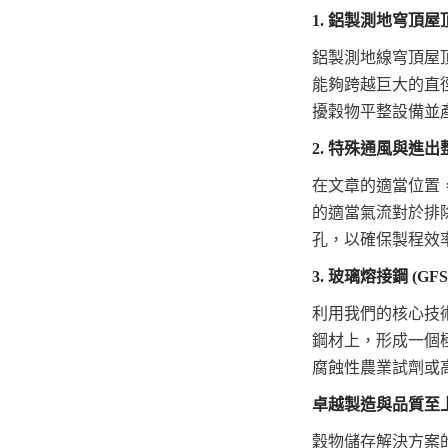
1. 鋁製測地穹頂屋
鋁製測地線穹頂屋
能夠跨越巨大的直
擾穀物平整設備並
2. 特殊通風與進出
在文章的適當位置
的適當氣流對於排
孔，以確保製程效
3. 玻璃熔接鋼 (GFS
利用我們的核心技
鋼材上，形成一個
腐蝕性農業試劑或
卓越製造與品質至
穀物儲存解決方案的可