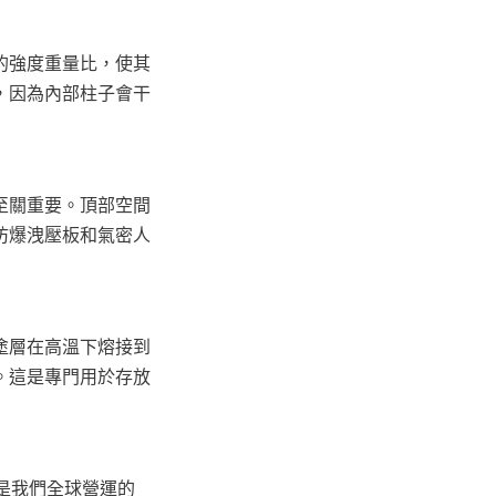
的強度重量比，使其
，因為內部柱子會干
至關重要。頂部空間
防爆洩壓板和氣密人
塗層在高溫下熔接到
。這是專門用於存放
施是我們全球營運的