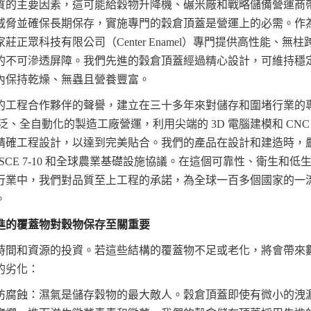
質的主要因素，這可能給穀物升降機、碾米廠和戰略儲備營運商
威脅並確保長期保存，實施專門的穀倉頂蓋是營運上的必需。作
莊正眾科技有限公司（Center Enamel）專門提供高性能、無
的不可滲透屏障。我們先進的穀倉頂蓋經過精心設計，可維持穩
內保持乾燥、無蟲且營養豐富。
的工程合作夥伴的聲譽，建立在三十多年來對儲存和圍堵行業的專業
在我們廣泛、全自動化的製造工廠營運，利用尖端的 3D 電腦建模和 C
精確工程設計，以達到完美貼合。我們的產品在設計和建造時，
65、ASCE 7-10 和全球農業基礎設施協議。在這個可靠性、衛生和
行業中，我們對品質至上工程的承諾，為全球一百多個國家的一
。
進的覆蓋物對穀物保存至關重要
時間和資源的投資。若這些結構的覆蓋物不足或老化，將會帶來
的劣化：
防腐蝕：濕氣是儲存穀物的最大敵人。穀倉頂蓋即使有微小的洩