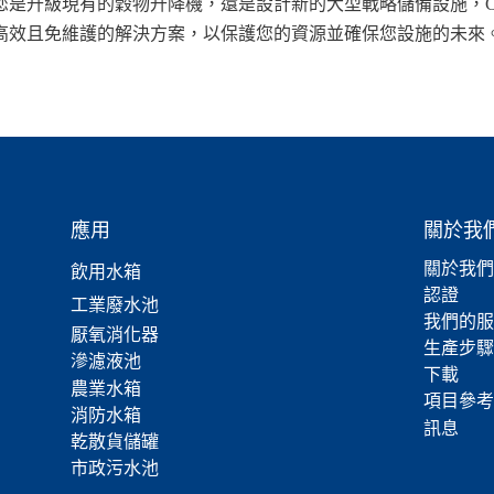
升級現有的穀物升降機，還是設計新的大型戰略儲備設施，Center 
高效且免維護的解決方案，以保護您的資源並確保您設施的未來
應用
關於我
關於我們
飲用水箱
認證
工業廢水池
我們的服
厭氧消化器
生產步驟
滲濾液池
下載
農業水箱
項目參考
消防水箱
訊息
乾散貨儲罐
市政污水池