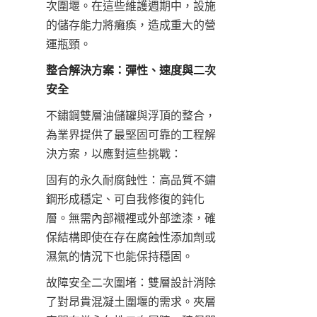
次圍堰。在這些維護週期中，設施
的儲存能力將癱瘓，造成重大的營
運瓶頸。
整合解決方案：彈性、速度與二次
安全
不鏽鋼雙層油儲罐與浮頂的整合，
為業界提供了最堅固可靠的工程解
決方案，以應對這些挑戰：
固有的永久耐腐蝕性：高品質不鏽
鋼形成穩定、可自我修復的鈍化
層。無需內部襯裡或外部塗漆，確
保結構即使在存在腐蝕性添加劑或
濕氣的情況下也能保持穩固。
故障安全二次圍堵：雙層設計消除
了對昂貴混凝土圍堰的需求。夾層