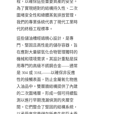
程，以確保這些重要資產的安全。
為了實現絕對的結構持久性、二次
圍堵安全性和總體蒸氣排放管理，
我們的專業係統代表了現代工業時
代的終極工程標準。
這些儲油槽經過精心設計，是專
門、堅固且高性能的儲存容器，旨
在應對大量碳氫化合物管理獨特的
機械和環境需求。其設計重點是採
用專門的高級不銹鋼合金——通常
是 304 或 316L——以確保非反應
性的接觸表面，防止金屬氧化物進
入油品中。雙層牆結構提供了內建
的二次圍堵層，形成一個可持續監
測以進行早期洩漏偵測的夾層空
間。它們整合了堅固的結構系統，
以承受高容量儲存所產生的巨大垂