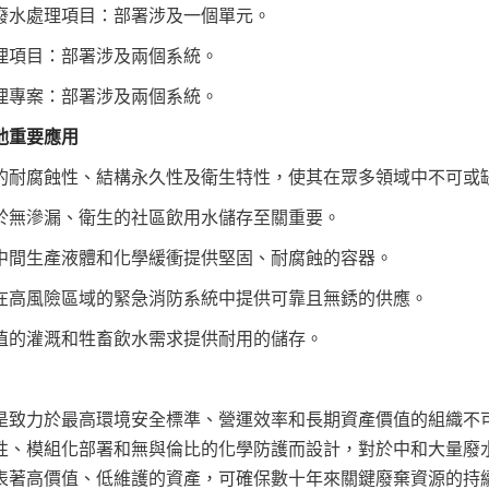
廢水處理項目：部署涉及一個單元。
理項目：部署涉及兩個系統。
理專案：部署涉及兩個系統。
他重要應用
的耐腐蝕性、結構永久性及衛生特性，使其在眾多領域中不可或
於無滲漏、衛生的社區飲用水儲存至關重要。
中間生產液體和化學緩衝提供堅固、耐腐蝕的容器。
在高風險區域的緊急消防系統中提供可靠且無銹的供應。
值的灌溉和牲畜飲水需求提供耐用的儲存。
是致力於最高環境安全標準、營運效率和長期資產價值的組織不
性、模組化部署和無與倫比的化學防護而設計，對於中和大量廢
表著高價值、低維護的資產，可確保數十年來關鍵廢棄資源的持