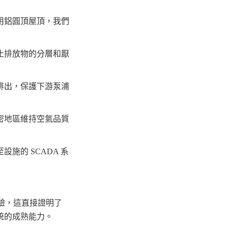
用鋁圓頂屋頂，我們
止排放物的分層和厭
排出，保護下游泵浦
密地區維持空氣品質
施的 SCADA 系
經驗，這直接證明了
統的成熟能力。