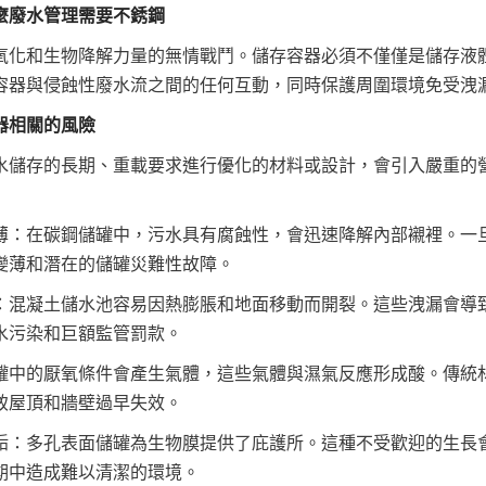
麼廢水管理需要不銹鋼
氧化和生物降解力量的無情戰鬥。儲存容器必須不僅僅是儲存液
容器與侵蝕性廢水流之間的任何互動，同時保護周圍環境免受洩
器相關的風險
水儲存的長期、重載要求進行優化的材料或設計，會引入嚴重的
薄：在碳鋼儲罐中，污水具有腐蝕性，會迅速降解內部襯裡。一
變薄和潛在的儲罐災難性故障。
：混凝土儲水池容易因熱膨脹和地面移動而開裂。這些洩漏會導
水污染和巨額監管罰款。
罐中的厭氧條件會產生氣體，這些氣體與濕氣反應形成酸。傳統
致屋頂和牆壁過早失效。
垢：多孔表面儲罐為生物膜提供了庇護所。這種不受歡迎的生長
期中造成難以清潔的環境。