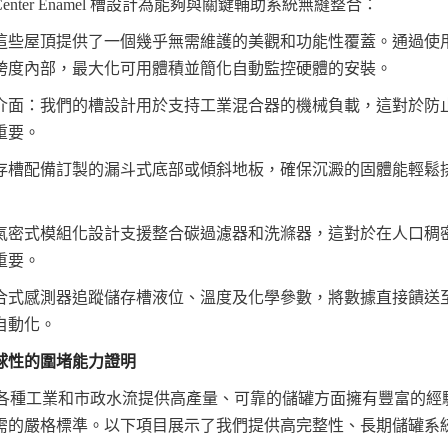
nter Enamel 槽設計為能夠與關鍵輔助系統無縫整合：
這些屋頂提供了一個幾乎無需維護的美觀和功能性覆蓋。通過使
跨度內部，最大化可用體積並簡化自動監控硬體的安裝。
介面：我們的槽設計用於支持工業混合器的機械負載，這對於防
重要。
存槽配備訂製的漏斗式底部或傾斜地板，確保沉澱的固體能輕鬆
氣密式模組化設計支援整合碳過濾器和洗滌器，這對於在人口稠
重要。
式感測器追蹤儲存槽液位、溫度及化學參數，將數據直接饋送至設
自動化。
球性的圍堵能力證明
mel 在為各種工業和市政水流提供高產量、可靠的儲罐方面擁有豐富的
需的嚴格標準。以下項目展示了我們提供高完整性、長期儲罐系