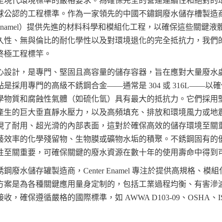
足現代環境標準的嚴格要求。為確保完全的營運連續性和絕對的
球公認的工程標準。作為一家領先的中國不鏽鋼廢水儲存槽製造
er Enamel）提供先進的材料科學和模組化工程，以確保這些關鍵
久性、無與倫比的耐化學性以及對環境退化的完全抵抗力，我們
終極工程標竿。
心設計，是專門、堅固且高容量的儲存容器，旨在應對大量廢水
是採用專門的高級不銹鋼合金——通常是 304 或 316L——以
學物質和腐蝕性氣體（如硫化氫）具有最大的抵抗力。它們採用
產生的巨大垂直靜水壓力，以及高頻填充、排放和環境風力或地
現了耐用、超光滑的內部表面，這對於確保高效的儲存環境至關
藝效率的化學殘留物、生物膜或礦物水垢的積聚。不銹鋼固有的
性至關重要，可確保關鍵的廢水資源在數十年的使用壽命中得到
廢水儲存罐製造商，Center Enamel 專注於提供高規格、模
方案是為各種關鍵應用量身定制的，包括工業過程均衡、有害滲
確保遵循嚴格的國際標準，如 AWWA D103-09、OSHA、ISO 28