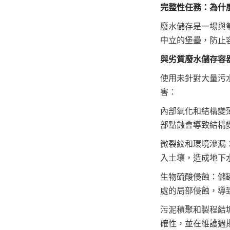
完整性任務：為什
廢水儲存是一場與
中立的堡壘，防止
與劣質廢水儲存容
使用未針對大量污
害：
內部氧化和結構變
部點蝕會導致結構
微裂紋和環境滲漏
入土壤，造成地下
生物硫酸侵蝕：儲
處的局部侵蝕，導
污泥積聚和製程結
確性，並在維護週