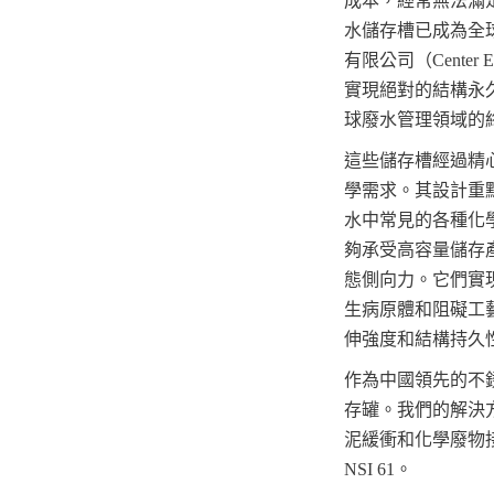
成本，經常無法滿
水儲存槽已成為全
有限公司（Cent
實現絕對的結構永
球廢水管理領域的
這些儲存槽經過精
學需求。其設計重點
水中常見的各種化
夠承受高容量儲存
態側向力。它們實
生病原體和阻礙工
伸強度和結構持久
作為中國領先的不銹鋼
存罐。我們的解決
泥緩衝和化學廢物接收，
NSI 61。