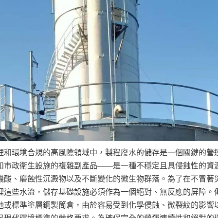
理和環境合規的高風險領域中，製程廢水的儲存是一個關鍵的營
和市政衛生設施的複雜副產品——是一種不穩定且具侵蝕性的資
機酸、磨蝕性沉澱物以及不斷變化的微生物群落。為了在不冒著
理這些水流，儲存基礎設施必須作為一個絕對、無反應的屏障。
池或標準塗層鋼製筒倉，由於容易受到化學侵蝕、微裂紋的影響