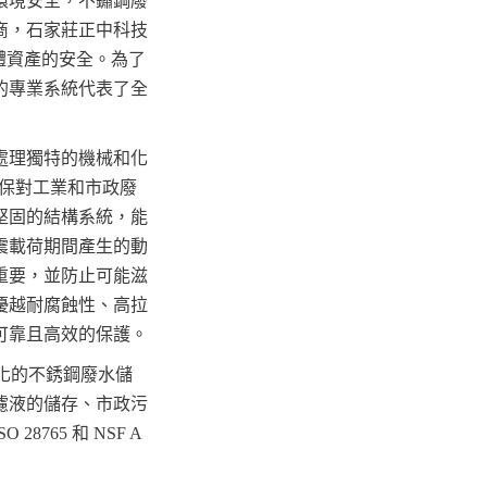
環境安全，不鏽鋼廢
商，石家莊正中科技
液體資產的安全。為了
的專業系統代表了全
處理獨特的機械和化
確保對工業和市政廢
堅固的結構系統，能
震載荷期間產生的動
重要，並防止可能滋
優越耐腐蝕性、高拉
可靠且高效的保護。
組化的不銹鋼廢水儲
濾液的儲存、市政污
765 和 NSF A