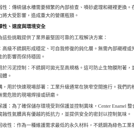
弱性：傳統儲水槽需要頻繁的內部檢查、噴砂處理和襯裡更換。
力將大受影響，造成重大的營運瓶頸。
彈性、速度與環境安全
為這些挑戰提供了業界最堅固可靠的工程解決方案：
：高級不銹鋼形成穩定、可自我修復的鈍化層。無需內部襯裡或
性的影響而保持穩固。
用於污泥控制：不銹鋼可拋光至高規格。這可防止生物膜附著，
固體。
構，用於快速現場部署：工業升級通常在狹窄空間進行。我們的
無需危險的現場焊接或研磨。
：為了確保儲存環境受到保護並控制異味，Center Enamel 
腐蝕性氣體具有優越的抵抗力，並提供安全的密封以控制氣味。
回收性：作為一種維護需求最低的永久材料，不銹鋼為綠色工業