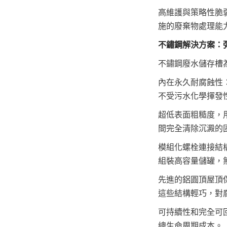
高維護與策略性脆
施的廢棄物處理能
不鏽鋼解決方案：
不鏽鋼廢水儲存槽
內在永久耐腐蝕性
不受污水化學揮發
超低表面粗糙度，
間完全清除沉澱的
模組化螺栓連接結
組裝高容量儲罐，
先進的鋁圓頂屋頂保護
這些結構輕巧，對
可持續性和完全可
總生命周期成本。