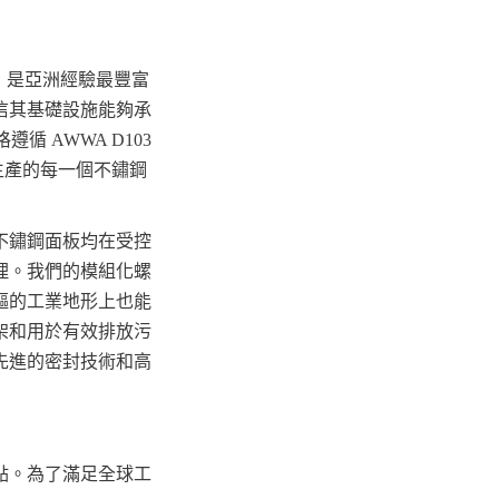
l）是亞洲經驗最豐富
信其基礎設施能夠承
循 AWWA D103
們生產的每一個不鏽鋼
不鏽鋼面板均在受控
理。我們的模組化螺
嶇的工業地形上也能
架和用於有效排放污
先進的密封技術和高
點。為了滿足全球工