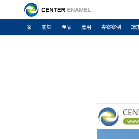
家
關於
產品
應用
專案案例
請