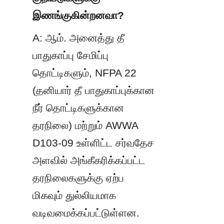
இணங்குகின்றனவா?
A: ஆம். அனைத்து தீ 
பாதுகாப்பு சேமிப்பு 
தொட்டிகளும், NFPA 22 
(தனியார் தீ பாதுகாப்புக்கான 
நீர் தொட்டிகளுக்கான 
தரநிலை) மற்றும் AWWA 
D103-09 உள்ளிட்ட சர்வதேச 
அளவில் அங்கீகரிக்கப்பட்ட 
தரநிலைகளுக்கு ஏற்ப 
மிகவும் துல்லியமாக 
வடிவமைக்கப்பட்டுள்ளன.