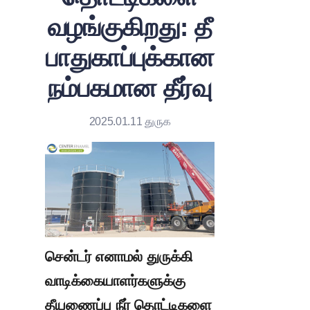
வழங்குகிறது: தீ
பாதுகாப்புக்கான
நம்பகமான தீர்வு
2025.01.11 துருக
சென்டர் எனாமல் துருக்கி 
வாடிக்கையாளர்களுக்கு 
தீயணைப்பு நீர் தொட்டிகளை 