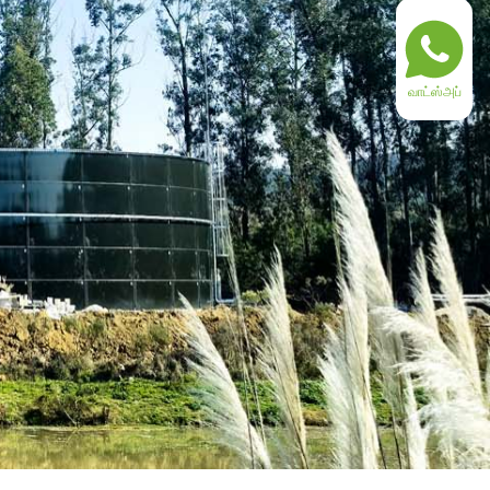
வாட்ஸ்அப்