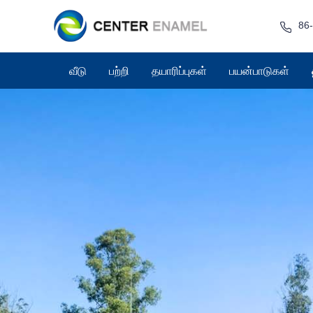
86
வீடு
பற்றி
தயாரிப்புகள்
பயன்பாடுகள்