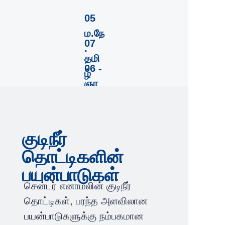
05
ம.நே
07
.
தமி
06 -
ழ்
ஞா
யிறு
குடிநீர்
தொட்டிகளின்
பயன்பாடுகள்
சென்டர் எனாமலின் குடிநீர்
தொட்டிகள், பரந்த அளவிலான
பயன்பாடுகளுக்கு நம்பகமான