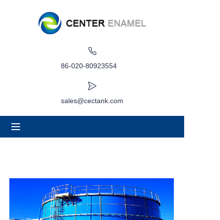
வீடு
பற்றி
86-020-80923554
தயாரிப்புகள்
sales@cectank.com
பயன்பாடுகள்
திட்ட வழக்கு
கோரிக்கை விலைப்புள்ளி
செய்தி
தொடர்பு