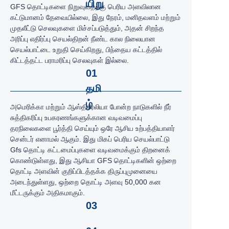
யிறு
GFS தொட்டிகளை நிறுவுவதற்கு பெரிய அளவிலான
கட்டுமானம் தேவையில்லை, இது நேரம், மனிதவளம் மற்றும்
முதலீட்டு செலவுகளை மிச்சப்படுத்தும், அதன் சிறந்த
அரிப்பு எதிர்ப்பு செயல்திறன் நீண்ட கால நிலையான
செயல்பாட்டை உறுதி செய்கிறது, பிந்தைய கட்டத்தில்
கிட்டத்தட்ட பராமரிப்பு செலவுகள் இல்லை.
01
தமி
ழ்
அமெரிக்கா மற்றும் ஆஸ்திரேலியா போன்ற நாடுகளில் நீர்
சுத்திகரிப்பு உபகரணங்களுக்கான வடிவமைப்பு
தரநிலைகளை பூர்த்தி செய்யும் ஒரே ஆசிய உற்பத்தியாளர்
சென்டர் எனாமல் ஆகும். இது மிகப் பெரிய செயல்பாட்டு
Gfs தொட்டி கட்டமைப்புகளை வடிவமைக்கும் திறனைக்
கொண்டுள்ளது, இது ஆசியா GFS தொட்டிகளின் ஒற்றை
தொட்டி அளவின் குறிப்பிடத்தக்க திருப்புமுனையை
அடைந்துள்ளது, ஒற்றை தொட்டி அளவு 50,000 கன
மீட்டருக்கும் அதிகமாகும்.
03