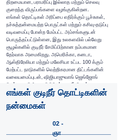
திறமையான, பராமரிப்பு இல்லாத மற்றும் செலவு
குறைந்த விருப்பங்களை வழங்குகின்றன.
எங்கள் தொட்டிகள் அரிப்பை எதிர்க்கும் பூச்சுகள்,
நச்சுத்தன்மையற்ற பொருட்கள் மற்றும் கசிவு-தடுப்பு
வடிவமைப்பு போன்ற மேம்பட்ட அம்சங்களுடன்
பொருத்தப்பட்டுள்ளன, இது உலகளவில் பல்வேறு
சூழல்களில் குடிநீர் சேமிப்பிற்கான நம்பகமான
தேர்வாக அமைகிறது. அமெரிக்கா, கனடா,
ஆஸ்திரேலியா மற்றும் மலேசியா உட்பட 100 க்கும்
மேற்பட்ட நாடுகளில் வெற்றிகரமான திட்டங்களின்
வலையமைப்புடன், ஷிஜியாஜுவாங் ஜெங்ஜோங்
டெக்னாலஜி கோ., லிமிடெட் குடிநீர் தொட்டி
எங்கள் குடிநீர் தொட்டிகளின்
தீர்வுகளில் தரம், நம்பகத்தன்மை மற்றும்
செயல்திறனுக்கான உலகளாவிய அளவுகோலை
நன்மைகள்
தொடர்ந்து அமைத்து வருகிறது.
02 -
ஞா