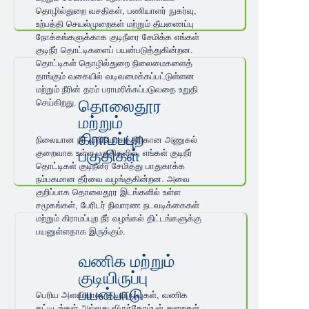
தொழில்துறை வசதிகள், பணியாளர் நுகர்வு,
உற்பத்தி செயல்முறைகள் மற்றும் தீயணைப்பு
நோக்கங்களுக்காக குடிநீரை சேமிக்க எங்கள்
குடிநீர் தொட்டிகளைப் பயன்படுத்துகின்றன.
தொட்டிகள் தொழில்துறை நிலைமைகளைத்
தாங்கும் வகையில் வடிவமைக்கப்பட்டுள்ளன
மற்றும் நீரின் தரம் பராமரிக்கப்படுவதை உறுதி
தொலைதூர
செய்கிறது.
மற்றும்
கிராமப்புற
நிலையான நீர் விநியோகத்திற்கான அணுகல்
பகுதிகள்
குறைவாக உள்ள பகுதிகளில், எங்கள் குடிநீர்
தொட்டிகள் குடிநீரை சேமித்து பாதுகாக்க
நம்பகமான தீர்வை வழங்குகின்றன. அவை
குறிப்பாக தொலைதூர இடங்களில் உள்ள
சமூகங்கள், பேரிடர் நிவாரண நடவடிக்கைகள்
மற்றும் கிராமப்புற நீர் வழங்கல் திட்டங்களுக்கு
பயனுள்ளதாக இருக்கும்.
வணிக மற்றும்
குடியிருப்பு
பயன்பாடு
பெரிய அளவிலான குடியிருப்புகள், வணிக
கட்டிடங்கள் அல்லது விருந்தோம்பல் துறைகள்