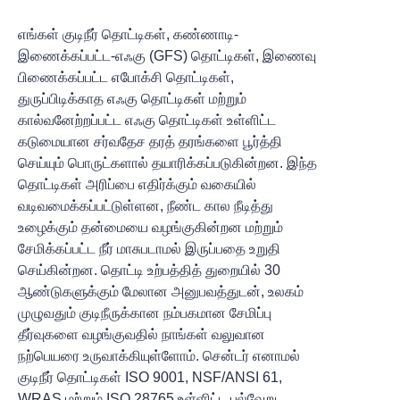
எங்கள் குடிநீர் தொட்டிகள், கண்ணாடி-
இணைக்கப்பட்ட-எஃகு (GFS) தொட்டிகள், இணைவு
பிணைக்கப்பட்ட எபோக்சி தொட்டிகள்,
துருப்பிடிக்காத எஃகு தொட்டிகள் மற்றும்
கால்வனேற்றப்பட்ட எஃகு தொட்டிகள் உள்ளிட்ட
கடுமையான சர்வதேச தரத் தரங்களை பூர்த்தி
செய்யும் பொருட்களால் தயாரிக்கப்படுகின்றன. இந்த
தொட்டிகள் அரிப்பை எதிர்க்கும் வகையில்
வடிவமைக்கப்பட்டுள்ளன, நீண்ட கால நீடித்து
உழைக்கும் தன்மையை வழங்குகின்றன மற்றும்
சேமிக்கப்பட்ட நீர் மாசுபடாமல் இருப்பதை உறுதி
செய்கின்றன. தொட்டி உற்பத்தித் துறையில் 30
ஆண்டுகளுக்கும் மேலான அனுபவத்துடன், உலகம்
முழுவதும் குடிநீருக்கான நம்பகமான சேமிப்பு
தீர்வுகளை வழங்குவதில் நாங்கள் வலுவான
நற்பெயரை உருவாக்கியுள்ளோம்.
சென்டர் எனாமல்
குடிநீர் தொட்டிகள் ISO 9001, NSF/ANSI 61,
WRAS மற்றும் ISO 28765 உள்ளிட்ட பல்வேறு