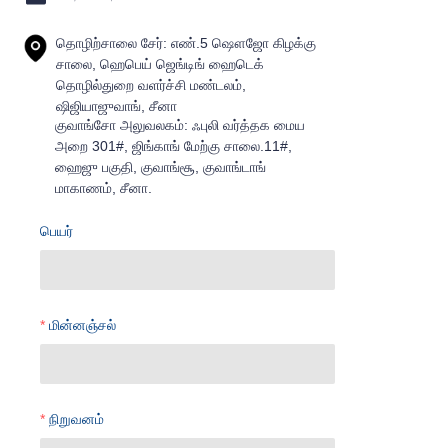
தொழிற்சாலை சேர்: எண்.5 ஷௌஜோ கிழக்கு
சாலை, ஹெபெய் ஜெங்டிங் ஹைடெக்
தொழில்துறை வளர்ச்சி மண்டலம்,
ஷிஜியாஜுவாங், சீனா
குவாங்சோ அலுவலகம்: ஃபுலி வர்த்தக மைய
அறை 301#, ஜிங்காங் மேற்கு சாலை.11#,
ஹைஜு பகுதி, குவாங்சூ, குவாங்டாங்
மாகாணம், சீனா.
பெயர்
மின்னஞ்சல்
நிறுவனம்