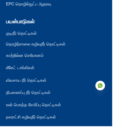
EPC தொழில்நுட்ப ஆதரவு
பயன்பாடுகள்
குடிநீர் தொட்டிகள்
தொழிற்சாலை கழிவுநீர் தொட்டிகள்
காற்றில்லா செரிமானம்
லீகேட் டாங்கிகள்
விவசாய நீர் தொட்டிகள்
தீயணைப்பு நீர் தொட்டிகள்
உலர் மொத்த சேமிப்பு தொட்டிகள்
TAM
நகராட்சி கழிவுநீர் தொட்டிகள்