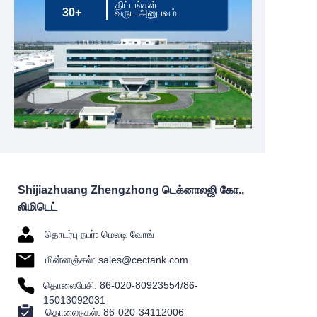
திட்டங்கள்
30+
வருட அனுபவம்
Shijiazhuang Zhengzhong டெக்னாலஜி கோ.,
லிமிடெட்
தொடர்பு நபர்: மெலடி வோங்
மின்னஞ்சல்: sales@cectank.com
தொலைபேசி: 86-020-80923554/86-
15013092031
தொலைநகல்: 86-020-34112006