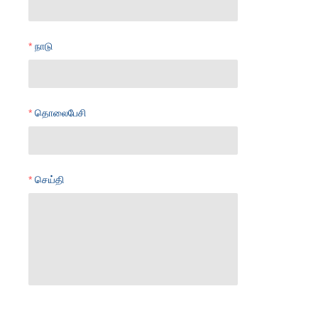
நாடு
தொலைபேசி
செய்தி