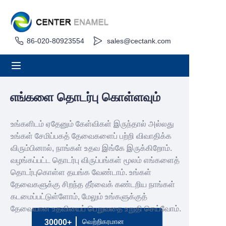
86-020-80923554
sales@cectank.com
வீடு
பற்றி
தயாரிப்புகள்
எங்களை தொடர்பு கொள்ளவும்
பயன்பாடுகள்
உங்களிடம் ஏதேனும் கேள்விகள் இருந்தால் அல்லது
உங்கள் சேமிப்பகத் தேவைகளைப் பற்றி விவாதிக்க
திட்ட வழக்கு
விரும்பினால், நாங்கள் உதவ இங்கே இருக்கிறோம்.
வழங்கப்பட்ட தொடர்பு விருப்பங்கள் மூலம் எங்களைத்
தொடர்புகொள்ள தயங்க வேண்டாம். உங்கள்
கோரிக்கை விலைப்புள்ளி
தேவைகளுக்கு சிறந்த தீர்வைக் கண்டறிய நாங்கள்
கடமைப்பட்டுள்ளோம், மேலும் உங்களுக்குத்
செய்தி
தேவையான உதவியைப் பெறுவதை உறுதி செய்வோம்.
வெற்றிகரமான
30000+
தொடர்பு