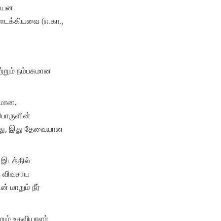
ாயன 
ளடக்கியவை (எ.கா., 
ற்றும் நம்பகமான 
மான, 
பொருளின் 
ிறது, இது தேவையான 
இடத்தில் 
 விவசாய 
ாறும் நீர் 
ும் உதவியாளர் 