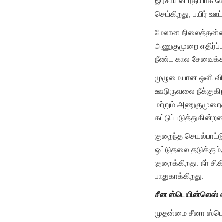
இரசாயன ரீதியாக செய
செய்கிறது, பயிர் ஊட்
மேலான நிலைத்தன்மை ம
அணுகுமுறை எதிர்ப்பு
நீண்ட கால சேவைக்க
முழுமையான ஒளி விலக்
ஊடுருவலை நீக்குகிற
மற்றும் அணுகுமுறைக
கட்டுப்படுத்துகின்ற
குறைந்த செயல்பாட்ட
ஒட்டுதலை தடுக்கும்,
குறைக்கிறது, நீர்
பாதுகாக்கிறது.
சீன ஸ்டெயின்லெஸ் ஸ
முதன்மை சீனா ஸ்டெய