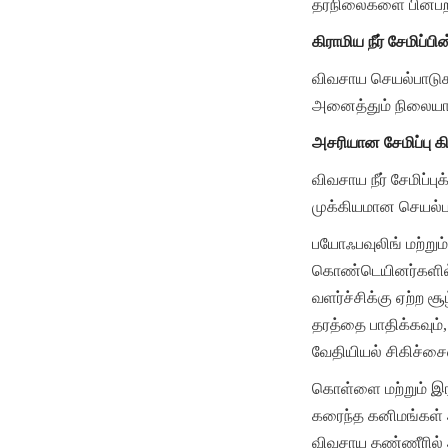
தரநிலைகளை பின்பற்ற
கிராமிய நீர் சேமிப்
விவசாய செயல்பாடுக
அனைத்தும் நிலையான
அசரியான சேமிப்பு 
விவசாய நீர் சேமிப்ப
முக்கியமான செயல்பா
பயோஃபவுலிங் மற்றும்
கொண்டெயினர்களில் 
வளர்ச்சிக்கு ஏற்ற ச
தரத்தை பாதிக்கவும்
வேதியியல் சிகிச்சைய
கொள்ளை மற்றும் இ
கரைந்த கனிமங்கள் 
விவசாய தண்ணீரில் அட