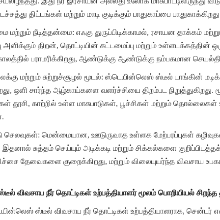
லிழந்தது. இது நீர் இரசாயன அல்லது உலோக மாசுபாட்டிலிருந்து விடுப
டச்சத்து திட்டங்கள் மற்றும் மாடி குடிக்கும் பாதுகாப்பை பாதுகாக்கிறது
ற்றும் நீடித்தன்மை: எஃகு துருப்பிடிக்காமல், ரசாயன தாக்கம் மற்றும் 
 அளிக்கும் திறன், தொட்டியின் கட்டமைப்பு மற்றும் உள்ளடக்கத்தின் 
ாலத்தில் பராமரிக்கிறது, ஆண்டுக்கு ஆண்டுக்கு நம்பகமான செயல்
கு மற்றும் சுற்றுச்சூழல் மூடல்: ஸ்டெயின்லெஸ் ஸ்டீல் டாங்கின் மடிக
து, ஒளி சார்ந்த ஆழ்காய்களை வளர்ச்சியை திறம்பட நிறுத்துகிறது. 
ள் தூசி, காற்றில் உள்ள மாசுபாடுகள், பூச்சிகள் மற்றும் தொல்லைகள
ன.
ு செலவுகள்: மென்மையான, ஊடுருவாத உள்ளக மேற்பரப்புகள் கழிவுகள் மற
 இதனால் சுத்தம் செய்யும் அடிக்கடி மற்றும் சிக்கல்களை குறிப்பிடத்த
 சிகிச்சை தேவைகளை குறைக்கிறது, மற்றும் விலையுயர்ந்த விவசாய உ
்டீல் விவசாய நீர் தொட்டிகள் உற்பத்தியாளர் மூலம் பொறியியல் சிறந்
ின்லெஸ் ஸ்டீல் விவசாய நீர் தொட்டிகள் உற்பத்தியாளராக, சென்டர் 