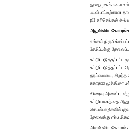
துறைமுகங்களை உள்ள
பயன்பாட்டிற்கான த
pH சரிசெய்தல் அல்லது
அலுமினிய கோபுரங்கள
எங்கள் நிரூபிக்கப்ப
சேமிப்புக்கு தேவைப
கட்டுப்படுத்தப்பட்ட
கட்டுப்படுத்தப்பட்
தூய்மையை, சிறந்த ம
சுகாதார முத்திரை ம
விரைவு அமைப்பு மற்ற
கட்டுமானத்தை அனும
செயல்பாடுகளில் குற
தேவைக்கு ஏற்ப மிக
அலுமினிய கோபுரம் கூ