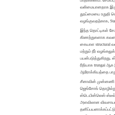
பாதிக்கலாம். சேமிப
வலிமையானதாக இருக்க
தூய்மையை உறுதி செய
வழங்குவதற்காக, Stain
இந்த தொட்டிகள் சேமி
கிணற்றுகளாக கவனம
கையாள structural வல
மற்றும் நீர் வழங்க
பயன்படுத்துகிறது. ஸ
ரீதியாக trungai ஆக
ஆரோக்கியத்தை பாது
சீனாவின் முன்னணி ஸ
ஜெங்சோங் தொழில்நுட்
ஸ்டெயின்லெஸ் ஸ்டீல்
அளவிலான விவசாயம், ம
தனிப்பயனாக்கப்பட்ட