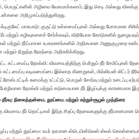
ள், பொருட்களின் அழிவை வேகமாக்கலாம், இது செடி அல்லது விலங்க
யன்களை அறிமுகப்படுத்துகிறது.
ாக்டிகுலேட் மாசுபாடு: குருட்டு உள்ளமைப்புகள் அல்லது மோசமான சீலி
ர் மற்றும் கழிவுகளைச் சேர்க்கவும், விநியோக கோடுகளில் நுழையவும
வுகள் மற்றும் நீர்ப்பாசன உபகரணங்களில் அதிகமான அணுகுமுறை உண்டா
 மற்றும் நிறுத்த நேரத்தை அதிகரிக்கிறது.
்பட்ட கட்டமைப்பு தோல்வி: விவசாயத்திற்கு பெரிதும் நீர் சேமிப்புகள் தேவ
ட்டமைப்பு வடிவமைப்பை இல்லாத கிணறுகள், மில்லியன் லிட்டர் நீரின் 
ஸ்டாட்டிக் சுமைக்கு உட்பட்டு, பொருள் சோர்வு மற்றும் உடைப்பு ஏற்பட
ரழிவான தோல்வி மற்றும் கடுமையான நீர் இழப்புக்கு காரணமாக இரு
 தீர்வு: நிலைத்தன்மை, தூய்மை, மற்றும் சுற்றுச்சூழல் முத்திரை
ு விவசாய நீர் தொட்டிகள் இந்த சிறப்பு தேவைகளுக்கு தீர்மானமான பொ
பு மற்றும் தூய்மை: உயர் தரமான ஸ்டெயின்லெஸ் ஸ்டீல் கொள்ளையாக்