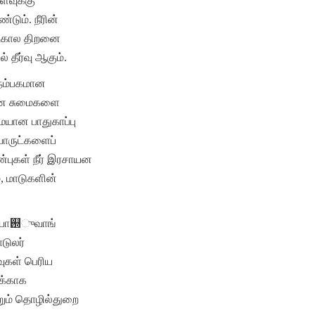
வுக்கு 
ும். நீரின் 
்டகால திறனை 
 தீர்வு ஆகும்.
 நம்பகமான 
ான சுமைகளை 
ையான பாதுகாப்பு 
பொருட்களைப் 
்புகள் நீர் இரசாயன 
 மாடுகளின் 
ஜியா஝ுவாங் 
டுலர் 
ுகள் பெரிய 
க்காக 
றும் தொழில்துறை 