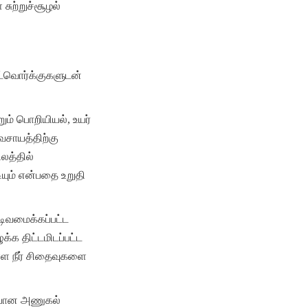
ற்றுச்சூழல் 
ட்வொர்க்குகளுடன் 
ம் பொறியியல், உயர் 
சாயத்திற்கு 
த்தில் 
யும் என்பதை உறுதி 
ிவமைக்கப்பட்ட 
்க திட்டமிடப்பட்ட 
்ள நீர் சிதைவுகளை 
்பான அணுகல் 