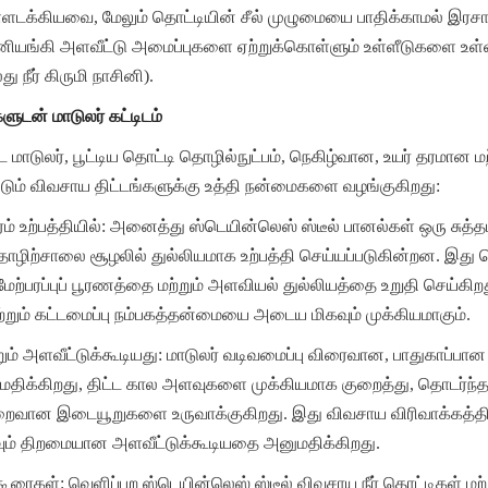
டக்கியவை, மேலும் தொட்டியின் சீல் முழுமையை பாதிக்காமல் இரச
ானியங்கி அளவீட்டு அமைப்புகளை ஏற்றுக்கொள்ளும் உள்ளீடுகளை உள்
 நீர் கிருமி நாசினி).
ுடன் மாடுலர் கட்டிடம்
ட்ட மாடுலர், பூட்டிய தொட்டி தொழில்நுட்பம், நெகிழ்வான, உயர் தரமான ம
்படும் விவசாய திட்டங்களுக்கு உத்தி நன்மைகளை வழங்குகிறது:
 தரம் உற்பத்தியில்: அனைத்து ஸ்டெயின்லெஸ் ஸ்டீல் பானல்கள் ஒரு சுத்த
ட தொழிற்சாலை சூழலில் துல்லியமாக உற்பத்தி செய்யப்படுகின்றன. இது 
ேற்பரப்புப் பூரணத்தை மற்றும் அளவியல் துல்லியத்தை உறுதி செய்க
ற்றும் கட்டமைப்பு நம்பகத்தன்மையை அடைய மிகவும் முக்கியமாகும்.
ும் அளவீட்டுக்கூடியது: மாடுலர் வடிவமைப்பு விரைவான, பாதுகாப்பான 
திக்கிறது, திட்ட கால அளவுகளை முக்கியமாக குறைத்து, தொடர்ந்த
ைவான இடையூறுகளை உருவாக்குகிறது. இது விவசாய விரிவாக்கத்தின் ம
வும் திறமையான அளவீட்டுக்கூடியதை அனுமதிக்கிறது.
ரைகள்: வெளிப்புற ஸ்டெயின்லெஸ் ஸ்டீல் விவசாய நீர் தொட்டிகள் மற்ற