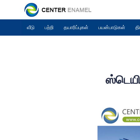
வீடு
பற்றி
தயாரிப்புகள்
பயன்பாடுகள்
தி
ஸ்டெயி