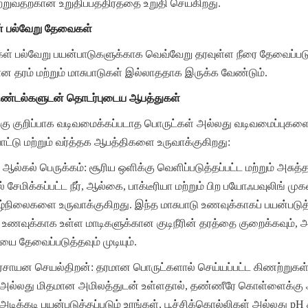
ுவதற்கான உறுதிப்பத்திரத்தை உறுதி செய்கிறது.
பின் பல்வேறு தேவைகள்
ள் பல்வேறு பயன்பாடுகளுக்காக வெவ்வேறு தரவுள்ள நீரை தேவைப்பட
 தரம் மற்றும் மாசுபாடுகள் இல்லாததாக இருக்க வேண்டும்.
கிண்டல்களுடன் தொடர்புடைய ஆபத்துகள்
ுக்கு குறிப்பாக வடிவமைக்கப்படாத பொருட்கள் அல்லது வடிவமைப்புகளை
ட்டு மற்றும் வர்த்தக ஆபத்திகளை உருவாக்குகிறது:
 ஆல்கல் பெருக்கம்: சூரிய ஒளிக்கு வெளிப்படுத்தப்பட்ட மற்றும் அசுத்த
சேமிக்கப்பட்ட நீர், ஆல்கை, பாக்டீரியா மற்றும் பிற பயோஃபவுலிங் ம
ூழ்நிலைகளை உருவாக்குகிறது. இந்த மாசுபாடு உணவுக்காகப் பயன்படுத்தப
, உணவுக்காக உள்ள மாடிகளுக்கான குடிநீரின் தரத்தை குறைக்கவும், 
ை தேவைப்படுத்தவும் முடியும்.
ரசாயன செயல்திறன்: தரமான பொருட்களால் செய்யப்பட்ட கிணற்றுகள்,
அல்லது மிதமான அமிலத்துடன் உள்ளதால், தண்ணீரே கொள்ளைக்கு ஆ
ிக்கடி பயன்படுத்தப்படும் உரங்கள், பூச்சிக்கொல்லிகள் அல்லது pH சர