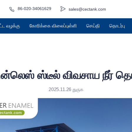
86-020-34061629
sales@cectank.com
ட்ட வழக்கு
கோரிக்கை விலைப்புள்ளி
செய்தி
தொடர்பு
ன்லெஸ் ஸ்டீல் விவசாய நீர் தொ
2025.11.26 துருக