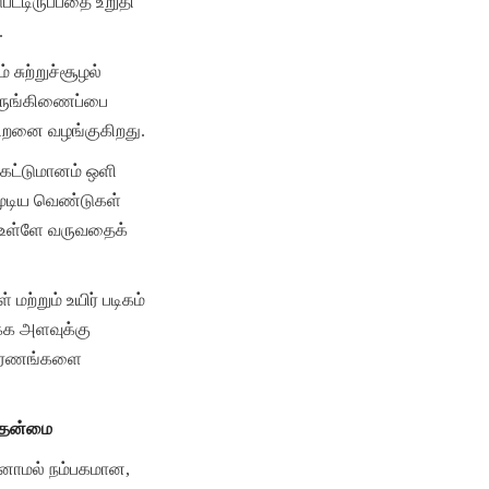
ட்டிருப்பதை உறுதி 
.
சுற்றுச்சூழல் 
ஒருங்கிணைப்பை 
திறனை வழங்குகிறது.
்கட்டுமானம் ஒளி 
மூடிய வெண்டுகள் 
் உள்ளே வருவதைக் 
்றும் உயிர் படிகம் 
க்க அளவுக்கு 
பகரணங்களை 
த தன்மை
எனாமல் நம்பகமான, 