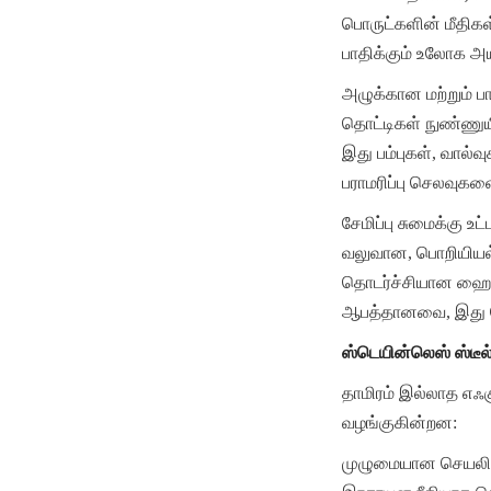
பொருட்களின் மீதிக
பாதிக்கும் உலோக அ
அழுக்கான மற்றும் ப
தொட்டிகள் நுண்ணுயி
இது பம்புகள், வால்
பராமரிப்பு செலவுகளை
சேமிப்பு சுமைக்கு உட
வலுவான, பொறியியல் க
தொடர்ச்சியான ஹைட்ரோ
ஆபத்தானவை, இது பே
ஸ்டெயின்லெஸ் ஸ்டீல்
தாமிரம் இல்லாத எஃக
வழங்குகின்றன:
முழுமையான செயலிழப்