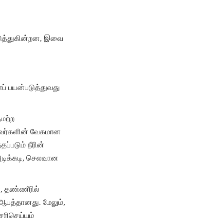
ுத்துகின்றன, இவை 
ப் பயன்படுத்துவது 
மற்ற 
ுகவர்களின் வேகமான 
்படும் நீரின் 
அடிக்கடி, செலவான 
 தண்ணீரில் 
பத்தானது. மேலும், 
ிசெய்யும் 