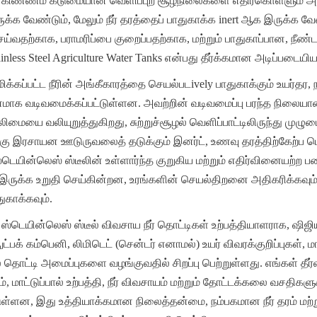
்பு கிண்ணம் கடுமையான வெளிப்புற சூழ்நிலைகளை எதிர்கொள்ளும் அள
 வேண்டும், மேலும் நீர் தரத்தைப் பாதுகாக்க inert ஆக இருக்க வேண்ட
்வதற்காக, பராமரிப்பை குறைப்பதற்காக, மற்றும் பாதுகாப்பான, நீண
less Steel Agriculture Water Tanks என்பது தீர்க்கமான அடிப்படையியல்
க்கப்பட்ட நீரின் அங்கீகாரத்தை செயல்படively பாதுகாக்கும் உயர்தர,
ாக வடிவமைக்கப்பட்டுள்ளன. அவற்றின் வடிவமைப்பு பரந்த நிலைய
ிமையை வலியுறுத்துகிறது, சுற்றுச்சூழல் வெளிப்பாட்டிலிருந்து முழும
லுக்கு இரசாயன ஊடுருவலைத் தடுக்கும் இனர்ட், உணவு தரத்திற்கேற்ப 
்டெயின்லெஸ் ஸ்டீலின் உள்ளார்ந்த குறுகிய மற்றும் எதிர்வினையற்ற பண
 இருக்க உறுதி செய்கின்றன, உரங்களின் செயல்திறனை அதிகரிக்கவும்,
காக்கவும்.
்டெயின்லெஸ் ஸ்டீல் விவசாய நீர் தொட்டிகள் உற்பத்தியாளராக, ஷி
பக் கம்பெனி, லிமிடெட் (சென்டர் எனாமல்) உயர் விவரக்குறிப்புகள், மா
 தொட்டி அமைப்புகளை வழங்குவதில் சிறப்பு பெற்றுள்ளது. எங்கள் தீர்வ
ாட்டுப்பால் உற்பத்தி, நீர் விவசாயம் மற்றும் தோட்டக்கலை வசதிகளு
ுள்ளன, இது உத்தியாக்கமான நிலைத்தன்மை, நம்பகமான நீர் தரம் மற்