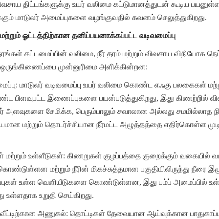
ாய திட்டங்களுக்கு உயர் வலிமை கட்டுமானத்துடன் கூடிய பயனுள்ள சு
ும் மாடுலர் அமைப்புகளை வழங்குவதில் கவனம் செலுத்துகிறது.
மற்றும் ஓட்டத்திற்கான தனிப்பயனாக்கப்பட்ட வடிவமைப்பு
ரங்கள் கட்டமைப்பின் வலிமை, நீர் தரம் மற்றும் விவசாய விநியோக நெ
 ஒருங்கிணைப்பை முன்னுரிமை அளிக்கின்றன:
ைப்பு: மாடுலர் வடிவமைப்பு உயர் வலிமை கொண்ட எஃகு பலகைகள் மற்று
்ட பிளவுபட்ட இணைப்புகளை பயன்படுத்துகிறது, இது கிணற்றில் விவ
் அளவுகளை சேமிக்க, பெரும்பாலும் சவாலான அல்லது சமமில்லாத நில
ியமான மற்றும் தொடர்ச்சியான நீர்மட்ட அழுத்தத்தை எதிர்கொள்ள முடி
 மற்றும் உள்ளீடுகள்: கிணறுகள் குழப்பத்தை குறைக்கும் வகையில் வட
கொண்டுள்ளன மற்றும் நீரின் மிகச்சுத்தமான பகுதியிலிருந்து நீரை இழுக
டுப்புகள் உள்ள வெளியீடுகளை கொண்டுள்ளன, இது பம்ப் அமைப்பில் உள
ு உள்ளதாக உறுதி செய்கிறது.
 அளவீட்டிற்கான அணுகல்: தொட்டிகள் தேவையான ஆய்வுக்கான பாதுகாப