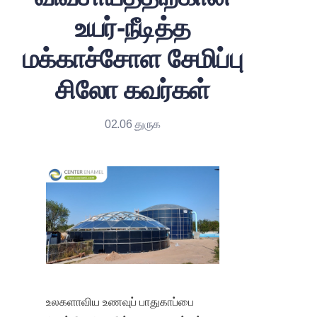
உயர்-நீடித்த
மக்காச்சோள சேமிப்பு
சிலோ கவர்கள்
02.06 துருக
உலகளாவிய உணவுப் பாதுகாப்பை 