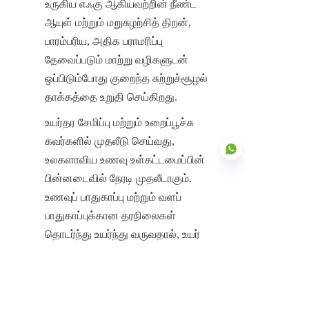
உருகிய எஃகு ஆகியவற்றின் நீண்ட 
ஆயுள் மற்றும் மறுசுழற்சித் திறன், 
பாரம்பரிய, அதிக பராமரிப்பு 
தேவைப்படும் மாற்று வழிகளுடன் 
ஒப்பிடும்போது குறைந்த சுற்றுச்சூழல் 
தாக்கத்தை உறுதி செய்கிறது.
உயர்தர சேமிப்பு மற்றும் உறைப்பூச்சு 
கவர்களில் முதலீடு செய்வது, 
உலகளாவிய உணவு உள்கட்டமைப்பின் 
பின்னடைவில் நேரடி முதலீடாகும். 
உணவுப் பாதுகாப்பு மற்றும் வளப் 
பாதுகாப்புக்கான தரநிலைகள் 
TAM
தொடர்ந்து உயர்ந்து வருவதால், உயர் 
செயல்திறன் கொண்ட கட்டுப்பாட்டு 
அமைப்புகளுக்கான தேவை 
அதிகரிக்கும். சென்டர் எனாமல் இந்த 
மேம்பட்ட அமைப்புகளின் ஆராய்ச்சி 