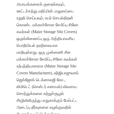
அபாயங்களைக் குறைக்கவும், 
ஊட்டச்சத்து மதிப்பின் பாதுகாப்பை 
உறுதி செய்யவும், உயர் செயல்திறன் 
கொண்ட மக்காச்சோள சேமிப்பு சிலோ 
கவர்கள் (Maize Storage Silo Covers) 
ஒருங்கிணைப்பு ஒரு அத்தியாவசிய 
பொறியியல் தரநிலையாக 
மாறியுள்ளது. ஒரு முன்னணி சீன 
மக்காச்சோள சேமிப்பு சிலோ கவர்கள் 
உற்பத்தியாளராக (Maize Storage Silo 
Covers Manufacturer), ஷிஜியாஜுவாங் 
ஜெங்ஜோங் டெக்னாலஜி கோ., 
லிமிடெட் (சென்டர் எனாமல்) விவசாய 
சொத்துக்களை சுற்றுச்சூழல் 
சீரழிவிலிருந்து பாதுகாக்கும் மேம்பட்ட 
அடைப்பு தீர்வுகளை வழங்குவதில் 