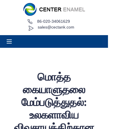
86-020-34061629
வீடு
sales@cectank.com
பற்றி
தயாரிப்புகள்
பயன்பாடுகள்
மொத்த
திட்ட வழக்கு
கையாளுதலை
கோரிக்கை விலைப்புள்ளி
மேம்படுத்துதல்:
உலகளாவிய
செய்தி
விவசாயத்திற்கான
தொடர்பு