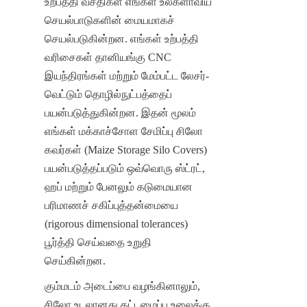
உற்பத்தி வசதிகள் எங்கள் உலகளாவிய 
செயல்பாடுகளின் மையமாகச் 
செயல்படுகின்றன. எங்கள் உற்பத்தி 
வரிசைகள் தானியங்கு CNC 
இயந்திரங்கள் மற்றும் மேம்பட்ட லேசர்-
வெட்டும் தொழில்நுட்பத்தைப் 
பயன்படுத்துகின்றன. இதன் மூலம் 
எங்கள் மக்காச்சோள சேமிப்பு சிலோ 
கவர்கள் (Maize Storage Silo Covers) 
பயன்படுத்தப்படும் ஒவ்வொரு ஸ்ட்ரட், 
ஹப் மற்றும் பேனலும் கடுமையான 
பரிமாணச் சகிப்புத்தன்மையை 
(rigorous dimensional tolerances) 
பூர்த்தி செய்வதை உறுதி 
செய்கின்றன.
கும்மடம் அடைப்பை வழங்கினாலும், 
சிலோ உடலானது கட்டமைப்பு உலைக்கு 