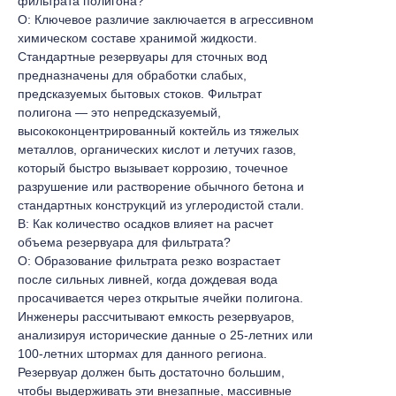
фильтрата полигона?
наклонные полыФильтрат естественным образом
О: Ключевое различие заключается в агрессивном
содержит тяжелые взвешенные твердые частицы
химическом составе хранимой жидкости.
и осадок, которые со временем оседают.
Стандартные резервуары для сточных вод
Современные резервуары строятся с наклонными
предназначены для обработки слабых,
полами или центральными приямками для
предсказуемых бытовых стоков. Фильтрат
упрощения удаления осадка. Кроме того, в
полигона — это непредсказуемый,
централизованную систему SCADA объекта
высококонцентрированный коктейль из тяжелых
интегрируются радарные или ультразвуковые
металлов, органических кислот и летучих газов,
датчики уровня, обеспечивающие мониторинг в
который быстро вызывает коррозию, точечное
реальном времени и активирующие
разрушение или растворение обычного бетона и
автоматические отключающие элементы
стандартных конструкций из углеродистой стали.
управления для предотвращения случайных
В: Как количество осадков влияет на расчет
переливов.
объема резервуара для фильтрата?
О: Образование фильтрата резко возрастает
после сильных ливней, когда дождевая вода
просачивается через открытые ячейки полигона.
Инженеры рассчитывают емкость резервуаров,
анализируя исторические данные о 25-летних или
100-летних штормах для данного региона.
Резервуар должен быть достаточно большим,
чтобы выдерживать эти внезапные, массивные