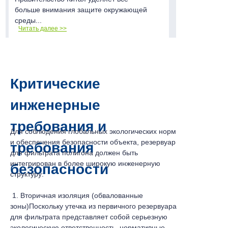
больше внимания защите окружающей
среды...
Читать далее >>
Критические
инженерные
требования и
Для соблюдения глобальных экологических норм
и обеспечения безопасности объекта, резервуар
требования
для фильтрата полигона должен быть
интегрирован в более широкую инженерную
безопасности
структуру:
1. Вторичная изоляция (обвалованные
зоны)Поскольку утечка из первичного резервуара
для фильтрата представляет собой серьезную
экологическую ответственность, нормативные