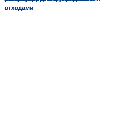
отходами
отходами