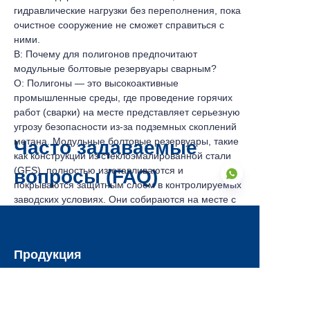
гидравлические нагрузки без переполнения, пока
очистное сооружение не сможет справиться с
ними.
В: Почему для полигонов предпочитают
модульные болтовые резервуары сварным?
О: Полигоны — это высокоактивные
промышленные среды, где проведение горячих
работ (сварки) на месте представляет серьезную
угрозу безопасности из-за подземных скоплений
метана. Модульные болтовые резервуары, такие
Часто задаваемые
как конструкции из стеклоэмалированной стали
(GFS), полностью изготавливаются и
вопросы (FAQ)
покрываются защитным слоем в контролируемых
заводских условиях. Они собираются на месте с
помощью механической домкратной системы, что
исключает необходимость в тяжелой сварке,
RU
сокращает время монтажа до 50% и
Продукция
предотвращает локальное повреждение
покрытия.
Резервуары из стеклоэмалированной стали