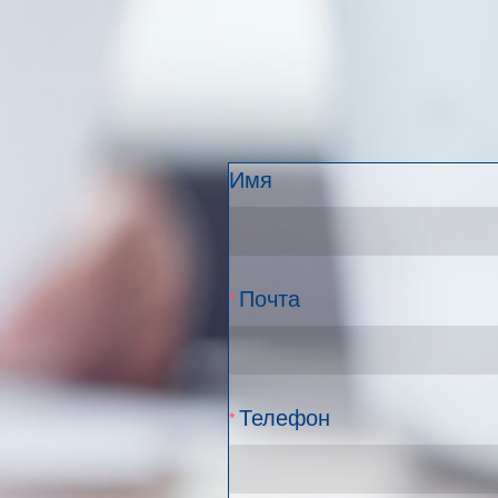
Расскажите 
вашим след
Имя
Почта
Телефон