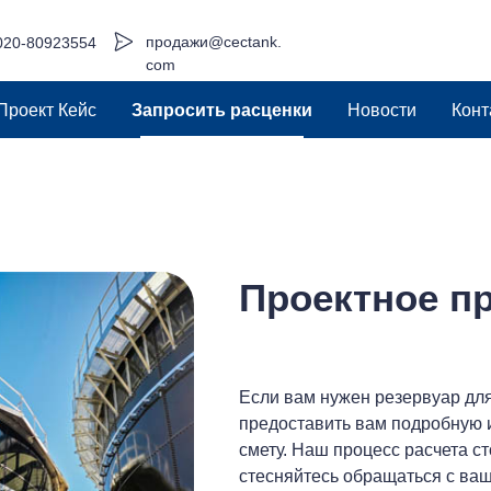
продажи@cectank.
020-80923554
com
Проект Кейс
Запросить расценки
Новости
Конт
Проектное п
Если вам нужен резервуар дл
предоставить вам подробную
смету. Наш процесс расчета с
стесняйтесь обращаться с ва