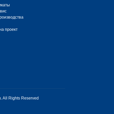
икаты
вис
роизводства
на проект
. All Rights Reserved