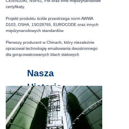
CE/EN1090, NSF61, FM oraz inne międzynarodowe
certyfikaty.
Projekt produktu ściśle przestrzega norm AWWA
D103, OSHA, 1SO28765, EUROCODE oraz innych
międzynarodowych standardów.
Pierwszy producent w Chinach, który niezależnie
opracował technologię emaliowania dwustronnego
dla gorącowalcowanych blach stalowych
Nasza
Historia