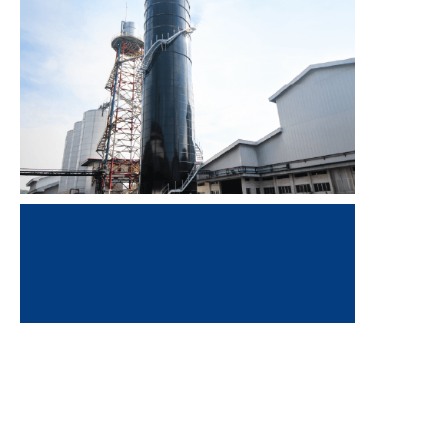
Nowa ceremonia wmurowania kamienia
węgielnego pod nową bazę
produkcyjną, powierzchnia produkcyjna
osiągnie ponad 150 000 m2
Gładko wyprodukowany i zainstalowany