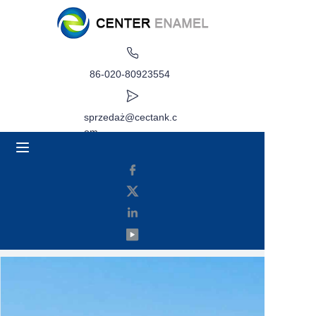
Dom
86-020-80923554
O
sprzedaż@cectank.c
Produkty
om
Aplikacje
Przypadek projektu
Poproś o wycenę
Aktualności
Kontakt