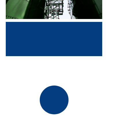
Pomyslnie opracowano pierwszą
podwójnie emaliowaną blachę
gorącowalcowaną w Azji
2005