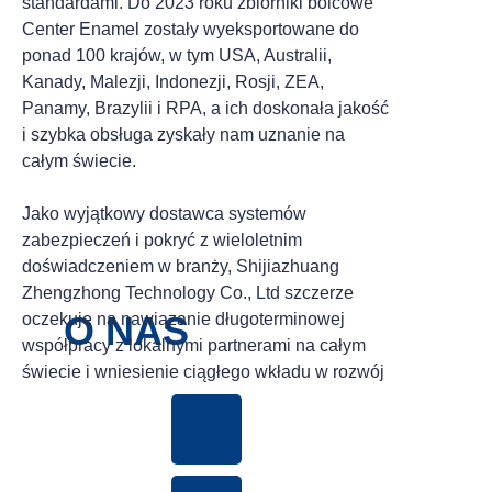
standardami. Do 2023 roku zbiorniki bolcowe
Center Enamel zostały wyeksportowane do
ponad 100 krajów, w tym USA, Australii,
Kanady, Malezji, Indonezji, Rosji, ZEA,
Panamy, Brazylii i RPA, a ich doskonała jakość
i szybka obsługa zyskały nam uznanie na
całym świecie.
Jako wyjątkowy dostawca systemów
zabezpieczeń i pokryć z wieloletnim
doświadczeniem w branży, Shijiazhuang
Zhengzhong Technology Co., Ltd szczerze
O NAS
oczekuje na nawiązanie długoterminowej
współpracy z lokalnymi partnerami na całym
świecie i wniesienie ciągłego wkładu w rozwój
branży.