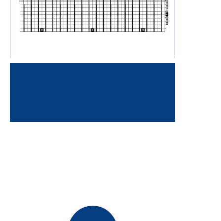
Ustanowiono rekord największej
objętości pojedynczego zbiornika
(21,094m³) producenta zbiorników GFS
w Azji
Firma została założona, koncentrując
się na produkcji emaliowanych
produktów