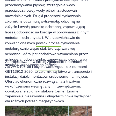
przechowywania płynów, szczególnie wody
przeciwpożarowej, wody pitnej i zastosowań
nawadniających. Dzięki procesowi cynkowania
zbiorniki te otrzymują wytrzymałą, odporną na
zużycie i trwałą powłokę ochronną, zapewniającą
lepszą odporność na korozję w porównaniu z innymi
metodami ochrony stali. W przeciwieństwie do
konwencjonalnych powłok proces cynkowania
metalurgicznie wiąże stal, tworząc warstwę
ochronną, która jest dodatkowo wzmacniana przez
ochronę anodową cynku, zapewniając długotrwałą
Zaprojektowane w ścisłej zgodności z normami
trwałość i odporność na korozję.
AWWA D103-09 i ocynkowane zgodnie z normami
GBT13912-2020, te zbiorniki są łatwe w transporcie i
instalacji dzięki montażowi śrubowemu na miejscu.
Oferując ekonomiczne rozwiązania z trwałymi
wykończeniami wewnętrznymi i zewnętrznymi,
ocynkowane zbiorniki stalowe Center Enamel
zapewniają niezawodną i długoterminową wydajność
dla różnych potrzeb magazynowych.