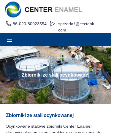
86-020-80923554
sprzedaż@cectank.
Dom
com
O
Produkty
Aplikacje
Zbiorniki ze stali ocynkowanej
Przypadek projektu
Poproś o wycenę
Zbiorniki ze stali ocynkowanej
Aktualności
Ocynkowane stalowe zbiorniki Center Enamel
Kontakt
stanowią ekonomiczne i praktyczne rozwiązanie do