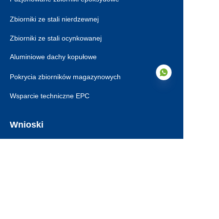
Zbiorniki ze stali nierdzewnej
Zbiorniki ze stali ocynkowanej
Aluminiowe dachy kopułowe
Pokrycia zbiorników magazynowych
Wsparcie techniczne EPC
PO
Wnioski
zbiorniki wody pitnej
Zbiorniki na ścieki przemysłowe
Fermentator Anaeróbico
Zbiorniki na odcieki