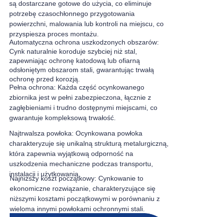
są dostarczane gotowe do użycia, co eliminuje
potrzebę czasochłonnego przygotowania
powierzchni, malowania lub kontroli na miejscu, co
przyspiesza proces montażu.
Automatyczna ochrona uszkodzonych obszarów:
Cynk naturalnie koroduje szybciej niż stal,
zapewniając ochronę katodową lub ofiarną
odsłoniętym obszarom stali, gwarantując trwałą
ochronę przed korozją.
Pełna ochrona: Każda część ocynkowanego
zbiornika jest w pełni zabezpieczona, łącznie z
zagłębieniami i trudno dostępnymi miejscami, co
gwarantuje kompleksową trwałość.
Najtrwalsza powłoka: Ocynkowana powłoka
charakteryzuje się unikalną strukturą metalurgiczną,
która zapewnia wyjątkową odporność na
uszkodzenia mechaniczne podczas transportu,
instalacji i użytkowania.
Najniższy koszt początkowy: Cynkowanie to
ekonomiczne rozwiązanie, charakteryzujące się
niższymi kosztami początkowymi w porównaniu z
wieloma innymi powłokami ochronnymi stali.