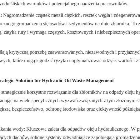
wodu śliskich warunków i potencjalnego narażenia pracowników.
: Nagromadzenie cząstek metali ciężkich, resztek węgla i zdegenerow
acznego gromadzenia się osadów i sedymentów na dnie zbiornika. To z
 zatyka rury i wymaga częstych, kosztownych i niebezpiecznych opera
lają krytyczną potrzebę zaawansowanych, niezawodnych i przyjaznych
ych, które mogą łagodzić ryzyko i optymalizować odzysk wartości z 
trategic Solution for Hydraulic Oil Waste Management
ą strategicznie korzystne rozwiązanie dla zbiorników na odpady oleju hy
adając na wiele specyficznych wyzwań związanych z tym złożonym st
ększa bezpieczeństwo, ochronę środowiska oraz efektywność późniejsz
kania wody: Kluczowa zaleta dla odpadów oleju hydraulicznego. W p
ących dachów, solidne systemy odwadniające zapobiegają gromadzeniu