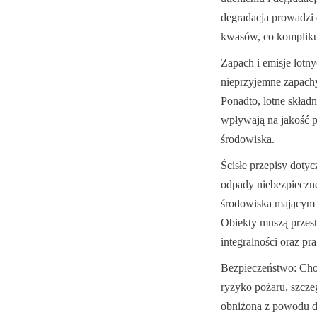
degradacja prowadzi 
kwasów, co komplikuj
Zapach i emisje lotn
nieprzyjemne zapachy
Ponadto, lotne skład
wpływają na jakość p
środowiska.
Ścisłe przepisy doty
odpady niebezpieczn
środowiska mającym n
Obiekty muszą przest
integralności oraz pr
Bezpieczeństwo: Choc
ryzyko pożaru, szczeg
obniżona z powodu de