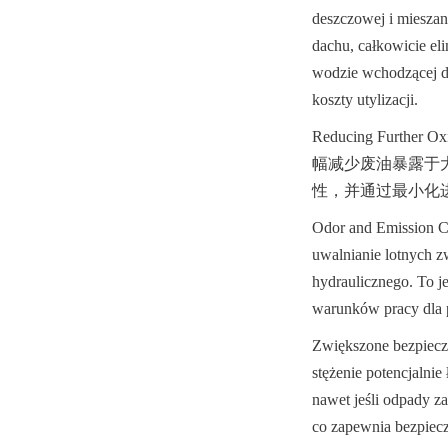
deszczowej i miesza
dachu, całkowicie el
wodzie wchodzącej do
koszty utylizacji.
Reducing Furt
幅减少废油暴露于
性，并通过最小化
Odor and Emission Con
uwalnianie lotnych 
hydraulicznego. To j
warunków pracy dla p
Zwiększone bezpiecze
stężenie potencjalnie
nawet jeśli odpady za
co zapewnia bezpiec