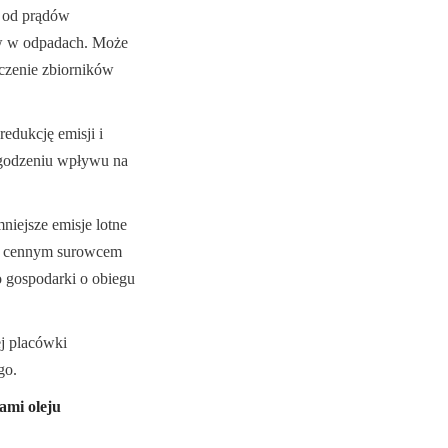
 od prądów 
ów w odpadach. Może 
czenie zbiorników 
dukcję emisji i 
agodzeniu wpływu na 
niejsze emisje lotne 
 i cennym surowcem 
o gospodarki o obiegu 
j placówki 
go.
mi oleju 