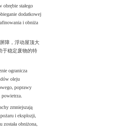
obrębie stałego 
obieganie dodatkowej 
finowania i obniża 
的连续物理屏障，浮动屋顶大
助于稳定废物的特
nie ogranicza 
dów oleju 
nowego, poprawy 
 powietrza.
chy zmniejszają 
ożaru i eksplozji, 
u została obniżona, 