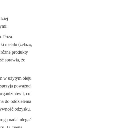
ziej 
ymi:
. Poza 
 metalu (żelazo, 
różne produkty 
ść sprawia, że 
m w użytym oleju 
sprzyja poważnej 
organizmów i, co 
a do oddzielenia 
tywność odzysku.
ogą nadal ulegać 
y. Ta ciągła 