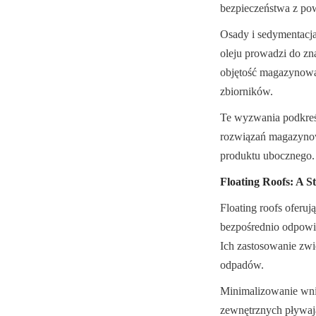
bezpieczeństwa z po
Osady i sedymentacja
oleju prowadzi do zn
objętość magazynową,
zbiorników.
Te wyzwania podkreś
rozwiązań magazynow
produktu ubocznego.
Floating Roofs: A S
Floating roofs oferuj
bezpośrednio odpowi
Ich zastosowanie zwi
odpadów.
Minimalizowanie wni
zewnętrznych pływaj