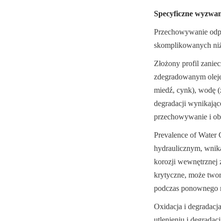
Specyficzne wyzwan
Przechowywanie odpad
skomplikowanych niż 
Złożony profil zanie
zdegradowanym olejem
miedź, cynk), wodę (
degradacji wynikające
przechowywanie i o
Prevalence of Water 
hydraulicznym, wnika
korozji wewnętrznej z
krytyczne, może twor
podczas ponownego ra
Oxidacja i degradacj
utlenieniu i degradacj