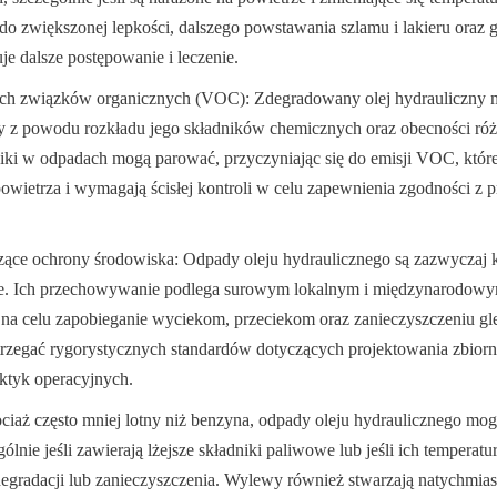
do zwiększonej lepkości, dalszego powstawania szlamu i lakieru oraz g
e dalsze postępowanie i leczenie.
ych związków organicznych (VOC): Zdegradowany olej hydrauliczny mo
 z powodu rozkładu jego składników chemicznych oraz obecności róż
niki w odpadach mogą parować, przyczyniając się do emisji VOC, które
owietrza i wymagają ścisłej kontroli w celu zapewnienia zgodności z p
czące ochrony środowiska: Odpady oleju hydraulicznego są zazwyczaj k
e. Ich przechowywanie podlega surowym lokalnym i międzynarodowy
a celu zapobieganie wyciekom, przeciekom oraz zanieczyszczeniu gle
rzegać rygorystycznych standardów dotyczących projektowania zbiorni
aktyk operacyjnych.
iaż często mniej lotny niż benzyna, odpady oleju hydraulicznego mogą
ólnie jeśli zawierają lżejsze składniki paliwowe lub jeśli ich temperatur
gradacji lub zanieczyszczenia. Wylewy również stwarzają natychmiast