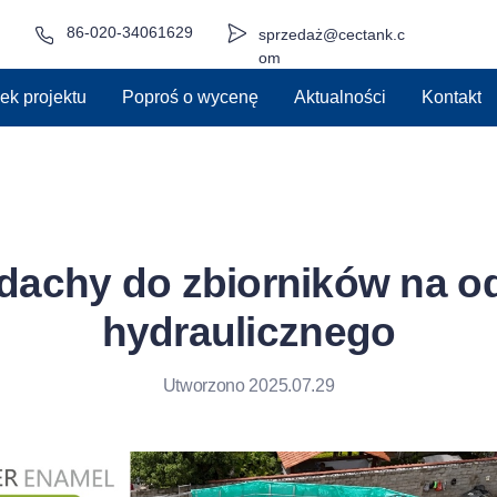
86-020-34061629
sprzedaż@cectank.c
om
ek projektu
Poproś o wycenę
Aktualności
Kontakt
dachy do zbiorników na o
hydraulicznego
Utworzono 2025.07.29