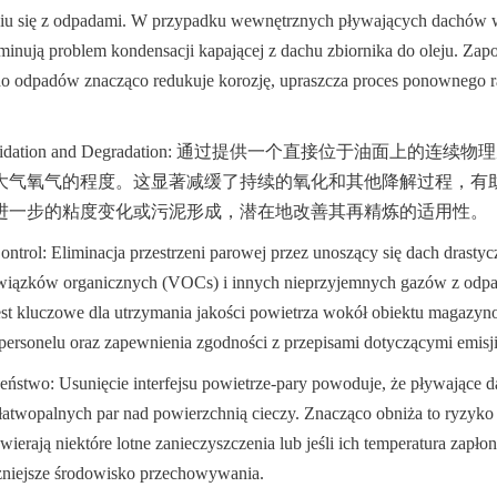
niu się z odpadami. W przypadku wewnętrznych pływających dachów w 
iminują problem kondensacji kapającej z dachu zbiornika do oleju. Zap
 odpadów znacząco redukuje korozję, upraszcza proces ponownego ra
her Oxidation and Degradation: 通过提供一个直接位于油面上
大气氧气的程度。这显著减缓了持续的氧化和其他降解过程，有
进一步的粘度变化或污泥形成，潜在地改善其再精炼的适用性。
trol: Eliminacja przestrzeni parowej przez unoszący się dach drastycz
związków organicznych (VOCs) i innych nieprzyjemnych gazów z odpa
est kluczowe dla utrzymania jakości powietrza wokół obiektu magazy
ersonelu oraz zapewnienia zgodności z przepisami dotyczącymi emisji
ństwo: Usunięcie interfejsu powietrze-pary powoduje, że pływające da
 łatwopalnych par nad powierzchnią cieczy. Znacząco obniża to ryzyko p
wierają niektóre lotne zanieczyszczenia lub jeśli ich temperatura zapłon
zniejsze środowisko przechowywania.