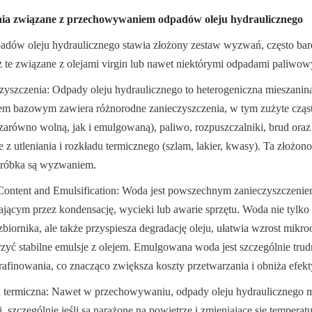
ia związane z przechowywaniem odpadów oleju hydraulicznego
ów oleju hydraulicznego stawia złożony zestaw wyzwań, często bard
te związane z olejami virgin lub nawet niektórymi odpadami paliwow
czyszczenia: Odpady oleju hydraulicznego to heterogeniczna mieszanina
 bazowym zawiera różnorodne zanieczyszczenia, w tym zużyte cząstki
zarówno wolną, jak i emulgowaną), paliwo, rozpuszczalniki, brud oraz 
 z utleniania i rozkładu termicznego (szlam, lakier, kwasy). Ta złożono
bróbka są wyzwaniem.
Content and Emulsification: Woda jest powszechnym zanieczyszczenie
jącym przez kondensację, wycieki lub awarie sprzętu. Woda nie tylko 
biornika, ale także przyspiesza degradację oleju, ułatwia wzrost mikro
zyć stabilne emulsje z olejem. Emulgowana woda jest szczególnie trudn
finowania, co znacząco zwiększa koszty przetwarzania i obniża efek
a termiczna: Nawet w przechowywaniu, odpady oleju hydraulicznego m
i, szczególnie jeśli są narażone na powietrze i zmieniające się temperatur