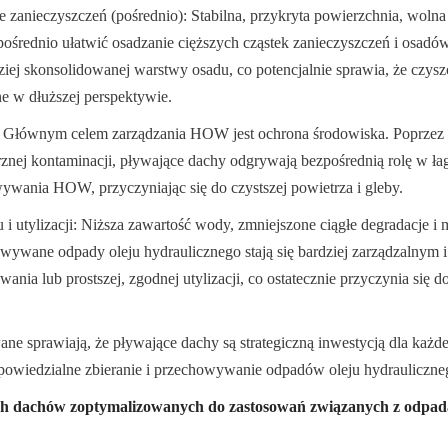
 zanieczyszczeń (pośrednio): Stabilna, przykryta powierzchnia, wolna
ośrednio ułatwić osadzanie cięższych cząstek zanieczyszczeń i osad
ziej skonsolidowanej warstwy osadu, co potencjalnie sprawia, że czysz
ne w dłuższej perspektywie.
 Głównym celem zarządzania HOW jest ochrona środowiska. Poprzez re
znej kontaminacji, pływające dachy odgrywają bezpośrednią rolę w ł
wania HOW, przyczyniając się do czystszej powietrza i gleby.
 i utylizacji: Niższa zawartość wody, zmniejszone ciągłe degradacje i m
owywane odpady oleju hydraulicznego stają się bardziej zarządzalnym
nia lub prostszej, zgodnej utylizacji, co ostatecznie przyczynia się d
ne sprawiają, że pływające dachy są strategiczną inwestycją dla każde
owiedzialne zbieranie i przechowywanie odpadów oleju hydrauliczne
h dachów zoptymalizowanych do zastosowań związanych z odpada