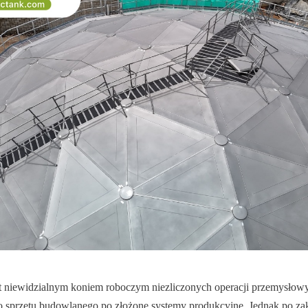
st niewidzialnym koniem roboczym niezliczonych operacji przemysłow
 sprzętu budowlanego po złożone systemy produkcyjne. Jednak po zak