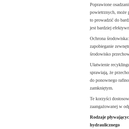
Poprawione osadzanie
powietrznych, może p
to prowadzić do bard
jest bardziej efektyw
Ochrona środowiska:
zapobieganie zewnętr
środowisko przechowy
Ułatwienie recyklingu
sprawiają, że przech
do ponownego rafinowa
zamkniętym.
Te korzyści dostosowa
zaangażowanej w odp
Rodzaje pływającyc
hydraulicznego