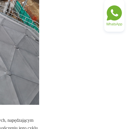
WhatsApp
ych, napędzającym 
ończeniu jego cyklu 