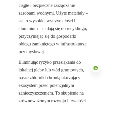
ciągłe i bezpieczne zarządzanie 
zasobami wodnymi. Użyte materiały – 
stal o wysokiej wytrzymałości i 
aluminium – nadają się do recyklingu, 
przyczyniając się do gospodarki 
obiegu zamkniętego w infrastrukturze 
przemysłowej.
Eliminując ryzyko przesiąkania do 
lokalnej gleby lub wód gruntowych, 
nasze zbiorniki chronią otaczający 
ekosystem przed potencjalnym 
zanieczyszczeniem. To skupienie na 
PO
zrównoważonym rozwoju i trwałości 
konstrukcyjnej zapewnia, że obiekt 
pozostaje cennym zasobem przez 
wiele dziesięcioleci, zapewniając 