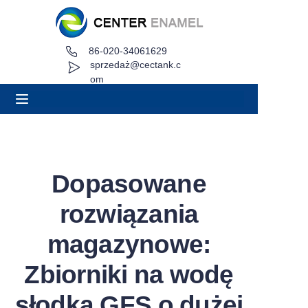
86-020-34061629
Dom
sprzedaż@cectank.c
om
O
Produkty
Aplikacje
Dopasowane
Przypadek projektu
rozwiązania
Poproś o wycenę
magazynowe:
Zbiorniki na wodę
Aktualności
słodką GFS o dużej
Kontakt