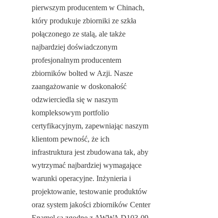
pierwszym producentem w Chinach, 
który produkuje zbiorniki ze szkła 
połączonego ze stalą, ale także 
najbardziej doświadczonym 
profesjonalnym producentem 
zbiorników bolted w Azji. Nasze 
zaangażowanie w doskonałość 
odzwierciedla się w naszym 
kompleksowym portfolio 
certyfikacyjnym, zapewniając naszym 
klientom pewność, że ich 
infrastruktura jest zbudowana tak, aby 
wytrzymać najbardziej wymagające 
warunki operacyjne. Inżynieria i 
projektowanie, testowanie produktów 
oraz system jakości zbiorników Center 
Enamel są zgodne z AWWA D103-09, 