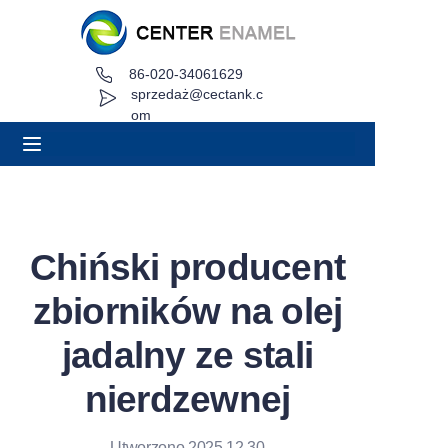
86-020-34061629
Dom
sprzedaż@cectank.c
om
O
Produkty
Aplikacje
Chiński producent
Przypadek projektu
zbiorników na olej
Poproś o wycenę
jadalny ze stali
nierdzewnej
Aktualności
Kontakt
Utworzono 2025.12.30