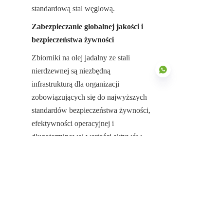
standardową stal węglową.
Zabezpieczanie globalnej jakości i 
bezpieczeństwa żywności
Zbiorniki na olej jadalny ze stali 
nierdzewnej są niezbędną 
infrastrukturą dla organizacji 
zobowiązujących się do najwyższych 
standardów bezpieczeństwa żywności, 
PO
efektywności operacyjnej i 
długoterminowej wartości aktywów. 
Ich specjalnie zaprojektowana 
konstrukcja, skoncentrowana na 
wewnętrznej odporności na korozję i 
niezrównanej wytrzymałości 
strukturalnej, jest niezbędna do 
neutralizacji wysokich ryzyk 