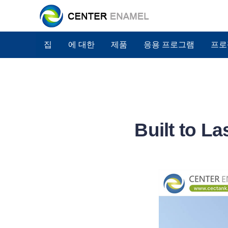
집
에 대한
제품
응용 프로그램
프로
Built t