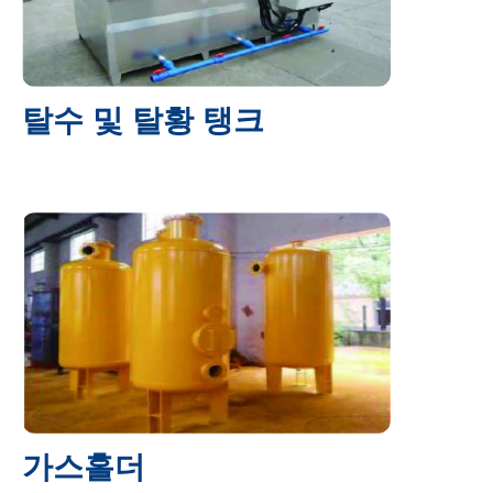
탈수 및 탈황 탱크
가스홀더