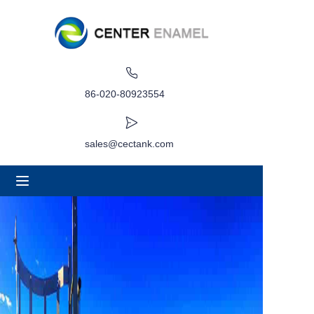
집
에 대한
86-020-80923554
제품
sales@cectank.com
응용 프로그램
프로젝트 사례
견적 요청
소식
연락하다