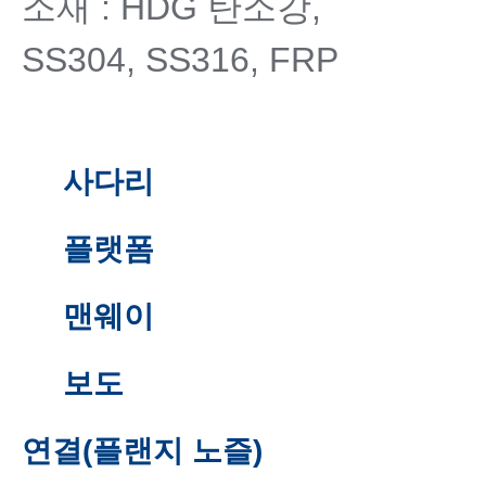
소재 : HDG 탄소강,
SS304, SS316, FRP
사다리
플랫폼
맨웨이
보도
연결(플랜지 노즐)