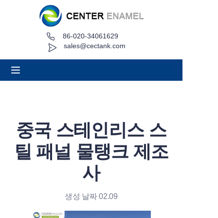
86-020-34061629
집
sales@cectank.com
에 대한
제품
응용 프로그램
중국 스테인리스 스
프로젝트 사례
틸 패널 물탱크 제조
견적 요청
사
소식
생성 날짜 02.09
연락하다