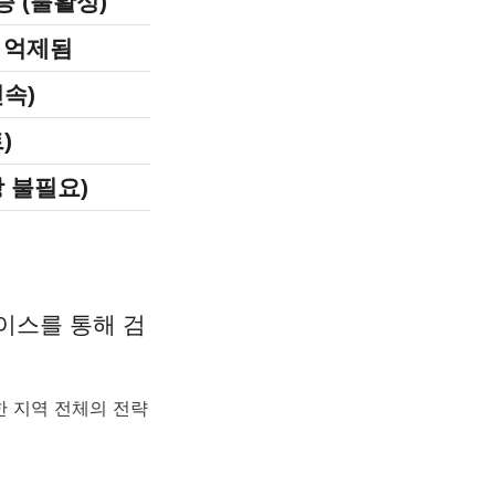
인증 (불활성)
다공성 (침출/균열 발
 억제됨
높음 (바이오필름이 
속)
습식 작업 (경화 시간
)
낮음 (취약/누수 발생
 불필요)
높음 (주기적인 실링
베이스를 통해 검
 한 지역 전체의 전략