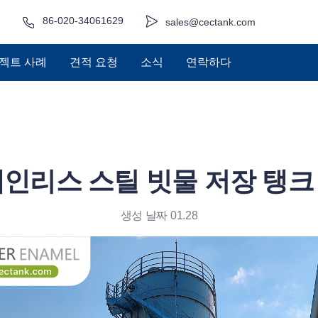
86-020-34061629
sales@cectank.com
젝트 사례
견적 요청
소식
연락하다
테인리스 스틸 빗물 저장 탱크
생성 날짜 01.28