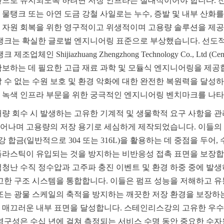
산으로 유지되도록 하려면 저장 인프라는 절대적이어야 합니다. 전
물탱크 또는 아연 도금 강철 사일로는 누수, 증발 및 내부 산화를
 자원 회복을 위한 영구적이고 위생적이며 고용량 솔루션을 제
 탱크는 확실한 글로벌 엔지니어링 표준으로 부상했습니다. 선도
조업체인 Shijiazhuang Zhengzhong Technology Co., Ltd (Cen
확보하는 데 필요한 고급 재료 과학 및 모듈식 엔지니어링을 제공
할 수 없는 수원 보호 및 환경 악화에 대한 완전한 복원력을 달성하
 녹색 인프라 부문을 위한 궁극적인 엔지니어링 벤치마크를 나타
대량 회수 시 발생하는 고유한 기계적 및 생물학적 요구 사항을 
어나며 고용량의 저장 용기로 세심하게 제작되었습니다. 이들의
합금(일반적으로 304 또는 316L)을 활용하는 데 중점을 두어,
플라스틱이 유입되는 것을 방지하는 비반응성 접촉 표면을 보장합니
엄청난 수직 정수압과 고주파 충진 이벤트 및 환경 하중 중에 발생
견고한 구조 시스템을 통합합니다. 이들은 펌프 성능을 저해하고 유
 또는 광물 스케일의 축적을 방지하는 깨끗한 저장 환경을 보장하
 매끄러운 내부 표면을 달성합니다. 스테인리스강의 고유한 우수한
 영구성은 수십 년에 걸쳐 측정되는 서비스 수명 동안 중요한 수