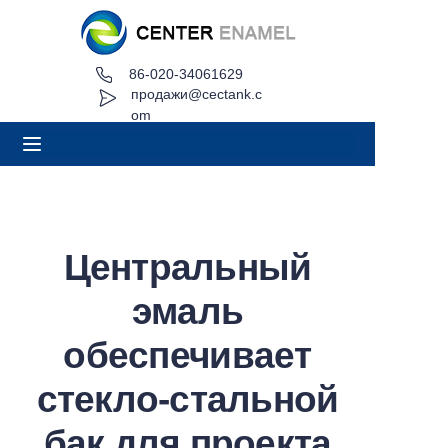
86-020-34061629
Дом
продажи@cectank.c
om
О
Продукция
Приложения
Центральный
Проект Кейс
эмаль
Запросить расценки
обеспечивает
стекло-стальной
Новости
бак для проекта
Контакт