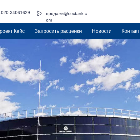
-020-34061629
продажи@cectank.c
om
роект Кейс
Запросить расценки
Новости
Контакт