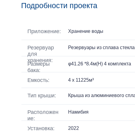
Подробности проекта
Приложение:
Хранение воды
Резервуар
Резервуары из сплава стекла
для
хранения:
Размеры
φ41.26 *8.4м(H) 4 комплекта
бака:
Емкость:
4 x 11225м³
Тип крыши:
Крыша из алюминиевого спл
Расположен
Намибия
ие:
Установка:
2022