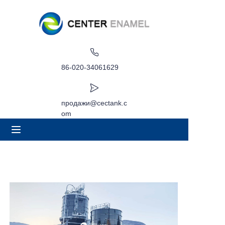
Дом
О
86-020-34061629
Продукция
продажи@cectank.c
om
Приложения
Проект Кейс
Запросить расценки
Новости
Контакт