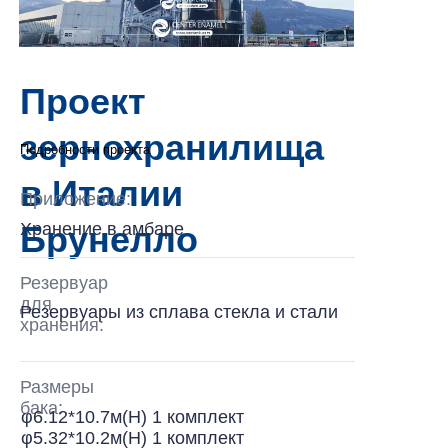
Проект
зернохранилища
Подробности проекта
в Италии
Приложение:
Хранение в амбаре
Брунелло
Резервуар
для
Резервуары из сплава стекла и стали
хранения:
Размеры
бака:
φ6.12*10.7м(H) 1 комплект
φ5.32*10.2м(H) 1 комплект