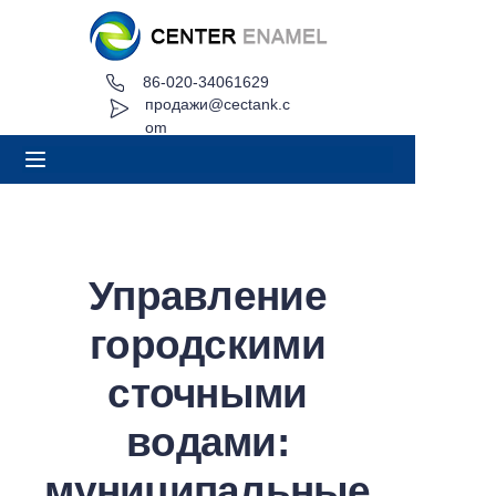
86-020-34061629
Дом
продажи@cectank.c
om
О
Продукция
Приложения
Управление
Проект Кейс
городскими
Запросить расценки
сточными
водами:
Новости
муниципальные
Контакт