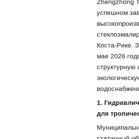
Zhengzhong Te
успешном зав
высокопроизв
стеклоэмалир
Коста-Рике. 
мае 2026 год
структурную 
экологическу
водоснабжени
1. Гидравли
для тропиче
Муниципальны
статичный об