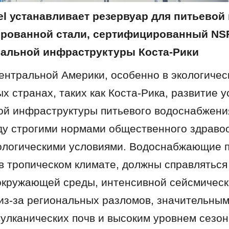
l устанавливает резервуар для питьевой 
рованной стали, сертифицированный NSF/
альной инфраструктуры Коста-Рики
ентральной Америки, особенно в экологическ
х странах, таких как Коста-Рика, развитие у
й инфраструктуры питьевого водоснабжения
у строгими нормами общественного здравоо
логическими условиями. Водоснабжающие пр
 тропическом климате, должны справляться 
кружающей среды, интенсивной сейсмическ
из-за региональных разломов, значительным
улканических почв и высоким уровнем сезон