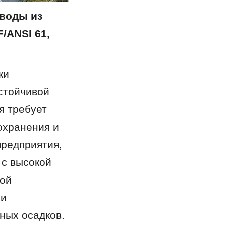
воды из 
ANSI 61, 
и 
стойчивой 
 требует 
хранения и 
едприятия, 
с высокой 
ой 
и 
ных осадков.