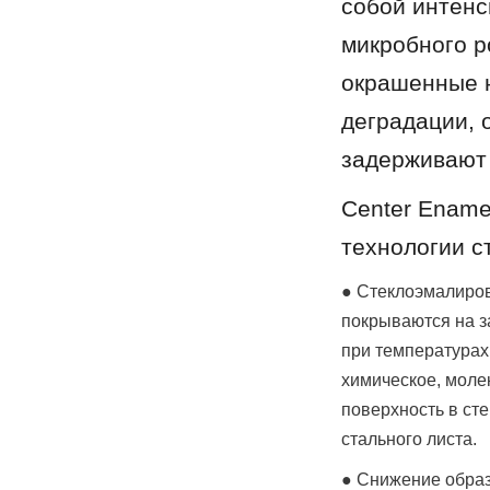
собой интенс
микробного р
окрашенные н
деградации, 
задерживают 
Center Ename
технологии с
● Стеклоэмалиров
покрываются на з
при температурах
химическое, моле
поверхность в сте
стального листа.
● Снижение образ