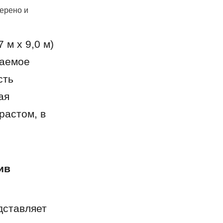
ерено и 
м x 9,0 м) 
аемое 
ть 
я 
астом, в 
в 
ставляет 