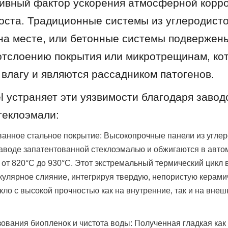
ивный фактор ускорения атмосферной корроз
оста. Традиционные системы из углеродистой
а месте, или бетонные системы подвержены
отслоению покрытия или микротрещинам, кот
влагу и являются рассадником патогенов.
l устраняет эти уязвимости благодаря заводс
теклоэмали:
анное стальное покрытие: Высокопрочные панели из углеро
аводе запатентованной стеклоэмалью и обжигаются в автом
 от 820°C до 930°C. Этот экстремальный термический цикл 
кулярное слияние, интегрируя твердую, непористую керами
кло с высокой прочностью как на внутренние, так и на внеш
ования биопленок и чистота воды: Полученная гладкая как 