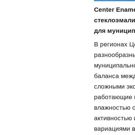
Center Ename
стеклоэмали
для муницип
В регионах Ц
разнообразны
муниципально
баланса межд
сложными эко
работающие в
влажностью о
активностью 
вариациями в