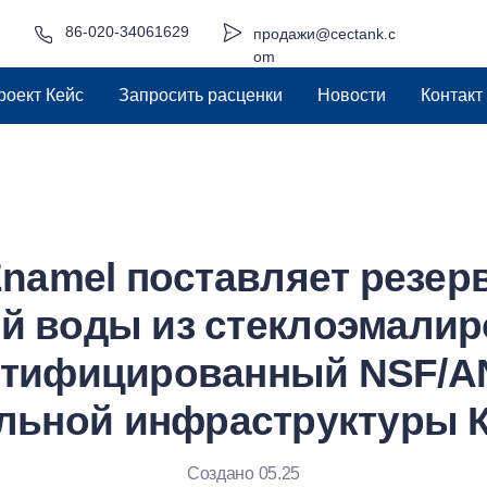
86-020-34061629
продажи@cectank.c
om
роект Кейс
Запросить расценки
Новости
Контакт
Enamel поставляет резер
й воды из стеклоэмали
ртифицированный NSF/AN
льной инфраструктуры К
Создано 05.25