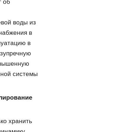
 об 
вой воды из 
набжения в 
уатацию в 
зупречную 
вышенную 
ной системы 
лирование 
о хранить 
инамику 