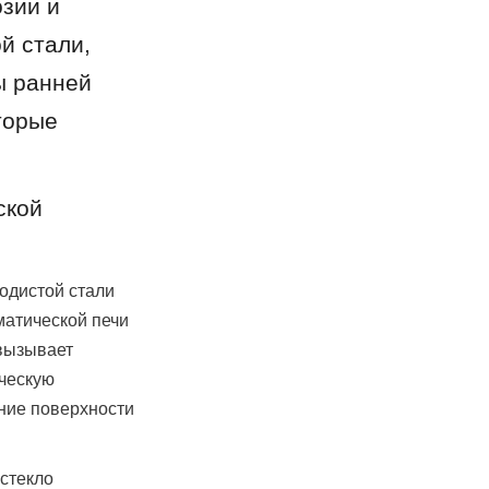
ии и 
 стали, 
 ранней 
орые 
кой 
дистой стали 
атической печи 
вызывает 
ческую 
ние поверхности 
стекло 