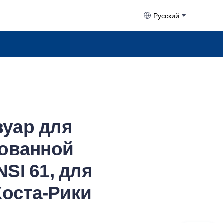
Русский
вуар для
рованной
SI 61, для
оста-Рики