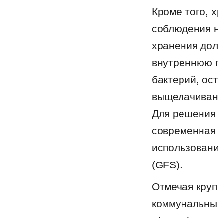
Кроме того, 
соблюдения н
хранения дол
внутреннюю п
бактерий, ос
выщелачивани
Для решения 
современная 
использовани
(GFS).
Отмечая круп
коммунальных