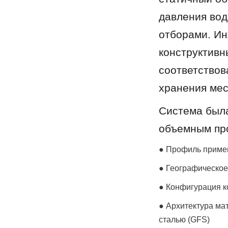
давления вод
отборами. Ин
конструктивн
соответствов
хранения мес
Система была
объемным пр
● Профиль приме
● Географическое
● Конфигурация ко
● Архитектура ма
сталью (GFS)