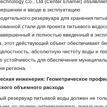
chnology Co., Ltd (Center Enamel) объявляет
ершении и вводе в эксплуатацию 
одительного резервуара для хранения питье
ованной стали для проекта питьевого водос
Завершенный и полностью введенный в экспл
а, этот действующий объект обеспечивает бе
целостность, абсолютную чистоту воды и по
ю устойчивость для обеспечения муниципаль
я региона.
ческая инженерия: Геометрическое профи
ского объемного расхода
й резервуар питьевой воды должен не тольк
ъем; он должен оптимизировать локальную д