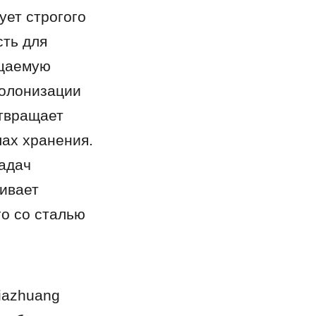
ет строгого 
ть для 
цаемую 
олонизации 
твращает 
х хранения. 
адач 
вает 
о со сталью 
azhuang 