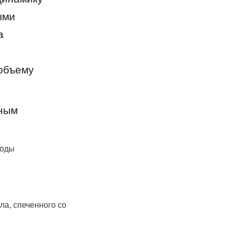
ми 
 
объему 
ным 
воды
а, спеченного со 