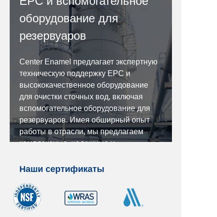
EPC и вспомогательное
оборудование для
резервуаров
Center Enamel предлагает экспертную
техническую поддержку EPC и
высококачественное оборудование
для очистки сточных вод, включая
вспомогательное оборудование для
резервуаров. Имея обширный опыт
работы в отрасли, мы предлагаем
комплексные, надежные и
эффективные решения, которые
оптимизируют производительность
Наши сертификаты
системы, снижают эксплуатационные
расходы и повышают общую
эффективность. Доверьте Center
Enamel все ваши потребности в