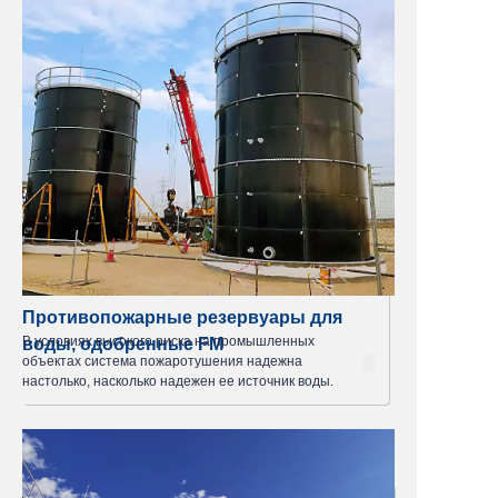
Противопожарные резервуары для
В условиях высокого риска на промышленных
воды, одобренные FM
объектах система пожаротушения надежна
настолько, насколько надежен ее источник воды.