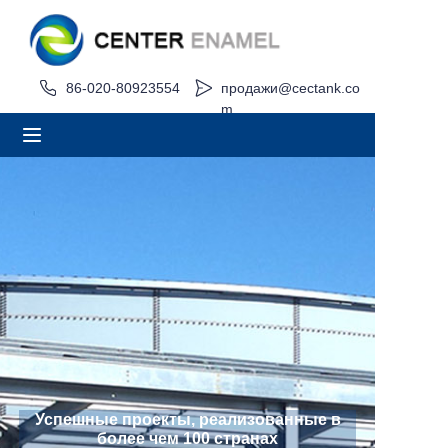
Дом
86-020-80923554
продажи@cectank.co
m
О
Продукция
Приложения
Проект Кейс
Запросить расценки
Новости
Успешные проекты, реализованные в
более чем 100 странах
Контакт