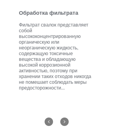
Обработка фильтрата
Сельскохоз
водохранил
Фильтрат свалок представляет
собой
Рост населения
высококонцентрированную
быстрому разв
органическую или
сельскохозяйст
неорганическую жидкость,
таких обстояте
содержащую токсичные
первоклассные
вещества и обладающую
хранению сель
высокой коррозионной
культур и кормо
активностью, поэтому при
хранении таких отходов никогда
не помешает соблюдать меры
предосторожности...