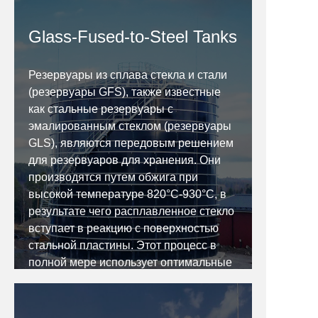
Glass-Fused-to-Steel Tanks
Резервуары из сплава стекла и стали
(резервуары GFS), также известные
как стальные резервуары с
эмалированным стеклом (резервуары
GLS), являются передовым решением
для резервуаров для хранения. Они
производятся путем обжига при
высокой температуре 820°C-930°C, в
результате чего расплавленное стекло
вступает в реакцию с поверхностью
стальной пластины. Этот процесс в
полной мере использует оптимальные
характеристики обоих материалов,
образуя прочное и устойчивое к
коррозии соединение.